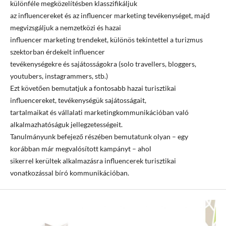
különféle megközelítésben klasszifikáljuk
az influencereket és az influencer marketing tevékenységet, majd
megvizsgáljuk a nemzetközi és hazai
influencer marketing trendeket, különös tekintettel a turizmus
szektorban érdekelt influencer
tevékenységekre és sajátosságokra (solo travellers, bloggers,
youtubers, instagrammers, stb.)
Ezt követően bemutatjuk a fontosabb hazai turisztikai
influencereket, tevékenységük sajátosságait,
tartalmaikat és vállalati marketingkommunikációban való
alkalmazhatóságuk jellegzetességeit.
Tanulmányunk befejező részében bemutatunk olyan – egy
korábban már megvalósított kampányt – ahol
sikerrel kerültek alkalmazásra influencerek turisztikai
vonatkozással bíró kommunikációban.