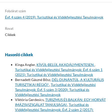
Folyóirat szám
Évf. 4 szám 4 (2019): Turisztikai és Vidékfejlesztési Tanulmányok
Rovat
Cikkek
Hasonló cikkek
Kinga Angler,
KÍVÜL-BELÜL AKADÁLYMENTESEN
,
Turisztikai és Vidékfejlesztési Tanulmányok: Évf. 6 szám 1
(2021): Turisztikai és Vidékfejlesztési Tanulmányok
Bernadett Gászné Bősz,
DÉL-DUNÁNTÚL, A KULTURÁLIS
TURISZTIKAI RÉGIÓ?
,
Turisztikai és Vidékfejlesztési
Tanulmányok: Évf. 5 szám 3 (2020): Turisztikai és
Vidékfejlesztési Tanulmányok
Viktória Gerdesics,
TURIZMUS ÉS BALKÁN: EGY HORVÁT
IMÁZSVIZSGÁLAT TANULSÁGAI
,
Turisztikai és
Vidékfejlesztési Tanulmányok: Évf. 2 szám 2 (2017):