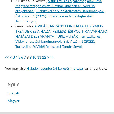
Krisztina Palkovics ,
A turizmus és a gazdaság alakulása
Magyarországon és az Európai Unióban a Covid-19
árnyékában
,
Turisztikai és Vidékfejlesztési Tanulmányok:
Évf. 7 szám 3 (2022): Turisztikai és Vidékfejlesztési
Tanulmányok
Géza Szabó,
A VILÁGJÁRVÁNY FORMÁLTA TURIZMUS
TRENDEK ÉS A HAZAI FEJLESZTÉSI POLITIKA VÁRHATÓ
HATÁSAI DÉLBARANYA TURIZMUSÁR
,
Turisztikai és
Vidékfejlesztési Tanulmányok: Évf. 7 szám 1 (2022):
Turisztikai és Vidékfejlesztési Tanulmányok
<<
<
3
4
5
6
7
8
9
10
11
12
>
>>
You may also
Haladó hasonlósági keresés indítása
for this article.
Nyelv
English
Magyar