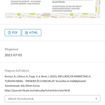
PDF
HTML
Megjelent
2021-07-01
Hogyan kell idézni
Kovács, A., Lőrincz, A., Papp, V., & Veres, I. (2021). INFLUENCER MARKETING A
TURIZMUSBAN – TRENDEK ÉS GYAKORLAT.
Turisztikai és Vidékfejlesztési
Tanulmányok
,
4
(4). Elérés forrás
https://journals.lib.pte.hu/index.php/tvt/article/view/4618
Idézet formátumok