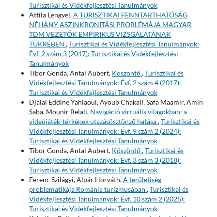
Turisztikai és Vidékfejlesztési Tanulmányok
Attila Lengyel,
A TURISZTIKAI FENNTARTHATÓSÁG
NÉHÁNY ASZINKRONITÁSI PROBLÉMÁJA MAGYAR
TDM VEZETŐK EMPIRIKUS VIZSGÁLATÁNAK
TÜKRÉBEN
,
Turisztikai és Vidékfejlesztési Tanulmányok:
Évf. 2 szám 3 (2017): Turisztikai és Vidékfejlesztési
Tanulmányok
Tibor Gonda, Antal Aubert,
Köszöntő
,
Turisztikai és
Vidékfejlesztési Tanulmányok: Évf. 2 szám 4 (2017):
Turisztikai és Vidékfejlesztési Tanulmányok
Djalal Eddine Yahiaoui, Ayoub Chakali, Safa Maamir, Amin
Saba, Mounir Belali,
Navigáció virtuális világokban: a
videójáték-térképek utazásösztönző hatása
,
Turisztikai és
Vidékfejlesztési Tanulmányok: Évf. 9 szám 2 (2024):
Turisztikai és Vidékfejlesztési Tanulmányok
Tibor Gonda, Antal Aubert,
Köszöntő
,
Turisztikai és
Vidékfejlesztési Tanulmányok: Évf. 3 szám 3 (2018):
Turisztikai és Vidékfejlesztési Tanulmányok
Ferenc Szilágyi, Alpár Horváth,
A területiség
problematikája Románia turizmusában
,
Turisztikai és
Vidékfejlesztési Tanulmányok: Évf. 10 szám 2 (2025):
Turisztikai és Vidékfejlesztési Tanulmányok