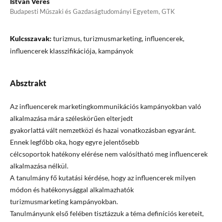
István Veres
Budapesti Műszaki és Gazdaságtudományi Egyetem, GTK
Kulcsszavak:
turizmus, turizmusmarketing, influencerek,
influencerek klasszifikációja, kampányok
Absztrakt
Az influencerek marketingkommunikációs kampányokban való
alkalmazása mára széleskörűen elterjedt
gyakorlattá vált nemzetközi és hazai vonatkozásban egyaránt.
Ennek legfőbb oka, hogy egyre jelentősebb
célcsoportok hatékony elérése nem valósítható meg influencerek
alkalmazása nélkül.
A tanulmány fő kutatási kérdése, hogy az influencerek milyen
módon és hatékonysággal alkalmazhatók
turizmusmarketing kampányokban.
Tanulmányunk első felében tisztázzuk a téma definíciós kereteit,