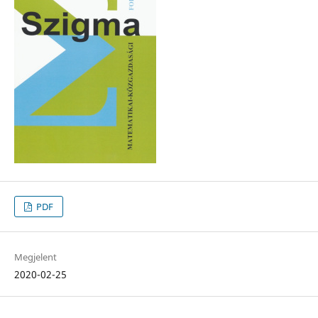
PDF
Megjelent
2020-02-25