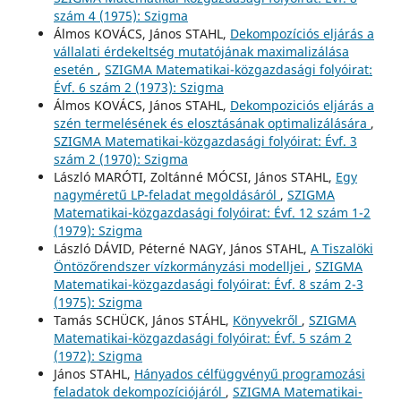
szám 4 (1975): Szigma
Álmos KOVÁCS, János STAHL,
Dekompozíciós eljárás a
vállalati érdekeltség mutatójának maximalizálása
esetén
,
SZIGMA Matematikai-közgazdasági folyóirat:
Évf. 6 szám 2 (1973): Szigma
Álmos KOVÁCS, János STAHL,
Dekompoziciós eljárás a
szén termelésének és elosztásának optimalizálására
,
SZIGMA Matematikai-közgazdasági folyóirat: Évf. 3
szám 2 (1970): Szigma
László MARÓTI, Zoltánné MÓCSI, János STAHL,
Egy
nagyméretű LP-feladat megoldásáról
,
SZIGMA
Matematikai-közgazdasági folyóirat: Évf. 12 szám 1-2
(1979): Szigma
László DÁVID, Péterné NAGY, János STAHL,
A Tiszalöki
Öntözőrendszer vízkormányzási modelljei
,
SZIGMA
Matematikai-közgazdasági folyóirat: Évf. 8 szám 2-3
(1975): Szigma
Tamás SCHÜCK, János STÁHL,
Könyvekről
,
SZIGMA
Matematikai-közgazdasági folyóirat: Évf. 5 szám 2
(1972): Szigma
János STAHL,
Hányados célfüggvényű programozási
feladatok dekompozíciójáról
,
SZIGMA Matematikai-