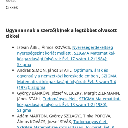
Rovat
Cikkek
Ugyanannak a szerző(k)nek a legtöbbet olvasott
cikkei
István ÁBEL, Álmos KOVÁCS,
Nyereségérdekeltség
nyereségszint korlát mellett
,
SZIGMA Matematikai-
közgazdasági folyóirat: Évf. 17 szám 1-2 (1984):
Szigma
András SIMON, János STAHL,
Optimum, árak és
egyensúly a nemzetközi kereskedelemben
,
SZIGMA
Matematikai-közgazdasági folyóirat: Évf. 5 szám 3-4
(1972): Szigma
György BÁNKÖVI, József VELICZKY, Margit ZIERMANN,
János STAHL,
Tudományos élet
,
SZIGMA Matematikai-
közgazdasági folyóirat: Évf. 13 szám 1-2 (1980):
Szigma
Ádám MARTON, György SZILÁGYI, Tinka POPOVA,
Álmos KOVÁCS, József SIVÁK,
Tudományos élet
,
SZIGMA Matematikai-közgazdasági folyóirat: Évf. 8