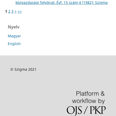
közgazdasági folyóirat: Évf. 15 szám 4 (1982): Szigma
1
2
3
>
>>
Nyelv
Magyar
English
© Szigma 2021