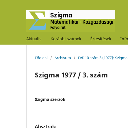
Aktuális
Korábbi számok
Értesítések
Inf
Főoldal
/
Archívum
/
Évf. 10 szám 3 (1977): Szigma
Szigma 1977 / 3. szám
Szigma szerzők
Absztrakt