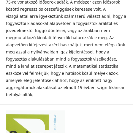
75-re vonatkozó idősorok adták. A módszer ezen idősorok
közötti regressziós összefüggések keresése volt. A
vizsgálattal arra igyekeztünk számszerű választ adni, hogy a
fogyasztói kiadásokat alapvetően a fogyasztók áraktól és
jövedelmektől függő döntései, vagy az árakban nem
megmutatkozó kínálati tényezők határozzák-e meg. Az
alapvetően kifejezést azért használjuk, mert nem elégszünk
meg azzal a nyilvánvalóan igaz kijelentéssel, hogy a
fogyasztás alakulásában mind a fogyasztók viselkedése,
mind a kínálat szerepet játszik. A matematikai statisztika
eszközeivel felmérjük, hogy e hatások közül melyek azok,
amelyek elég jelentősek ahhoz, hogy az említett nagy
aggregátumok alakulását az elmúlt 15 évben szignifikánsan
befolyásolták.