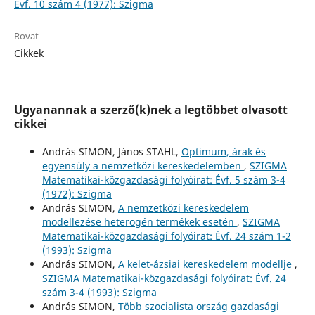
Évf. 10 szám 4 (1977): Szigma
Rovat
Cikkek
Ugyanannak a szerző(k)nek a legtöbbet olvasott
cikkei
András SIMON, János STAHL,
Optimum, árak és
egyensúly a nemzetközi kereskedelemben
,
SZIGMA
Matematikai-közgazdasági folyóirat: Évf. 5 szám 3-4
(1972): Szigma
András SIMON,
A nemzetközi kereskedelem
modellezése heterogén termékek esetén
,
SZIGMA
Matematikai-közgazdasági folyóirat: Évf. 24 szám 1-2
(1993): Szigma
András SIMON,
A kelet-ázsiai kereskedelem modellje
,
SZIGMA Matematikai-közgazdasági folyóirat: Évf. 24
szám 3-4 (1993): Szigma
András SIMON,
Több szocialista ország gazdasági