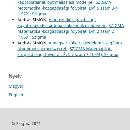
kapcsolatainak optimalizálási modellje
,
SZIGMA
Matematikai-közgazdasági folyóirat: Évf. 5 szám 3-4
(1972): Szigma
András SIMON,
A nemzetközi gazdasági
együttműködés optimalizálásának problémái
,
SZIGMA
Matematikai-közgazdasági folyóirat: Évf. 2 szám 2
(1969): Szigma
András SIMON,
A magyar külkereskedelem vizsgálata
ökonometriai módszerrel
,
SZIGMA Matematikai-
közgazdasági folyóirat: Évf. 7 szám 3 (1974): Szigma
Nyelv
Magyar
English
© Szigma 2021