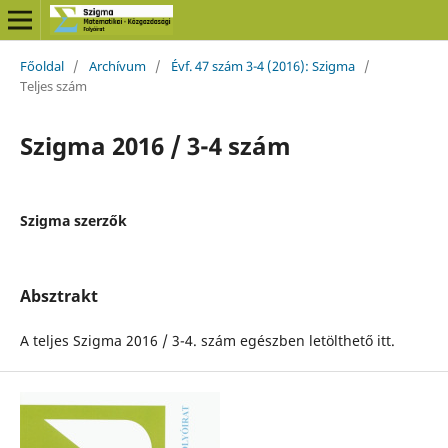
Főoldal
/
Archívum
/
Évf. 47 szám 3-4 (2016): Szigma
/
Teljes szám
Szigma 2016 / 3-4 szám
Szigma szerzők
Absztrakt
A teljes Szigma 2016 / 3-4. szám egészben letölthető itt.