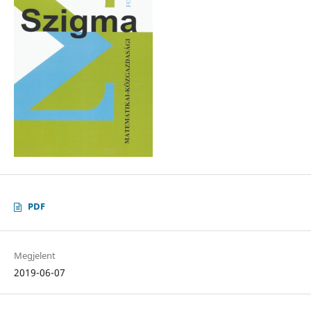
PDF
Megjelent
2019-06-07