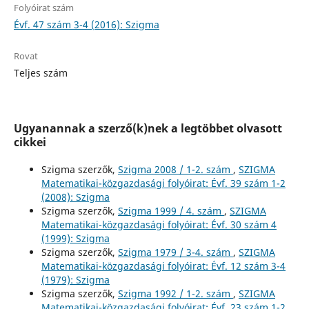
Folyóirat szám
Évf. 47 szám 3-4 (2016): Szigma
Rovat
Teljes szám
Ugyanannak a szerző(k)nek a legtöbbet olvasott
cikkei
Szigma szerzők,
Szigma 2008 / 1-2. szám
,
SZIGMA
Matematikai-közgazdasági folyóirat: Évf. 39 szám 1-2
(2008): Szigma
Szigma szerzők,
Szigma 1999 / 4. szám
,
SZIGMA
Matematikai-közgazdasági folyóirat: Évf. 30 szám 4
(1999): Szigma
Szigma szerzők,
Szigma 1979 / 3-4. szám
,
SZIGMA
Matematikai-közgazdasági folyóirat: Évf. 12 szám 3-4
(1979): Szigma
Szigma szerzők,
Szigma 1992 / 1-2. szám
,
SZIGMA
Matematikai-közgazdasági folyóirat: Évf. 23 szám 1-2