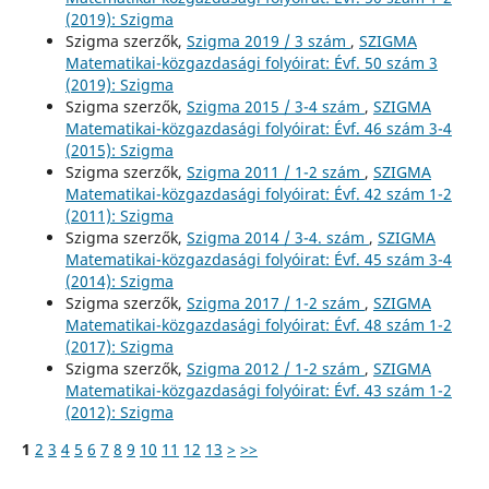
(2019): Szigma
Szigma szerzők,
Szigma 2019 / 3 szám
,
SZIGMA
Matematikai-közgazdasági folyóirat: Évf. 50 szám 3
(2019): Szigma
Szigma szerzők,
Szigma 2015 / 3-4 szám
,
SZIGMA
Matematikai-közgazdasági folyóirat: Évf. 46 szám 3-4
(2015): Szigma
Szigma szerzők,
Szigma 2011 / 1-2 szám
,
SZIGMA
Matematikai-közgazdasági folyóirat: Évf. 42 szám 1-2
(2011): Szigma
Szigma szerzők,
Szigma 2014 / 3-4. szám
,
SZIGMA
Matematikai-közgazdasági folyóirat: Évf. 45 szám 3-4
(2014): Szigma
Szigma szerzők,
Szigma 2017 / 1-2 szám
,
SZIGMA
Matematikai-közgazdasági folyóirat: Évf. 48 szám 1-2
(2017): Szigma
Szigma szerzők,
Szigma 2012 / 1-2 szám
,
SZIGMA
Matematikai-közgazdasági folyóirat: Évf. 43 szám 1-2
(2012): Szigma
1
2
3
4
5
6
7
8
9
10
11
12
13
>
>>