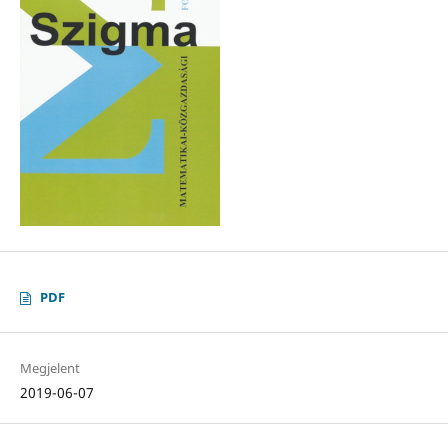
PDF
Megjelent
2019-06-07