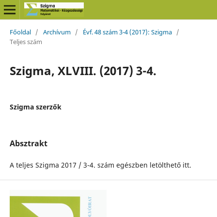
Főoldal
/
Archívum
/
Évf. 48 szám 3-4 (2017): Szigma
/
Teljes szám
Szigma, XLVIII. (2017) 3-4.
Szigma szerzők
Absztrakt
A teljes Szigma 2017 / 3-4. szám egészben letölthető itt.