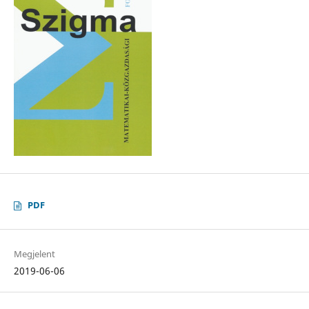
PDF
Megjelent
2019-06-06