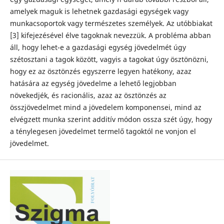
amelyek maguk is lehetnek gazdasági egységek vagy
munkacsoportok vagy természetes személyek. Az utóbbiakat
[3] kifejezésével élve tagoknak nevezzük. A probléma abban
áll, hogy lehet-e a gazdasági egység jövedelmét úgy
szétosztani a tagok között, vagyis a tagokat úgy ösztönözni,
hogy ez az ösztönzés egyszerre legyen hatékony, azaz
hatására az egység jövedelme a lehető legjobban
növekedjék, és racionális, azaz az ösztönzés az
összjövedelmet mind a jövedelem komponensei, mind az
elvégzett munka szerint additív módon ossza szét úgy, hogy
a ténylegesen jövedelmet termelő tagoktól ne vonjon el
jövedelmet.