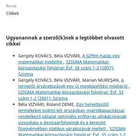
Rovat
Cikkek
Ugyanannak a szerző(k)nek a legtöbbet olvasott
cikkei
Gergely KOVÁCS, Béla VIZVÁRI,
A Giffen-hatás egy
matematikai modellje
,
SZIGMA Matematikai-
közgazdasági folyóirat: Évf. 38 szám 1-2 (2007):
Szigma
Gergely KOVÁCS, Béla VIZVÁRI, Marian MUREŞAN,
A
termelői árvárakozások egy új megközelítési módjáról
,
SZIGMA Matematikai-közgazdasági folyóirat: Évf. 32
szám 1-2 (2001): Szigma
Béla VIZVÁRI, Roland DEME,
Egy helyettesítő
termékeket gyártó két országban gyártókapacitással
rendelkező vállalat optimális erőforrás allokációjának
vizsgálata a devizaárfolyamok és a kereslet
függvényében statikus várakozások mellett
,
SZIGMA
Matematikai-közgazdasági folyóirat: Évf. 35 szám 1-2