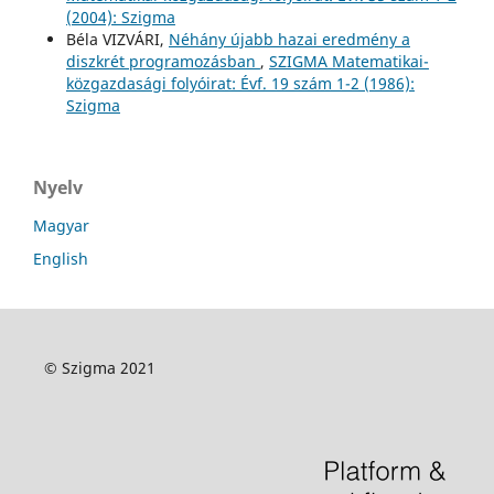
(2004): Szigma
Béla VIZVÁRI,
Néhány újabb hazai eredmény a
diszkrét programozásban
,
SZIGMA Matematikai-
közgazdasági folyóirat: Évf. 19 szám 1-2 (1986):
Szigma
Nyelv
Magyar
English
© Szigma 2021