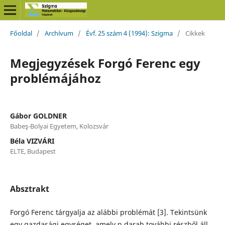
Főoldal
/
Archívum
/
Évf. 25 szám 4 (1994): Szigma
/
Cikkek
Megjegyzések Forgó Ferenc egy
problémájához
Gábor GOLDNER
Babeş-Bolyai Egyetem, Kolozsvár
Béla VIZVÁRI
ELTE, Budapest
Absztrakt
Forgó Ferenc tárgyalja az alábbi problémát [3]. Tekintsünk
egy gazdasági egységet, amely n darab további részből áll,