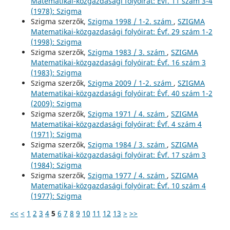
Matematikai-közgazdasági folyóirat: Évf. 11 szám 3-4
(1978): Szigma
Szigma szerzők,
Szigma 1998 / 1-2. szám
,
SZIGMA
Matematikai-közgazdasági folyóirat: Évf. 29 szám 1-2
(1998): Szigma
Szigma szerzők,
Szigma 1983 / 3. szám
,
SZIGMA
Matematikai-közgazdasági folyóirat: Évf. 16 szám 3
(1983): Szigma
Szigma szerzők,
Szigma 2009 / 1-2. szám
,
SZIGMA
Matematikai-közgazdasági folyóirat: Évf. 40 szám 1-2
(2009): Szigma
Szigma szerzők,
Szigma 1971 / 4. szám
,
SZIGMA
Matematikai-közgazdasági folyóirat: Évf. 4 szám 4
(1971): Szigma
Szigma szerzők,
Szigma 1984 / 3. szám
,
SZIGMA
Matematikai-közgazdasági folyóirat: Évf. 17 szám 3
(1984): Szigma
Szigma szerzők,
Szigma 1977 / 4. szám
,
SZIGMA
Matematikai-közgazdasági folyóirat: Évf. 10 szám 4
(1977): Szigma
<<
<
1
2
3
4
5
6
7
8
9
10
11
12
13
>
>>