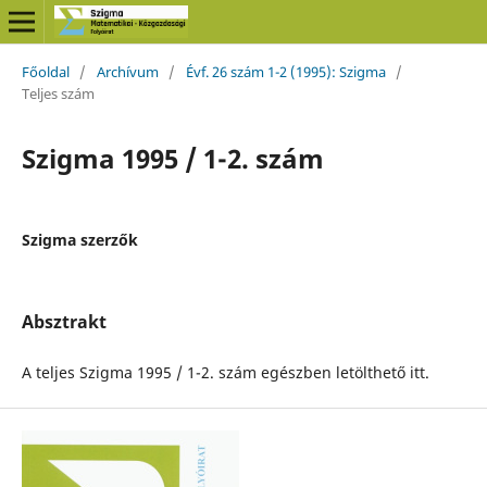
Főoldal
/
Archívum
/
Évf. 26 szám 1-2 (1995): Szigma
/
Teljes szám
Szigma 1995 / 1-2. szám
Szigma szerzők
Absztrakt
A teljes Szigma 1995 / 1-2. szám egészben letölthető itt.