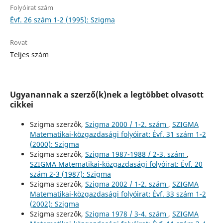
Folyóirat szám
Évf. 26 szám 1-2 (1995): Szigma
Rovat
Teljes szám
Ugyanannak a szerző(k)nek a legtöbbet olvasott
cikkei
Szigma szerzők,
Szigma 2000 / 1-2. szám
,
SZIGMA
Matematikai-közgazdasági folyóirat: Évf. 31 szám 1-2
(2000): Szigma
Szigma szerzők,
Szigma 1987-1988 / 2-3. szám
,
SZIGMA Matematikai-közgazdasági folyóirat: Évf. 20
szám 2-3 (1987): Szigma
Szigma szerzők,
Szigma 2002 / 1-2. szám
,
SZIGMA
Matematikai-közgazdasági folyóirat: Évf. 33 szám 1-2
(2002): Szigma
Szigma szerzők,
Szigma 1978 / 3-4. szám
,
SZIGMA