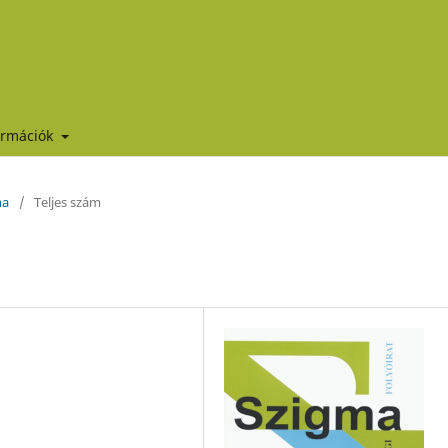
ormációk
ma
/
Teljes szám