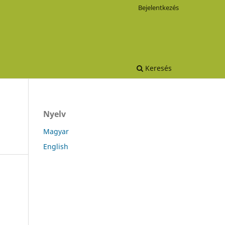
Bejelentkezés
Keresés
Nyelv
Magyar
English