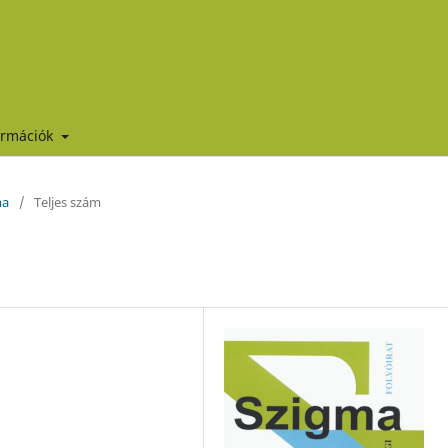
ormációk
ma
/
Teljes szám