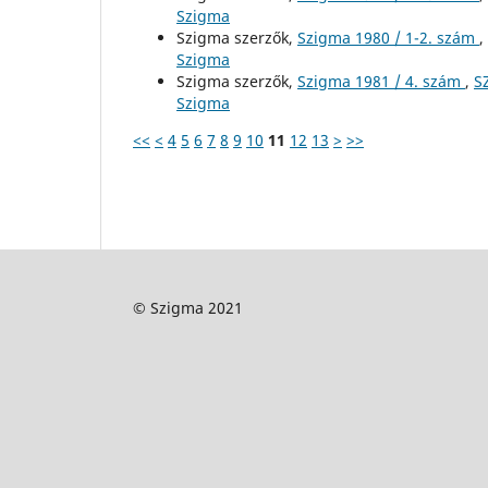
Szigma
Szigma szerzők,
Szigma 1980 / 1-2. szám
,
Szigma
Szigma szerzők,
Szigma 1981 / 4. szám
,
S
Szigma
<<
<
4
5
6
7
8
9
10
11
12
13
>
>>
© Szigma 2021