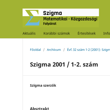
Aktuális
Korábbi számok
Értesítések
Inf
Főoldal
/
Archívum
/
Évf. 32 szám 1-2 (2001): Szig
Szigma 2001 / 1-2. szám
Szigma szerzők
Absztrakt