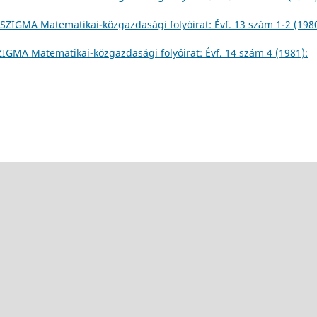
SZIGMA Matematikai-közgazdasági folyóirat: Évf. 13 szám 1-2 (1980
ZIGMA Matematikai-közgazdasági folyóirat: Évf. 14 szám 4 (1981):