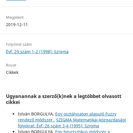
Megjelent
2019-12-11
Folyóirat szám
Évf. 29 szám 1-2 (1998): Szigma
Rovat
Cikkek
Ugyanannak a szerző(k)nek a legtöbbet olvasott
cikkei
István BORGULYA,
Egy osztályzaton alapuló Fuzzy
rendező módszer
,
SZIGMA Matematikai-közgazdasági
folyóirat: Évf. 26 szám 3-4 (1995): Szigma
István BORGULYA,
Egy heurisztikus módszer a