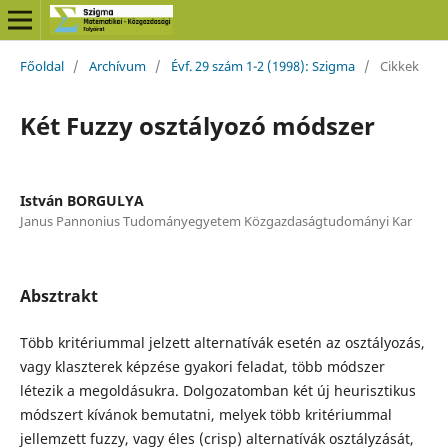
Főoldal
/
Archívum
/
Évf. 29 szám 1-2 (1998): Szigma
/
Cikkek
Két Fuzzy osztályozó módszer
István BORGULYA
Janus Pannonius Tudományegyetem Közgazdaságtudományi Kar
Absztrakt
Több kritériummal jelzett alternatívák esetén az osztályozás,
vagy klaszterek képzése gyakori feladat, több módszer
létezik a megoldásukra. Dolgozatomban két új heurisztikus
módszert kívánok bemutatni, melyek több kritériummal
jellemzett fuzzy, vagy éles (crisp) alternatívák osztályzását,