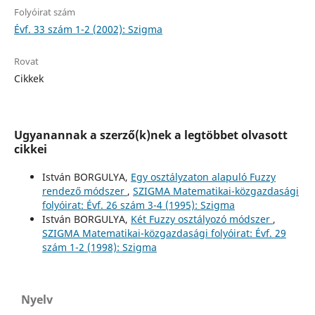
Folyóirat szám
Évf. 33 szám 1-2 (2002): Szigma
Rovat
Cikkek
Ugyanannak a szerző(k)nek a legtöbbet olvasott
cikkei
István BORGULYA,
Egy osztályzaton alapuló Fuzzy
rendező módszer
,
SZIGMA Matematikai-közgazdasági
folyóirat: Évf. 26 szám 3-4 (1995): Szigma
István BORGULYA,
Két Fuzzy osztályozó módszer
,
SZIGMA Matematikai-közgazdasági folyóirat: Évf. 29
szám 1-2 (1998): Szigma
Nyelv