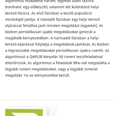
algoritmus működése három, egymás utáni fázisra
bontható: egy előkészítő, valamint két különböző helyi
kereső fázisra. Az első fázisban a kezdő populáció
minőségét javítja. A második fázisban egy helyi kereső
eljárással felváltva javít minden megoldást (egyedet), és
közben periodikusan újabb megoldásokat generál a
meglévők környezetében. A harmadik fázisban a helyi
kereső eljárással folytatja a megoldások javítását, és közben
a legrosszabb megoldásokat periodikusan újakra cseréli. Az
algoritmust a QAPLIB könyvtár lól ismert tesztfeladatival
ellenőriztük. Az algoritmus a feladatok 98%-nál megtalálta a
legjobb ismert megoldásokat, vagy a legjobb ismeret
megoldás 1%-os környezetébe került.