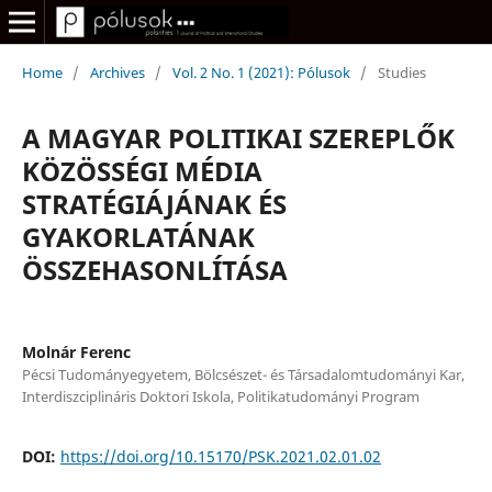
Home
/
Archives
/
Vol. 2 No. 1 (2021): Pólusok
/
Studies
A MAGYAR POLITIKAI SZEREPLŐK
KÖZÖSSÉGI MÉDIA
STRATÉGIÁJÁNAK ÉS
GYAKORLATÁNAK
ÖSSZEHASONLÍTÁSA
Molnár Ferenc
Pécsi Tudományegyetem, Bölcsészet- és Társadalomtudományi Kar,
Interdiszciplináris Doktori Iskola, Politikatudományi Program
DOI:
https://doi.org/10.15170/PSK.2021.02.01.02