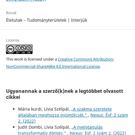
Rovat
Életutak – Tudományterületek | Interjúk
License
This work is licensed under a
Creative Commons Attribution-
NonCommercial-ShareAlike 4.0 International License
.
Ugyanannak a szerző(k)nek a legtöbbet olvasott
cikkei
Mária kurdi, Lívia Szélpál,
„A szakma szeretete
általában meghozza gyümölcsét.”
,
Nexus: Évf. 2 szám
2. (2022)
Judit Dombi, Lívia Szélpál,
„A nyelvtanulás
transzformatív döntés.”
,
Nexus: Évf. 2 szám 2. (2022)