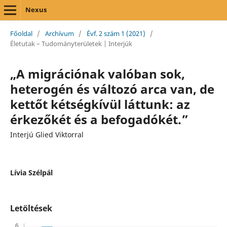
Nexus
Főoldal
/
Archívum
/
Évf. 2 szám 1 (2021)
/
Életutak – Tudományterületek | Interjúk
„A migrációnak valóban sok,
heterogén és változó arca van, de
kettőt kétségkívül láttunk: az
érkezőkét és a befogadókét.”
Interjú Glied Viktorral
Lívia Szélpál
Letöltések