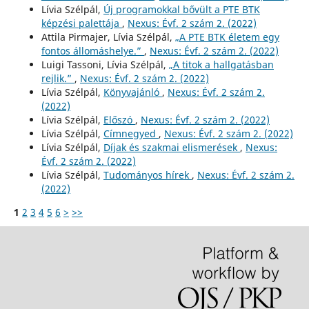
Lívia Szélpál,
Új programokkal bővült a PTE BTK
képzési palettája
,
Nexus: Évf. 2 szám 2. (2022)
Attila Pirmajer, Lívia Szélpál,
„A PTE BTK életem egy
fontos állomáshelye.”
,
Nexus: Évf. 2 szám 2. (2022)
Luigi Tassoni, Lívia Szélpál,
„A titok a hallgatásban
rejlik.”
,
Nexus: Évf. 2 szám 2. (2022)
Lívia Szélpál,
Könyvajánló
,
Nexus: Évf. 2 szám 2.
(2022)
Lívia Szélpál,
Előszó
,
Nexus: Évf. 2 szám 2. (2022)
Lívia Szélpál,
Címnegyed
,
Nexus: Évf. 2 szám 2. (2022)
Lívia Szélpál,
Díjak és szakmai elismerések
,
Nexus:
Évf. 2 szám 2. (2022)
Lívia Szélpál,
Tudományos hírek
,
Nexus: Évf. 2 szám 2.
(2022)
1
2
3
4
5
6
>
>>