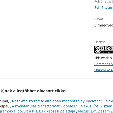
Folyóirat s
Évf. 2 szám
Rovat
Címnegye
License
This work is
Commons At
ShareAlike 4
)nek a legtöbbet olvasott cikkei
zélpál,
„A szakma szeretete általában meghozza gyümölcsét.”
,
Nexu
zélpál,
„A nyelvtanulás transzformatív döntés.”
,
Nexus: Évf. 2 szám 
gramokkal bővült a PTE BTK képzési palettája
,
Nexus: Évf. 2 szám 2