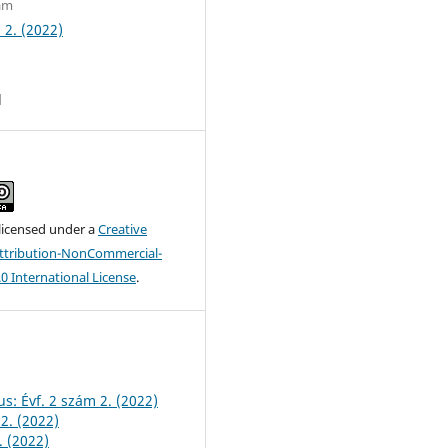
zám
 2. (2022)
d
 licensed under a
Creative
tribution-NonCommercial-
.0 International License
.
s: Évf. 2 szám 2. (2022)
2. (2022)
. (2022)