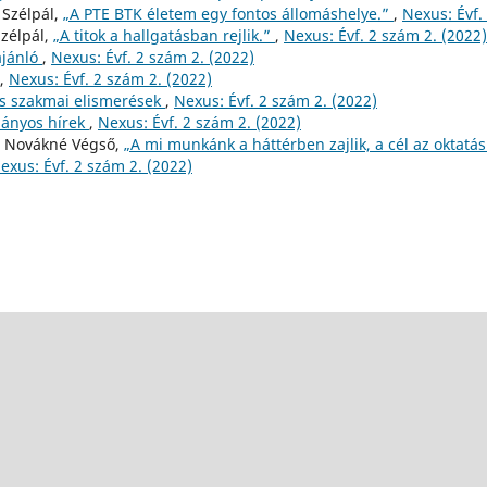
a Szélpál,
„A PTE BTK életem egy fontos állomáshelye.”
,
Nexus: Évf.
Szélpál,
„A titok a hallgatásban rejlik.”
,
Nexus: Évf. 2 szám 2. (2022)
ajánló
,
Nexus: Évf. 2 szám 2. (2022)
,
Nexus: Évf. 2 szám 2. (2022)
és szakmai elismerések
,
Nexus: Évf. 2 szám 2. (2022)
ányos hírek
,
Nexus: Évf. 2 szám 2. (2022)
sa Novákné Végső,
„A mi munkánk a háttérben zajlik, a cél az oktatás
exus: Évf. 2 szám 2. (2022)