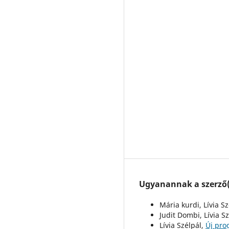
Ugyanannak a szerző(k
Mária kurdi, Lívia S
Judit Dombi, Lívia S
Lívia Szélpál,
Új pro