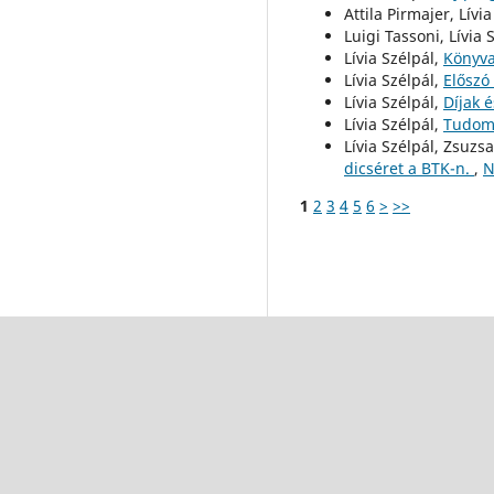
Attila Pirmajer, Lívi
Luigi Tassoni, Lívia 
Lívia Szélpál,
Könyv
Lívia Szélpál,
Előszó
Lívia Szélpál,
Díjak 
Lívia Szélpál,
Tudom
Lívia Szélpál, Zsuz
dicséret a BTK-n.
,
N
1
2
3
4
5
6
>
>>