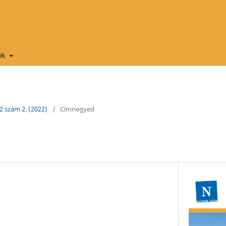
ók
 2 szám 2. (2022)
/
Címnegyed