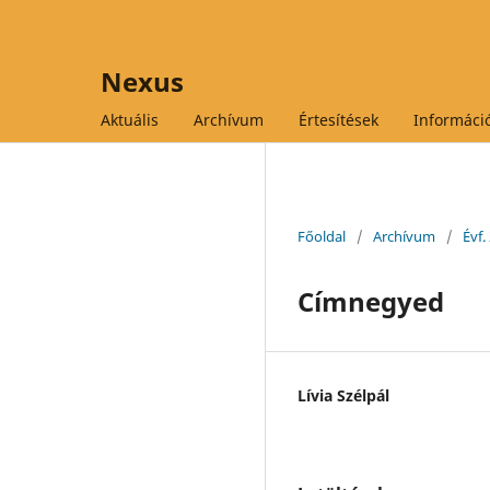
Nexus
Aktuális
Archívum
Értesítések
Informáci
Főoldal
/
Archívum
/
Évf.
Címnegyed
Lívia Szélpál