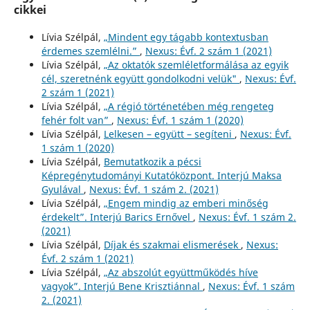
cikkei
Lívia Szélpál,
„Mindent egy tágabb kontextusban
érdemes szemlélni.”
,
Nexus: Évf. 2 szám 1 (2021)
Lívia Szélpál,
„Az oktatók szemléletformálása az egyik
cél, szeretnénk együtt gondolkodni velük"
,
Nexus: Évf.
2 szám 1 (2021)
Lívia Szélpál,
„A régió történetében még rengeteg
fehér folt van”
,
Nexus: Évf. 1 szám 1 (2020)
Lívia Szélpál,
Lelkesen – együtt – segíteni
,
Nexus: Évf.
1 szám 1 (2020)
Lívia Szélpál,
Bemutatkozik a pécsi
Képregénytudományi Kutatóközpont. Interjú Maksa
Gyulával
,
Nexus: Évf. 1 szám 2. (2021)
Lívia Szélpál,
„Engem mindig az emberi minőség
érdekelt”. Interjú Barics Ernővel
,
Nexus: Évf. 1 szám 2.
(2021)
Lívia Szélpál,
Díjak és szakmai elismerések
,
Nexus:
Évf. 2 szám 1 (2021)
Lívia Szélpál,
„Az abszolút együttműködés híve
vagyok”. Interjú Bene Krisztiánnal
,
Nexus: Évf. 1 szám
2. (2021)