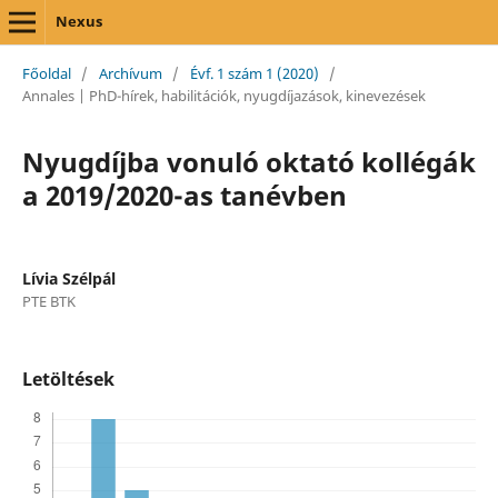
Nexus
Főoldal
/
Archívum
/
Évf. 1 szám 1 (2020)
/
Annales | PhD-hírek, habilitációk, nyugdíjazások, kinevezések
Nyugdíjba vonuló oktató kollégák
a 2019/2020-as tanévben
Lívia Szélpál
PTE BTK
Letöltések