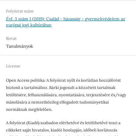
Folyóirat szám
Évf. 3 szám 1 (2019): Család - házasság - gyermekvédelem az
európai jogi kultúrában
Rovat
Tanulmányok
License
Open Access politika: A folyóirat nyílt és korlátlan hozzáférést
biztosít a tartalmához. Bárki jogosult a közzétett tartalmak
letöltésére, felhasználására, nyomtatására, terjesztésére és/vagy
másolására a nemzetközileg elfogadott tudományetikai
normáknak megfelelően.
A folyóirat (Kiadó) szabadon elérhetővé és letölthetővé teszi a
cikkeket saját hivatalos, kiadói honlapján, időbeli korlátozás