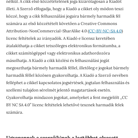
nélkül. A cikk első közzétételének joga kizárólagosan a Kiadót
illeti. A Szerző elfogadja, hogy a Kiadó a cikket oly módon teszi
közzé, hogy a cikk felhasználási jogaira bármely harmadik fél
számára az első közzétételt követően a Creative Commons
Attribution-NonCommercial-SharAlike 4.0 (
CC-BY-NC-SA 4.0
)
licenc feltételek az irányadók. A Kiadó e licensz keretében
átalakíthatja a cikket tetszőleges elektronikus formátumba, a
cikket számítógéppel vagy elektronikus adathordozóra
másolhatja. A Kiadó a cikk közlési és felhasználási jogát
megoszthatja bármely harmadik féllel, illetőleg e jogokat bármely
harmadik féllel közösen gyakorolhatja. A Kiadó a Szerző nevében
felléphet a cikkel kapcsolatos jogsértések, jogtalan felhasználás és
szellemi tulajdon sérelmét jelentő magatartások esetén.
Gyakorolhatja mindazon jogokat, amelyeket a fent megjelölt „CC
BY NC SA 4.0” licenc feltételek lehetővé tesznek harmadik felek
számára.
Ugyanannak a szerző(k)nek a legtöbbet olvasott