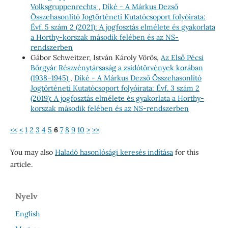
Volksgruppenrechts
,
Díké - A Márkus Dezső
Összehasonlító Jogtörténeti Kutatócsoport folyóirata:
Évf. 5 szám 2 (2021): A jogfosztás elmélete és gyakorlata
a Horthy-korszak második felében és az NS-
rendszerben
Gábor Schweitzer, István Károly Vörös,
Az Első Pécsi
Bőrgyár Részvénytársaság a zsidótörvények korában
(1938–1945)
,
Díké - A Márkus Dezső Összehasonlító
Jogtörténeti Kutatócsoport folyóirata: Évf. 3 szám 2
(2019): A jogfosztás elmélete és gyakorlata a Horthy-
korszak második felében és az NS-rendszerben
<<
<
1
2
3
4
5
6
7
8
9
10
>
>>
You may also
Haladó hasonlósági keresés indítása
for this
article.
Nyelv
English