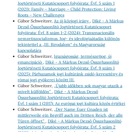
Jogtörténeti Kutatócsoport folyóirata: Évf. 5 szám 1
(2021): Family – Marriage – Child Protection: Living
Roots – New Challenges
Gábor Schweitzer,
Az új közjogi irány
,
Díké - A Márkus
Dezső Összehasonlító Jogtörténeti Kutatócsoport
folyóirata: Évf. 8 szám 1-2 (2024): Transznacionális
nemzetiszocializmus. Jog- és ideológiaátadás különös
tekintettel a „III. Birodalom“ és Magyarország
kapcsolatára
Gábor Schweitzer,
Igazságosság, természetjog, új
emancipáció
,
Díké - A Márkus Dezső Összehasonlító
Jogtörténeti Kutatócsoport folyóirata: Évf. 9 szám 1
(2025): Párhuzamok jogi kultúránk zsidó-keresztény és
római jogi gyökerei között III.
Gábor Schweitzer,
„Újabb időkben sok magyar utazik a
mívelt külföldön”
,
Díké - A Márkus Dezső
Összehasonlító Jogtörténeti Kutatócsoport folyóirata:
Évf. 1 szám 1 (2017): Az európai jogi kultúra közös értékei
Gábor Schweitzer,
„Der Name Euer Gnaden ist
mittlerweile ein Begriff auch im Dritten Reich, der alle
Türen öffnet.”
,
Díké - A Márkus Dezső Összehasonlító
Jogtörténeti Kutatócsoport folyóirata: Évf. 5 szám 2