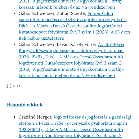
(2021): A jogfosztás elmélete és gyakorlata a Horthy-
korszak második felében és az NS-rendszerben
Gábor Schweitzer, Zoltán Szente,
Polner Ödön
ismeretlen előadása az 1848. évi áprilisi törvényekről
,
Díké - A Márkus Dezső Összehasonlító Jogtörténeti
Kutatócsoport folyóirata: Évf. 7 szám 1 (2023): A 65 éves
Béli Gábor tiszteletére
Gábor Schweitzer, István Károly Vörös,
Az Első Pécsi
Bőrgyár Részvénytársaság a zsidótörvények korában
(1938–1945)
,
Díké - A Márkus Dezső Összehasonlító
Jogtörténeti Kutatócsoport folyóirata: Évf. 3 szám 2
(2019): A jogfosztás elmélete és gyakorlata a Horthy-
korszak második felében és az NS-rendszerben
1
2
>
>>
Hasonló cikkek
Csabáné Herger,
Jogkorlátozás és jogfosztás a gazdasági
életben a Pécsi Királyi Törvényszék gyakorlata alapján
(1938–1944)
,
Díké - A Márkus Dezső Összehasonlító
Jogtörténeti Kutatócsoport folyóirata: Évf. 4 szám 2