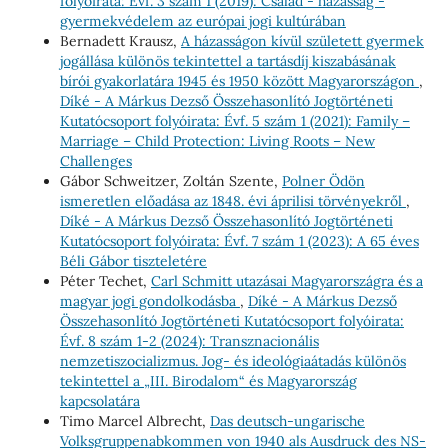
folyóirata: Évf. 3 szám 1 (2019): Család - házasság -
gyermekvédelem az európai jogi kultúrában
Bernadett Krausz,
A házasságon kívül született gyermek
jogállása különös tekintettel a tartásdíj kiszabásának
bírói gyakorlatára 1945 és 1950 között Magyarországon
,
Díké - A Márkus Dezső Összehasonlító Jogtörténeti
Kutatócsoport folyóirata: Évf. 5 szám 1 (2021): Family –
Marriage – Child Protection: Living Roots – New
Challenges
Gábor Schweitzer, Zoltán Szente,
Polner Ödön
ismeretlen előadása az 1848. évi áprilisi törvényekről
,
Díké - A Márkus Dezső Összehasonlító Jogtörténeti
Kutatócsoport folyóirata: Évf. 7 szám 1 (2023): A 65 éves
Béli Gábor tiszteletére
Péter Techet,
Carl Schmitt utazásai Magyarországra és a
magyar jogi gondolkodásba
,
Díké - A Márkus Dezső
Összehasonlító Jogtörténeti Kutatócsoport folyóirata:
Évf. 8 szám 1-2 (2024): Transznacionális
nemzetiszocializmus. Jog- és ideológiaátadás különös
tekintettel a „III. Birodalom“ és Magyarország
kapcsolatára
Timo Marcel Albrecht,
Das deutsch-ungarische
Volksgruppenabkommen von 1940 als Ausdruck des NS-