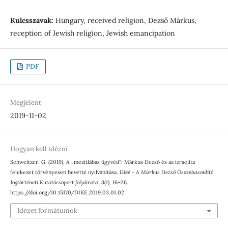
Kulcsszavak:
Hungary, received religion, Dezső Márkus,
reception of Jewish religion, Jewish emancipation
PDF
Megjelent
2019-11-02
Hogyan kell idézni
Schweitzer, G. (2019). A „mezítlábas ügyvéd“: Márkus Dezső és az izraelita
felekezet törvényesen bevetté nyilvánítása.
Díké - A Márkus Dezső Összehasonlító
Jogtörténeti Kutatócsoport folyóirata
,
3
(1), 16–26.
https://doi.org/10.15170/DIKE.2019.03.01.02
Idézet formátumok