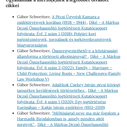
cikkei
Gábor Schweitzer,
A Pécsi Ügyvédi Kamara a
zsidótörvények korában (1938 – 1944)
,
Díké - A Márkus
Dezső Összehasonlító Jogtörténeti Kutatócsoport
folyóirata: Évf. 2 szám 1 (2018): Polgári-kori
jogintézmények, torzulások és jogkövetkezmények
Magyarországon
Gábor Schweitzer,
Összeegyeztethető-e a köztársasági
államforma a történeti alkotmánnyal?
,
Díké - A Márkus
Dezső Összehasonlító Jogtörténeti Kutatócsoport
folyóirata: Évf. 6 szám 2 (2022): Family – Marriage –
Child Protection: Living Roots – New Challenges (Family
Law Workshop V)
Gábor Schweitzer,
Adalékok Csekey István pécsi közjogi
tanszékre kerülésének történetéhez
,
Díké - A Márkus
Dezső Összehasonlító Jogtörténeti Kutatócsoport
folyóirata: Évf. 4 szám 1 (2020): Egy jogtörténész
Európában – Kajtár István emlékére (1951–2019)
Gábor Schweitzer,
"Méltóságod neve ma már fogalom a
Harmadik Birodalomban is, amely minden ajtót
megnyit.”
,
Díké - A Márkus Dezső Összehasonlító