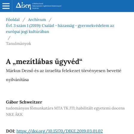
Főoldal
/
Archívum
/
Évf. 3 szám 1 (2019): Család - házasság - gyermekvédelem az
európai jogi kultúrában
/
Tanulmányok
A „mezítlábas ügyvéd“
Márkus Dezső és az izraelita felekezet törvényesen bevetté
nyilvánítása
Gábor Schweitzer
tudományos főmunkatárs MTA TK JTI; habilitált egyetemi docens
NKE ÁKK
DOI:
https://doi.org/10.15170/DIKE.2019.03.01.02