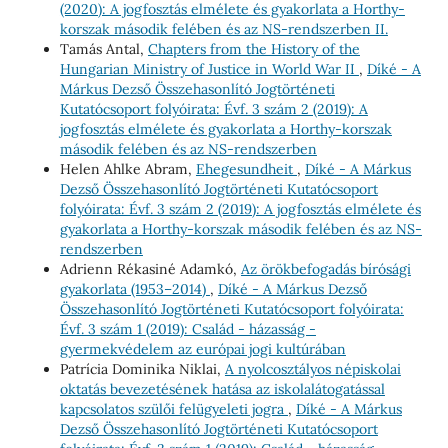
(2020): A jogfosztás elmélete és gyakorlata a Horthy-
korszak második felében és az NS-rendszerben II.
Tamás Antal,
Chapters from the History of the
Hungarian Ministry of Justice in World War II
,
Díké - A
Márkus Dezső Összehasonlító Jogtörténeti
Kutatócsoport folyóirata: Évf. 3 szám 2 (2019): A
jogfosztás elmélete és gyakorlata a Horthy-korszak
második felében és az NS-rendszerben
Helen Ahlke Abram,
Ehegesundheit
,
Díké - A Márkus
Dezső Összehasonlító Jogtörténeti Kutatócsoport
folyóirata: Évf. 3 szám 2 (2019): A jogfosztás elmélete és
gyakorlata a Horthy-korszak második felében és az NS-
rendszerben
Adrienn Rékasiné Adamkó,
Az örökbefogadás bírósági
gyakorlata (1953–2014)
,
Díké - A Márkus Dezső
Összehasonlító Jogtörténeti Kutatócsoport folyóirata:
Évf. 3 szám 1 (2019): Család - házasság -
gyermekvédelem az európai jogi kultúrában
Patrícia Dominika Niklai,
A nyolcosztályos népiskolai
oktatás bevezetésének hatása az iskolalátogatással
kapcsolatos szülői felügyeleti jogra
,
Díké - A Márkus
Dezső Összehasonlító Jogtörténeti Kutatócsoport