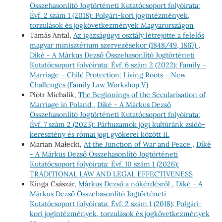
Összehasonlító Jogtörténeti Kutatócsoport folyóirata:
Évf. 2 szám 1 (2018): Polgári-kori jogintézmények,
torzulások és jogkövetkezmények Magyarországon
Tamás Antal,
Az igazságügyi osztály létrejötte a felelős
magyar minisztérium szervezésekor (1848/49, 1867)
,
Díké - A Márkus Dezső Összehasonlító Jogtörténeti
Kutatócsoport folyóirata: Évf. 6 szám 2 (2022): Family –
Marriage – Child Protection: Living Roots – New
Challenges (Family Law Workshop V)
Piotr Michalik,
The Beginnings of the Secularisation of
Marriage in Poland
,
Díké - A Márkus Dezső
Összehasonlító Jogtörténeti Kutatócsoport folyóirata:
Évf. 7 szám 2 (2023): Párhuzamok jogi kultúránk zsidó-
keresztény és római jogi gyökerei között II.
Marian Małecki,
At the Junction of War and Peace
,
Díké
- A Márkus Dezső Összehasonlító Jogtörténeti
Kutatócsoport folyóirata: Évf. 10 szám 1 (2026):
TRADITIONAL LAW AND LEGAL EFFECTIVENESS
Kinga Császár,
Márkus Dezső a nőkérdésről
,
Díké - A
Márkus Dezső Összehasonlító Jogtörténeti
Kutatócsoport folyóirata: Évf. 2 szám 1 (2018): Polgári-
kori jogintézmények, torzulások és jogkövetkezmények