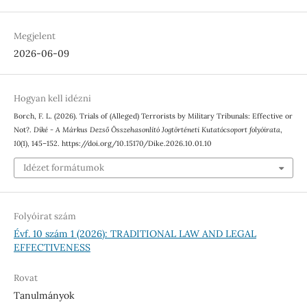
Megjelent
2026-06-09
Hogyan kell idézni
Borch, F. L. (2026). Trials of (Alleged) Terrorists by Military Tribunals: Effective or
Not?.
Díké - A Márkus Dezső Összehasonlító Jogtörténeti Kutatócsoport folyóirata
,
10
(1), 145–152. https://doi.org/10.15170/Dike.2026.10.01.10
Idézet formátumok
Folyóirat szám
Évf. 10 szám 1 (2026): TRADITIONAL LAW AND LEGAL
EFFECTIVENESS
Rovat
Tanulmányok