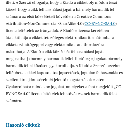
illeti. A Szerző elfogadja, hogy a Kiadó a cikket oly módon teszi
közzé, hogy a cikk felhasználási jogaira bármely harmadik fél
számára az első közzétételt követően a Creative Commons
Attribution-NonCommercial-SharAlike 4.0 (
CC-BY-NC-SA 4.0
)
licenc feltételek az irányadók. A Kiadó e licensz keretében
átalakíthatja a cikket tetszőleges elektronikus formátumba, a
cikket számítógéppel vagy elektronikus adathordozóra
másolhatja. A Kiadó a cikk közlési és felhasználási jogát
megoszthatja bármely harmadik féllel, illetőleg e jogokat bármely
harmadik féllel közösen gyakorolhatja. A Kiadó a Szerző nevében
felléphet a cikkel kapcsolatos jogsértések, jogtalan felhasználás és
szellemi tulajdon sérelmét jelentő magatartások esetén.
Gyakorolhatja mindazon jogokat, amelyeket a fent megjelölt „CC
BY NC SA 4.0” licenc feltételek lehetővé tesznek harmadik felek
számára.
Hasonló cikkek