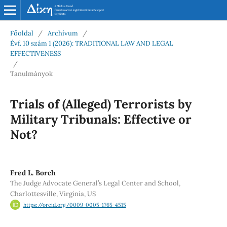
Főoldal
/
Archívum
/
Évf. 10 szám 1 (2026): TRADITIONAL LAW AND LEGAL
EFFECTIVENESS
/
Tanulmányok
Trials of (Alleged) Terrorists by
Military Tribunals: Effective or
Not?
Fred L. Borch
The Judge Advocate General’s Legal Center and School,
Charlottesville, Virginia, US
https://orcid.org/0009-0005-1765-4515