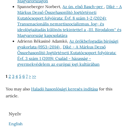
Magyarországon
Spanneberger Norbert,
Az ún. első Basch-per
,
Díké - A
Márkus Dezső Összehasonlító Jogtörténeti
Kutatócsoport folyóirata: Évf. 8 szám 1-2 (2024):
Transznacionális nemzetiszocializmus. Jog- és
ideológiaátadás különös tekintettel a „III. Birodalom“ és
Magyarország kapcsolatára
Adrienn Rékasiné Adamkó,
Az örökbefogadás bírósági
gyakorlata (1953–2014)
,
Díké - A Márkus Dezső
Összehasonlító Jogtörténeti Kutatócsoport folyóirata:
Évf. 3 szám 1 (2019): Család - házasság -
gyermekvédelem az európai jogi kultúrában
1
2
3
4
5
6
7
>
>>
You may also
Haladó hasonlósági keresés indítása
for this
article.
Nyelv
English