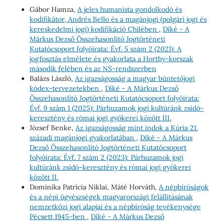
Gábor Hamza,
A jeles humanista gondolkodó és
kodifikátor, Andrés Bello és a magánjogi (polgári jogi és
kereskedelmi jogi) kodifikáció Chilében
,
Díké - A
Márkus Dezső Összehasonlító Jogtörténeti
Kutatócsoport folyóirata: Évf. 5 szám 2 (2021): A
jogfosztás elmélete és gyakorlata a Horthy-korszak
második felében és az NS-rendszerben
Balázs László,
Az igazságosság a magyar büntetőjogi
kódex-tervezetekben
,
Díké - A Márkus Dezső
Összehasonlító Jogtörténeti Kutatócsoport folyóirata:
Évf. 9 szám 1 (2025): Párhuzamok jogi kultúránk zsidó-
keresztény és római jogi gyökerei között III.
József Benke,
Az igazságosság mint indok a Kúria 21.
századi magánjogi gyakorlatában
,
Díké - A Márkus
Dezső Összehasonlító Jogtörténeti Kutatócsoport
folyóirata: Évf. 7 szám 2 (2023): Párhuzamok jogi
kultúránk zsidó-keresztény és római jogi gyökerei
között II.
Dominika Patrícia Niklai, Máté Horváth,
A népbíróságok
és a népi ügyészségek magyarországi felállításának
nemzetközi jogi alapjai és a népbíróság tevékenysége
Pécsett 1945-ben
,
Díké - A Márkus Dezső