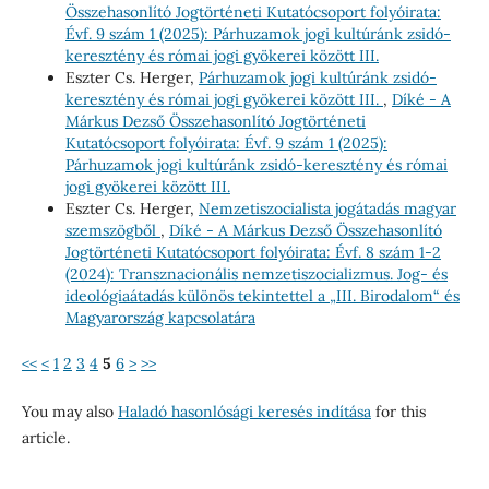
Összehasonlító Jogtörténeti Kutatócsoport folyóirata:
Évf. 9 szám 1 (2025): Párhuzamok jogi kultúránk zsidó-
keresztény és római jogi gyökerei között III.
Eszter Cs. Herger,
Párhuzamok jogi kultúránk zsidó-
keresztény és római jogi gyökerei között III.
,
Díké - A
Márkus Dezső Összehasonlító Jogtörténeti
Kutatócsoport folyóirata: Évf. 9 szám 1 (2025):
Párhuzamok jogi kultúránk zsidó-keresztény és római
jogi gyökerei között III.
Eszter Cs. Herger,
Nemzetiszocialista jogátadás magyar
szemszögből
,
Díké - A Márkus Dezső Összehasonlító
Jogtörténeti Kutatócsoport folyóirata: Évf. 8 szám 1-2
(2024): Transznacionális nemzetiszocializmus. Jog- és
ideológiaátadás különös tekintettel a „III. Birodalom“ és
Magyarország kapcsolatára
<<
<
1
2
3
4
5
6
>
>>
You may also
Haladó hasonlósági keresés indítása
for this
article.