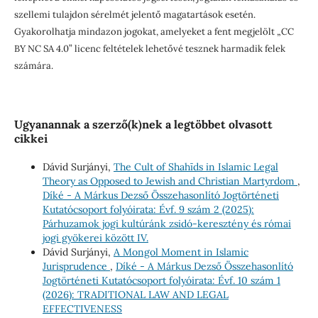
szellemi tulajdon sérelmét jelentő magatartások esetén.
Gyakorolhatja mindazon jogokat, amelyeket a fent megjelölt „CC
BY NC SA 4.0” licenc feltételek lehetővé tesznek harmadik felek
számára.
Ugyanannak a szerző(k)nek a legtöbbet olvasott
cikkei
Dávid Surjányi,
The Cult of Shahīds in Islamic Legal
Theory as Opposed to Jewish and Christian Martyrdom
,
Díké - A Márkus Dezső Összehasonlító Jogtörténeti
Kutatócsoport folyóirata: Évf. 9 szám 2 (2025):
Párhuzamok jogi kultúránk zsidó-keresztény és római
jogi gyökerei között IV.
Dávid Surjányi,
A Mongol Moment in Islamic
Jurisprudence
,
Díké - A Márkus Dezső Összehasonlító
Jogtörténeti Kutatócsoport folyóirata: Évf. 10 szám 1
(2026): TRADITIONAL LAW AND LEGAL
EFFECTIVENESS