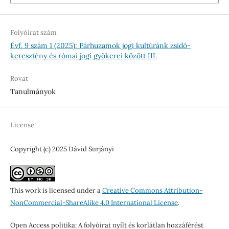
Folyóirat szám
Évf. 9 szám 1 (2025): Párhuzamok jogi kultúránk zsidó-
keresztény és római jogi gyökerei között III.
Rovat
Tanulmányok
License
Copyright (c) 2025 Dávid Surjányi
This work is licensed under a
Creative Commons Attribution-
NonCommercial-ShareAlike 4.0 International License
.
Open Access politika: A folyóirat nyílt és korlátlan hozzáférést