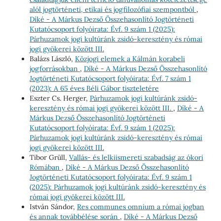
alól jogtörténeti, etikai és jogfilozófiai szempontból
,
Díké - A Márkus Dezső Összehasonlító Jogtörténeti
Kutatócsoport folyóirata: Évf. 9 szám 1 (2025):
Párhuzamok jogi kultúránk zsidó-keresztény és római
jogi gyökerei között III.
Balázs László,
Közjogi elemek a Kálmán korabeli
jogforrásokban
,
Díké - A Márkus Dezső Összehasonlító
Jogtörténeti Kutatócsoport folyóirata: Évf. 7 szám 1
(2023): A 65 éves Béli Gábor tiszteletére
Eszter Cs. Herger,
Párhuzamok jogi kultúránk zsidó-
keresztény és római jogi gyökerei között III.
,
Díké - A
Márkus Dezső Összehasonlító Jogtörténeti
Kutatócsoport folyóirata: Évf. 9 szám 1 (2025):
Párhuzamok jogi kultúránk zsidó-keresztény és római
jogi gyökerei között III.
Tibor Grüll,
Vallás- és lelkiismereti szabadság az ókori
Rómában
,
Díké - A Márkus Dezső Összehasonlító
Jogtörténeti Kutatócsoport folyóirata: Évf. 9 szám 1
(2025): Párhuzamok jogi kultúránk zsidó-keresztény és
római jogi gyökerei között III.
István Sándor,
Res communes omnium a római jogban
és annak továbbélése során
,
Díké - A Márkus Dezső