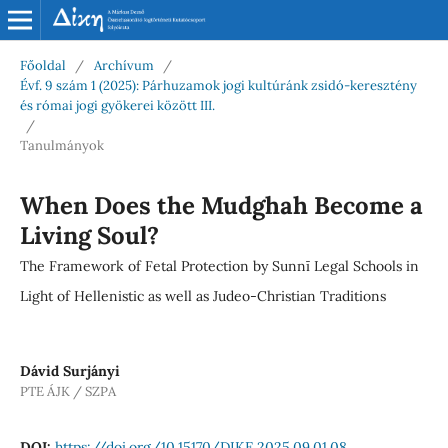
Főoldal
/
Archívum
/
Évf. 9 szám 1 (2025): Párhuzamok jogi kultúránk zsidó-keresztény
és római jogi gyökerei között III.
/
Tanulmányok
When Does the Muḍghah Become a
Living Soul?
The Framework of Fetal Protection by Sunnī Legal Schools in
Light of Hellenistic as well as Judeo-Christian Traditions
Dávid Surjányi
PTE ÁJK / SZPA
DOI:
https://doi.org/10.15170/DIKE.2025.09.01.08