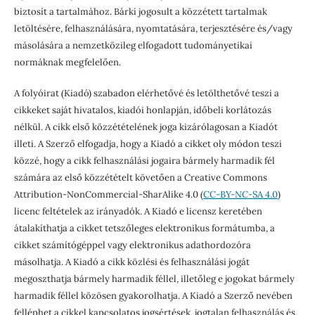
biztosít a tartalmához. Bárki jogosult a közzétett tartalmak
letöltésére, felhasználására, nyomtatására, terjesztésére és/vagy
másolására a nemzetközileg elfogadott tudományetikai
normáknak megfelelően.
A folyóirat (Kiadó) szabadon elérhetővé és letölthetővé teszi a
cikkeket saját hivatalos, kiadói honlapján, időbeli korlátozás
nélkül. A cikk első közzétételének joga kizárólagosan a Kiadót
illeti. A Szerző elfogadja, hogy a Kiadó a cikket oly módon teszi
közzé, hogy a cikk felhasználási jogaira bármely harmadik fél
számára az első közzétételt követően a Creative Commons
Attribution-NonCommercial-SharAlike 4.0 (
CC-BY-NC-SA 4.0
)
licenc feltételek az irányadók. A Kiadó e licensz keretében
átalakíthatja a cikket tetszőleges elektronikus formátumba, a
cikket számítógéppel vagy elektronikus adathordozóra
másolhatja. A Kiadó a cikk közlési és felhasználási jogát
megoszthatja bármely harmadik féllel, illetőleg e jogokat bármely
harmadik féllel közösen gyakorolhatja. A Kiadó a Szerző nevében
felléphet a cikkel kapcsolatos jogsértések, jogtalan felhasználás és