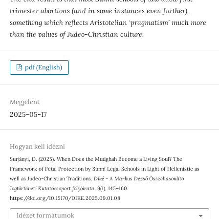
trimester abortions (and in some instances even further),
something which reflects Aristotelian ‘pragmatism’ much more
than the values of Judeo-Christian culture.
pdf (English)
Megjelent
2025-05-17
Hogyan kell idézni
Surjányi, D. (2025). When Does the Muḍghah Become a Living Soul? The
Framework of Fetal Protection by Sunnī Legal Schools in Light of Hellenistic as
well as Judeo-Christian Traditions.
Díké - A Márkus Dezső Összehasonlító
Jogtörténeti Kutatócsoport folyóirata
,
9
(1), 145–160.
https://doi.org/10.15170/DIKE.2025.09.01.08
Idézet formátumok