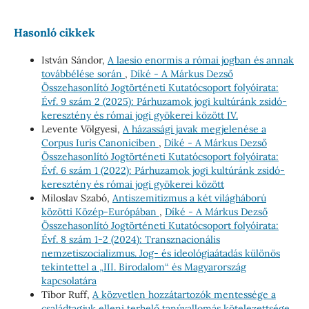
Hasonló cikkek
István Sándor,
A laesio enormis a római jogban és annak
továbbélése során
,
Díké - A Márkus Dezső
Összehasonlító Jogtörténeti Kutatócsoport folyóirata:
Évf. 9 szám 2 (2025): Párhuzamok jogi kultúránk zsidó-
keresztény és római jogi gyökerei között IV.
Levente Völgyesi,
A házassági javak megjelenése a
Corpus Iuris Canoniciben
,
Díké - A Márkus Dezső
Összehasonlító Jogtörténeti Kutatócsoport folyóirata:
Évf. 6 szám 1 (2022): Párhuzamok jogi kultúránk zsidó-
keresztény és római jogi gyökerei között
Miloslav Szabó,
Antiszemitizmus a két világháború
közötti Közép-Európában
,
Díké - A Márkus Dezső
Összehasonlító Jogtörténeti Kutatócsoport folyóirata:
Évf. 8 szám 1-2 (2024): Transznacionális
nemzetiszocializmus. Jog- és ideológiaátadás különös
tekintettel a „III. Birodalom“ és Magyarország
kapcsolatára
Tibor Ruff,
A közvetlen hozzátartozók mentessége a
családtagjuk elleni terhelő tanúvallomás kötelezettsége