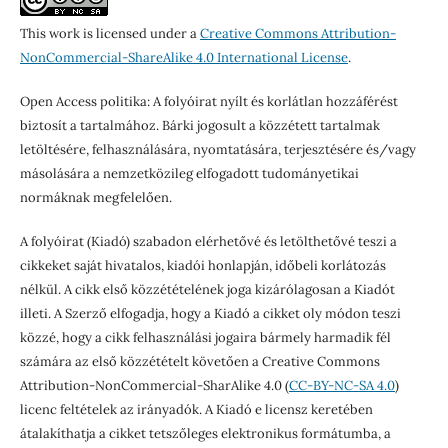
This work is licensed under a
Creative Commons Attribution-
NonCommercial-ShareAlike 4.0 International License
.
Open Access politika: A folyóirat nyílt és korlátlan hozzáférést
biztosít a tartalmához. Bárki jogosult a közzétett tartalmak
letöltésére, felhasználására, nyomtatására, terjesztésére és/vagy
másolására a nemzetközileg elfogadott tudományetikai
normáknak megfelelően.
A folyóirat (Kiadó) szabadon elérhetővé és letölthetővé teszi a
cikkeket saját hivatalos, kiadói honlapján, időbeli korlátozás
nélkül. A cikk első közzétételének joga kizárólagosan a Kiadót
illeti. A Szerző elfogadja, hogy a Kiadó a cikket oly módon teszi
közzé, hogy a cikk felhasználási jogaira bármely harmadik fél
számára az első közzétételt követően a Creative Commons
Attribution-NonCommercial-SharAlike 4.0 (
CC-BY-NC-SA 4.0
)
licenc feltételek az irányadók. A Kiadó e licensz keretében
átalakíthatja a cikket tetszőleges elektronikus formátumba, a