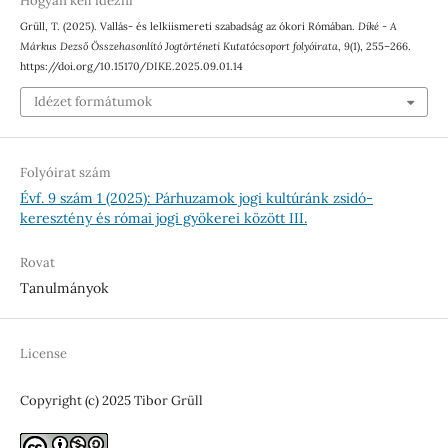
Hogyan kell idézni
Grüll, T. (2025). Vallás- és lelkiismereti szabadság az ókori Rómában.
Díké - A
Márkus Dezső Összehasonlító Jogtörténeti Kutatócsoport folyóirata
,
9
(1), 255–266.
https://doi.org/10.15170/DIKE.2025.09.01.14
Idézet formátumok
Folyóirat szám
Évf. 9 szám 1 (2025): Párhuzamok jogi kultúránk zsidó-
keresztény és római jogi gyökerei között III.
Rovat
Tanulmányok
License
Copyright (c) 2025 Tibor Grüll