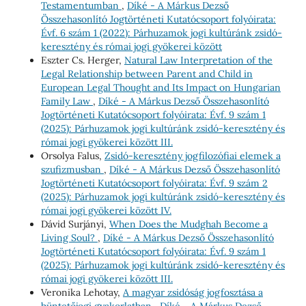
Testamentumban
,
Díké - A Márkus Dezső
Összehasonlító Jogtörténeti Kutatócsoport folyóirata:
Évf. 6 szám 1 (2022): Párhuzamok jogi kultúránk zsidó-
keresztény és római jogi gyökerei között
Eszter Cs. Herger,
Natural Law Interpretation of the
Legal Relationship between Parent and Child in
European Legal Thought and Its Impact on Hungarian
Family Law
,
Díké - A Márkus Dezső Összehasonlító
Jogtörténeti Kutatócsoport folyóirata: Évf. 9 szám 1
(2025): Párhuzamok jogi kultúránk zsidó-keresztény és
római jogi gyökerei között III.
Orsolya Falus,
Zsidó-keresztény jogfilozófiai elemek a
szufizmusban
,
Díké - A Márkus Dezső Összehasonlító
Jogtörténeti Kutatócsoport folyóirata: Évf. 9 szám 2
(2025): Párhuzamok jogi kultúránk zsidó-keresztény és
római jogi gyökerei között IV.
Dávid Surjányi,
When Does the Muḍghah Become a
Living Soul?
,
Díké - A Márkus Dezső Összehasonlító
Jogtörténeti Kutatócsoport folyóirata: Évf. 9 szám 1
(2025): Párhuzamok jogi kultúránk zsidó-keresztény és
római jogi gyökerei között III.
Veronika Lehotay,
A magyar zsidóság jogfosztása a