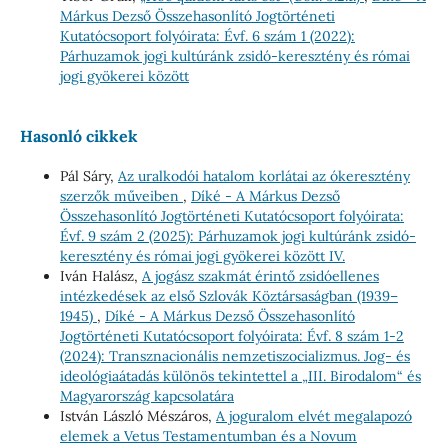
Márkus Dezső Összehasonlító Jogtörténeti
Kutatócsoport folyóirata: Évf. 6 szám 1 (2022):
Párhuzamok jogi kultúránk zsidó-keresztény és római
jogi gyökerei között
Hasonló cikkek
Pál Sáry,
Az uralkodói hatalom korlátai az ókeresztény
szerzők műveiben
,
Díké - A Márkus Dezső
Összehasonlító Jogtörténeti Kutatócsoport folyóirata:
Évf. 9 szám 2 (2025): Párhuzamok jogi kultúránk zsidó-
keresztény és római jogi gyökerei között IV.
Iván Halász,
A jogász szakmát érintő zsidóellenes
intézkedések az első Szlovák Köztársaságban (1939–
1945)
,
Díké - A Márkus Dezső Összehasonlító
Jogtörténeti Kutatócsoport folyóirata: Évf. 8 szám 1-2
(2024): Transznacionális nemzetiszocializmus. Jog- és
ideológiaátadás különös tekintettel a „III. Birodalom“ és
Magyarország kapcsolatára
István László Mészáros,
A joguralom elvét megalapozó
elemek a Vetus Testamentumban és a Novum