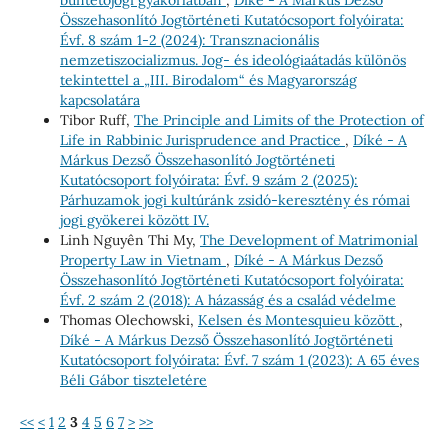
büntetőjogi gyakorlatban
,
Díké - A Márkus Dezső
Összehasonlító Jogtörténeti Kutatócsoport folyóirata:
Évf. 8 szám 1-2 (2024): Transznacionális
nemzetiszocializmus. Jog- és ideológiaátadás különös
tekintettel a „III. Birodalom“ és Magyarország
kapcsolatára
Tibor Ruff,
The Principle and Limits of the Protection of
Life in Rabbinic Jurisprudence and Practice
,
Díké - A
Márkus Dezső Összehasonlító Jogtörténeti
Kutatócsoport folyóirata: Évf. 9 szám 2 (2025):
Párhuzamok jogi kultúránk zsidó-keresztény és római
jogi gyökerei között IV.
Linh Nguyên Thi My,
The Development of Matrimonial
Property Law in Vietnam
,
Díké - A Márkus Dezső
Összehasonlító Jogtörténeti Kutatócsoport folyóirata:
Évf. 2 szám 2 (2018): A házasság és a család védelme
Thomas Olechowski,
Kelsen és Montesquieu között
,
Díké - A Márkus Dezső Összehasonlító Jogtörténeti
Kutatócsoport folyóirata: Évf. 7 szám 1 (2023): A 65 éves
Béli Gábor tiszteletére
<<
<
1
2
3
4
5
6
7
>
>>