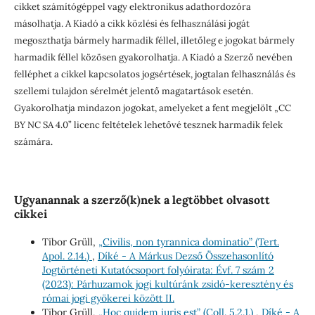
cikket számítógéppel vagy elektronikus adathordozóra
másolhatja. A Kiadó a cikk közlési és felhasználási jogát
megoszthatja bármely harmadik féllel, illetőleg e jogokat bármely
harmadik féllel közösen gyakorolhatja. A Kiadó a Szerző nevében
felléphet a cikkel kapcsolatos jogsértések, jogtalan felhasználás és
szellemi tulajdon sérelmét jelentő magatartások esetén.
Gyakorolhatja mindazon jogokat, amelyeket a fent megjelölt „CC
BY NC SA 4.0” licenc feltételek lehetővé tesznek harmadik felek
számára.
Ugyanannak a szerző(k)nek a legtöbbet olvasott
cikkei
Tibor Grüll,
„Civilis, non tyrannica dominatio” (Tert.
Apol. 2.14.)
,
Díké - A Márkus Dezső Összehasonlító
Jogtörténeti Kutatócsoport folyóirata: Évf. 7 szám 2
(2023): Párhuzamok jogi kultúránk zsidó-keresztény és
római jogi gyökerei között II.
Tibor Grüll,
„Hoc quidem iuris est” (Coll. 5.2.1.)
,
Díké - A