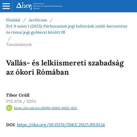
Főoldal
/
Archívum
/
Évf. 9 szám 1 (2025): Párhuzamok jogi kultúránk zsidó-keresztény
és római jogi gyökerei között III.
/
Tanulmányok
Vallás- és lelkiismereti szabadság
az ókori Rómában
Tibor Grüll
PTE BTK / SZPA
https://orcid.org/0000-0003-0622-4112
DOI:
https://doi.org/10.15170/DIKE.2025.09.01.14