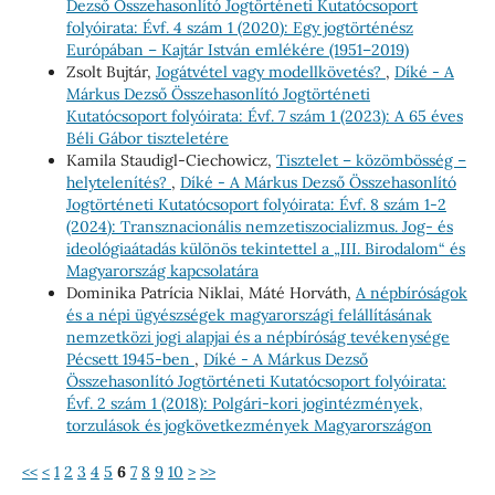
Dezső Összehasonlító Jogtörténeti Kutatócsoport
folyóirata: Évf. 4 szám 1 (2020): Egy jogtörténész
Európában – Kajtár István emlékére (1951–2019)
Zsolt Bujtár,
Jogátvétel vagy modellkövetés?
,
Díké - A
Márkus Dezső Összehasonlító Jogtörténeti
Kutatócsoport folyóirata: Évf. 7 szám 1 (2023): A 65 éves
Béli Gábor tiszteletére
Kamila Staudigl-Ciechowicz,
Tisztelet – közömbösség –
helytelenítés?
,
Díké - A Márkus Dezső Összehasonlító
Jogtörténeti Kutatócsoport folyóirata: Évf. 8 szám 1-2
(2024): Transznacionális nemzetiszocializmus. Jog- és
ideológiaátadás különös tekintettel a „III. Birodalom“ és
Magyarország kapcsolatára
Dominika Patrícia Niklai, Máté Horváth,
A népbíróságok
és a népi ügyészségek magyarországi felállításának
nemzetközi jogi alapjai és a népbíróság tevékenysége
Pécsett 1945-ben
,
Díké - A Márkus Dezső
Összehasonlító Jogtörténeti Kutatócsoport folyóirata:
Évf. 2 szám 1 (2018): Polgári-kori jogintézmények,
torzulások és jogkövetkezmények Magyarországon
<<
<
1
2
3
4
5
6
7
8
9
10
>
>>