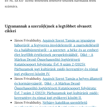
BY NC SA 4.0” licenc feltételek lehetővé tesznek harmadik felek
számára.
Ugyanannak a szerző(k)nek a legtöbbet olvasott
cikkei
János Frivaldszky,
Aquinói Szent Tamás az igazságos
háborúról, a fegyveres önvédelemről, a zsarnokölésről
és a halálbüntetésről – a szeretet, a béke és az emberi
élet legfőbb értékeinek perspektívájából
,
Díké - A
Márkus Dezső Összehasonlító Jogtörténeti
Kutatócsoport folyóirata: Évf. 9 szám 2 (2025):
Párhuzamok jogi kultúránk zsidó-keresztény és római
jogi gyökerei között IV.
János Frivaldszky,
Aquinói Szent Tamás a helyes államról
és kormányzásról
,
Díké - A Márkus Dezső
Összehasonlító Jogtörténeti Kutatócsoport folyóirata:
Évf. 7 szám 2 (2023): Párhuzamok jogi kultúránk zsidó-
keresztény és római jogi gyökerei között II.
János Frivaldszky,
Néhány katolikus szemléletű