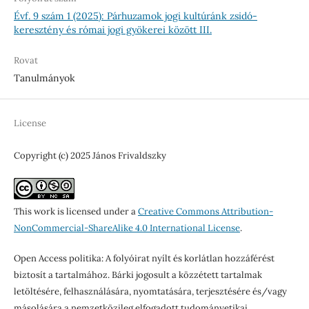
Évf. 9 szám 1 (2025): Párhuzamok jogi kultúránk zsidó-
keresztény és római jogi gyökerei között III.
Rovat
Tanulmányok
License
Copyright (c) 2025 János Frivaldszky
This work is licensed under a
Creative Commons Attribution-
NonCommercial-ShareAlike 4.0 International License
.
Open Access politika: A folyóirat nyílt és korlátlan hozzáférést
biztosít a tartalmához. Bárki jogosult a közzétett tartalmak
letöltésére, felhasználására, nyomtatására, terjesztésére és/vagy
másolására a nemzetközileg elfogadott tudományetikai