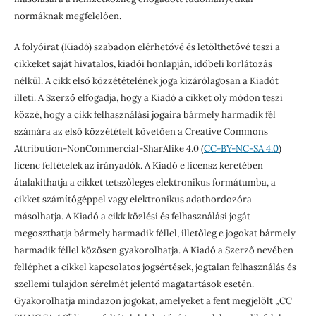
normáknak megfelelően.
A folyóirat (Kiadó) szabadon elérhetővé és letölthetővé teszi a
cikkeket saját hivatalos, kiadói honlapján, időbeli korlátozás
nélkül. A cikk első közzétételének joga kizárólagosan a Kiadót
illeti. A Szerző elfogadja, hogy a Kiadó a cikket oly módon teszi
közzé, hogy a cikk felhasználási jogaira bármely harmadik fél
számára az első közzétételt követően a Creative Commons
Attribution-NonCommercial-SharAlike 4.0 (
CC-BY-NC-SA 4.0
)
licenc feltételek az irányadók. A Kiadó e licensz keretében
átalakíthatja a cikket tetszőleges elektronikus formátumba, a
cikket számítógéppel vagy elektronikus adathordozóra
másolhatja. A Kiadó a cikk közlési és felhasználási jogát
megoszthatja bármely harmadik féllel, illetőleg e jogokat bármely
harmadik féllel közösen gyakorolhatja. A Kiadó a Szerző nevében
felléphet a cikkel kapcsolatos jogsértések, jogtalan felhasználás és
szellemi tulajdon sérelmét jelentő magatartások esetén.
Gyakorolhatja mindazon jogokat, amelyeket a fent megjelölt „CC