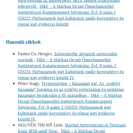
megfontolás az ószövetségi ‘berit’ sajátos relacionális
jellegéről
,
Díké - A Márkus Dezső Összehasonlító
Jogtörténeti Kutatócsoport folyóirata: Évf. 6 szám 1
(2022): Párhuzamok jogi kultúránk zsidó-keresztény és
római jogi gyökerei között
Hasonló cikkek
Eszter Cs. Herger,
Szövetségbe ágyazott univerzális
normák
,
Díké - A Márkus Dezső Összehasonlító
Jogtörténeti Kutatócsoport folyóirata: Évf. 9 szám 2
(2025): Párhuzamok jogi kultúránk zsidó-keresztény és
római jogi gyökerei között IV.
Péter Nagy,
Természetjog – házassági jog: Az „erdélyi
házasság” fogalma és az erdélyi református és unitárius
házassági bíráskodás a 19. században
,
Díké - A Márkus
Dezső Összehasonlító Jogtörténeti Kutatócsoport
folyóirata: Évf. 9 szám 2 (2025): Párhuzamok jogi
kultúránk zsidó-keresztény és római jogi gyökerei
között IV.
NGUYỄN THỊ MỸ Linh,
Marital Agreements in Vietnam
from 1858 until Now
,
Díké - A Márkus Dezső