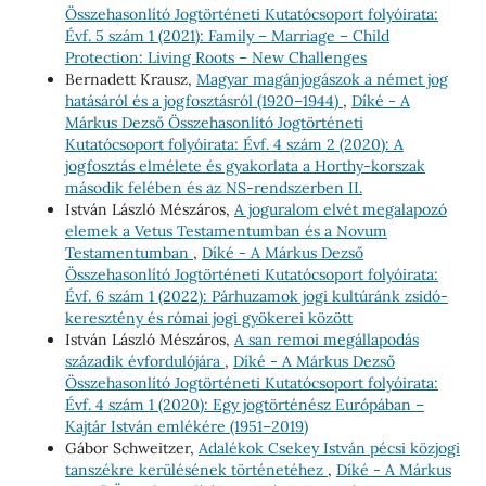
Összehasonlító Jogtörténeti Kutatócsoport folyóirata:
Évf. 5 szám 1 (2021): Family – Marriage – Child
Protection: Living Roots – New Challenges
Bernadett Krausz,
Magyar magánjogászok a német jog
hatásáról és a jogfosztásról (1920–1944)
,
Díké - A
Márkus Dezső Összehasonlító Jogtörténeti
Kutatócsoport folyóirata: Évf. 4 szám 2 (2020): A
jogfosztás elmélete és gyakorlata a Horthy-korszak
második felében és az NS-rendszerben II.
István László Mészáros,
A joguralom elvét megalapozó
elemek a Vetus Testamentumban és a Novum
Testamentumban
,
Díké - A Márkus Dezső
Összehasonlító Jogtörténeti Kutatócsoport folyóirata:
Évf. 6 szám 1 (2022): Párhuzamok jogi kultúránk zsidó-
keresztény és római jogi gyökerei között
István László Mészáros,
A san remoi megállapodás
századik évfordulójára
,
Díké - A Márkus Dezső
Összehasonlító Jogtörténeti Kutatócsoport folyóirata:
Évf. 4 szám 1 (2020): Egy jogtörténész Európában –
Kajtár István emlékére (1951–2019)
Gábor Schweitzer,
Adalékok Csekey István pécsi közjogi
tanszékre kerülésének történetéhez
,
Díké - A Márkus