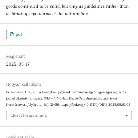
goods continued to be valid, but only as guidelines rather than
as binding legal norms of the natural law.
pdf
Megjelent
2025-05-17
Hogyan kell idézni
Frivaldszky, J. (2025). A középkori jogászok méltányosságról, igazságosságról és
jogról alkotott felfogása.
Díké - A Márkus Dezső Összehasonlító Jogtörténeti
Kutatócsoport folyóirata
,
9
(1), 31–56. https://doi.org/10.15170/DIKE.2025.09.01.03
Idézet formátumok
Folyóirat szám