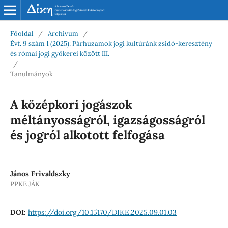
Főoldal
/
Archívum
/
Évf. 9 szám 1 (2025): Párhuzamok jogi kultúránk zsidó-keresztény
és római jogi gyökerei között III.
/
Tanulmányok
A középkori jogászok
méltányosságról, igazságosságról
és jogról alkotott felfogása
János Frivaldszky
PPKE JÁK
DOI:
https://doi.org/10.15170/DIKE.2025.09.01.03