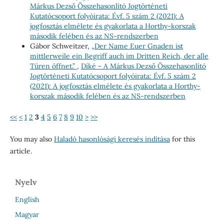
Márkus Dezső Összehasonlító Jogtörténeti
Kutatócsoport folyóirata: Évf. 5 szám 2 (2021): A
jogfosztás elmélete és gyakorlata a Horthy-korszak
második felében és az NS-rendszerben
Gábor Schweitzer,
„Der Name Euer Gnaden ist
mittlerweile ein Begriff auch im Dritten Reich, der alle
Türen öffnet.”
,
Díké - A Márkus Dezső Összehasonlító
Jogtörténeti Kutatócsoport folyóirata: Évf. 5 szám 2
(2021): A jogfosztás elmélete és gyakorlata a Horthy-
korszak második felében és az NS-rendszerben
<<
<
1
2
3
4
5
6
7
8
9
10
>
>>
You may also
Haladó hasonlósági keresés indítása
for this
article.
Nyelv
English
Magyar