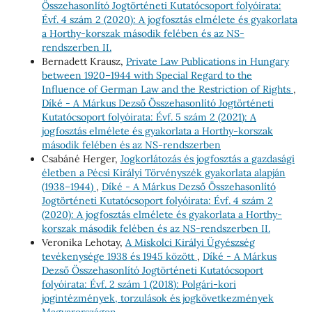
Összehasonlító Jogtörténeti Kutatócsoport folyóirata:
Évf. 4 szám 2 (2020): A jogfosztás elmélete és gyakorlata
a Horthy-korszak második felében és az NS-
rendszerben II.
Bernadett Krausz,
Private Law Publications in Hungary
between 1920–1944 with Special Regard to the
Influence of German Law and the Restriction of Rights
,
Díké - A Márkus Dezső Összehasonlító Jogtörténeti
Kutatócsoport folyóirata: Évf. 5 szám 2 (2021): A
jogfosztás elmélete és gyakorlata a Horthy-korszak
második felében és az NS-rendszerben
Csabáné Herger,
Jogkorlátozás és jogfosztás a gazdasági
életben a Pécsi Királyi Törvényszék gyakorlata alapján
(1938–1944)
,
Díké - A Márkus Dezső Összehasonlító
Jogtörténeti Kutatócsoport folyóirata: Évf. 4 szám 2
(2020): A jogfosztás elmélete és gyakorlata a Horthy-
korszak második felében és az NS-rendszerben II.
Veronika Lehotay,
A Miskolci Királyi Ügyészség
tevékenysége 1938 és 1945 között
,
Díké - A Márkus
Dezső Összehasonlító Jogtörténeti Kutatócsoport
folyóirata: Évf. 2 szám 1 (2018): Polgári-kori
jogintézmények, torzulások és jogkövetkezmények
Magyarországon