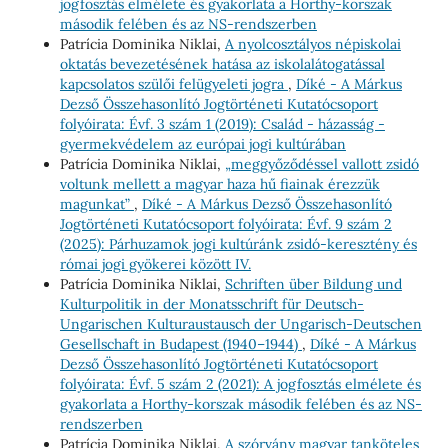
jogfosztás elmélete és gyakorlata a Horthy-korszak
második felében és az NS-rendszerben
Patrícia Dominika Niklai,
A nyolcosztályos népiskolai
oktatás bevezetésének hatása az iskolalátogatással
kapcsolatos szülői felügyeleti jogra
,
Díké - A Márkus
Dezső Összehasonlító Jogtörténeti Kutatócsoport
folyóirata: Évf. 3 szám 1 (2019): Család - házasság -
gyermekvédelem az európai jogi kultúrában
Patrícia Dominika Niklai,
„meggyőződéssel vallott zsidó
voltunk mellett a magyar haza hű fiainak érezzük
magunkat”
,
Díké - A Márkus Dezső Összehasonlító
Jogtörténeti Kutatócsoport folyóirata: Évf. 9 szám 2
(2025): Párhuzamok jogi kultúránk zsidó-keresztény és
római jogi gyökerei között IV.
Patrícia Dominika Niklai,
Schriften über Bildung und
Kulturpolitik in der Monatsschrift für Deutsch-
Ungarischen Kulturaustausch der Ungarisch-Deutschen
Gesellschaft in Budapest (1940–1944)
,
Díké - A Márkus
Dezső Összehasonlító Jogtörténeti Kutatócsoport
folyóirata: Évf. 5 szám 2 (2021): A jogfosztás elmélete és
gyakorlata a Horthy-korszak második felében és az NS-
rendszerben
Patrícia Dominika Niklai,
A szórvány magyar tanköteles