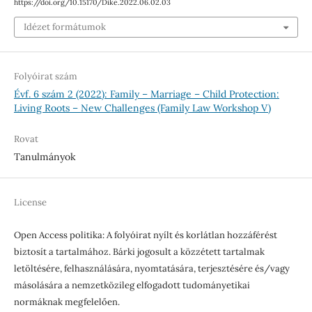
https://doi.org/10.15170/Dike.2022.06.02.03
Idézet formátumok
Folyóirat szám
Évf. 6 szám 2 (2022): Family – Marriage – Child Protection:
Living Roots – New Challenges (Family Law Workshop V)
Rovat
Tanulmányok
License
Open Access politika: A folyóirat nyílt és korlátlan hozzáférést
biztosít a tartalmához. Bárki jogosult a közzétett tartalmak
letöltésére, felhasználására, nyomtatására, terjesztésére és/vagy
másolására a nemzetközileg elfogadott tudományetikai
normáknak megfelelően.