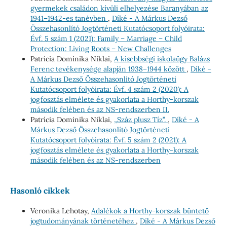
gyermekek családon kívüli elhelyezése Baranyában az
1941–1942-es tanévben
,
Díké - A Márkus Dezső
Összehasonlító Jogtörténeti Kutatócsoport folyóirata:
Évf. 5 szám 1 (2021): Family – Marriage – Child
Protection: Living Roots – New Challenges
Patrícia Dominika Niklai,
A kisebbségi iskolaügy Balázs
Ferenc tevékenysége alapján 1938–1944 között
,
Díké -
A Márkus Dezső Összehasonlító Jogtörténeti
Kutatócsoport folyóirata: Évf. 4 szám 2 (2020): A
jogfosztás elmélete és gyakorlata a Horthy-korszak
második felében és az NS-rendszerben II.
Patrícia Dominika Niklai,
„Száz plusz Tíz”.
,
Díké - A
Márkus Dezső Összehasonlító Jogtörténeti
Kutatócsoport folyóirata: Évf. 5 szám 2 (2021): A
jogfosztás elmélete és gyakorlata a Horthy-korszak
második felében és az NS-rendszerben
Hasonló cikkek
Veronika Lehotay,
Adalékok a Horthy-korszak büntető
jogtudományának történetéhez
,
Díké - A Márkus Dezső