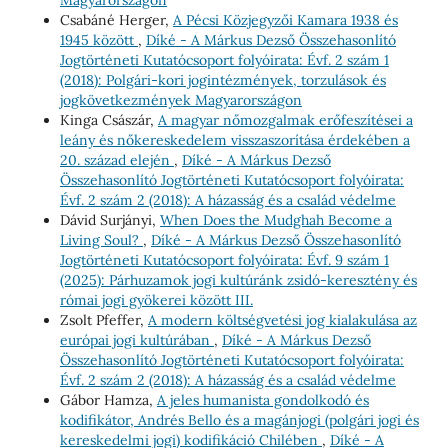
Csabáné Herger,
A Pécsi Közjegyzői Kamara 1938 és
1945 között
,
Díké - A Márkus Dezső Összehasonlító
Jogtörténeti Kutatócsoport folyóirata: Évf. 2 szám 1
(2018): Polgári-kori jogintézmények, torzulások és
jogkövetkezmények Magyarországon
Kinga Császár,
A magyar nőmozgalmak erőfeszítései a
leány és nőkereskedelem visszaszorítása érdekében a
20. század elején
,
Díké - A Márkus Dezső
Összehasonlító Jogtörténeti Kutatócsoport folyóirata:
Évf. 2 szám 2 (2018): A házasság és a család védelme
Dávid Surjányi,
When Does the Muḍghah Become a
Living Soul?
,
Díké - A Márkus Dezső Összehasonlító
Jogtörténeti Kutatócsoport folyóirata: Évf. 9 szám 1
(2025): Párhuzamok jogi kultúránk zsidó-keresztény és
római jogi gyökerei között III.
Zsolt Pfeffer,
A modern költségvetési jog kialakulása az
európai jogi kultúrában
,
Díké - A Márkus Dezső
Összehasonlító Jogtörténeti Kutatócsoport folyóirata:
Évf. 2 szám 2 (2018): A házasság és a család védelme
Gábor Hamza,
A jeles humanista gondolkodó és
kodifikátor, Andrés Bello és a magánjogi (polgári jogi és
kereskedelmi jogi) kodifikáció Chilében
,
Díké - A