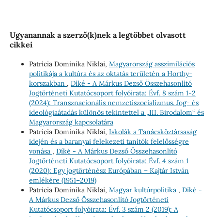
Ugyanannak a szerző(k)nek a legtöbbet olvasott
cikkei
Patrícia Dominika Niklai,
Magyarország asszimilációs
politikája a kultúra és az oktatás területén a Horthy-
korszakban
,
Díké - A Márkus Dezső Összehasonlító
Jogtörténeti Kutatócsoport folyóirata: Évf. 8 szám 1-2
(2024): Transznacionális nemzetiszocializmus. Jog- és
ideológiaátadás különös tekintettel a „III. Birodalom“ és
Magyarország kapcsolatára
Patrícia Dominika Niklai,
Iskolák a Tanácsköztársaság
idején és a baranyai felekezeti tanítók felelősségre
vonása
,
Díké - A Márkus Dezső Összehasonlító
Jogtörténeti Kutatócsoport folyóirata: Évf. 4 szám 1
(2020): Egy jogtörténész Európában – Kajtár István
emlékére (1951–2019)
Patrícia Dominika Niklai,
Magyar kultúrpolitika
,
Díké -
A Márkus Dezső Összehasonlító Jogtörténeti
Kutatócsoport folyóirata: Évf. 3 szám 2 (2019): A