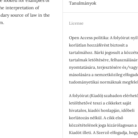
e looked for examples of
Tanulmányok
he interpretation of
ndary source of law in the
m.
License
Open Access politika: A folyóirat nyíl
korlátlan hozzáférést biztosít a
tartalmához. Bárki jogosult a közzét
tartalmak letöltésére, felhasználásár
nyomtatására, terjesztésére és/vagy
másolására a nemzetközileg elfogad
tudományetikai normáknak megfele
A folyóirat (Kiadó) szabadon elérhet
letölthetővé teszi a cikkeket saját
hivatalos, kiadói honlapján, időbeli
korlátozás nélkül. A cikk első
közzétételének joga kizárólagosan a
Kiadót illeti. A Szerző elfogadja, hogy