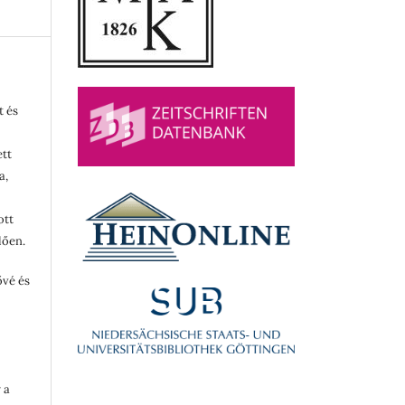
t és
ett
a,
ott
lően.
ővé és
 a