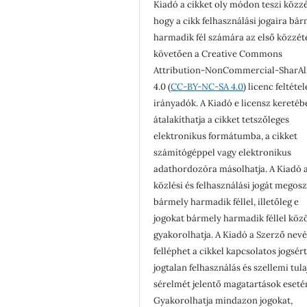
Kiadó a cikket oly módon teszi közzé
hogy a cikk felhasználási jogaira bá
harmadik fél számára az első közzét
követően a Creative Commons
Attribution-NonCommercial-SharAl
4.0 (
CC-BY-NC-SA 4.0
) licenc feltéte
irányadók. A Kiadó e licensz keretéb
átalakíthatja a cikket tetszőleges
elektronikus formátumba, a cikket
számítógéppel vagy elektronikus
adathordozóra másolhatja. A Kiadó a
közlési és felhasználási jogát megosz
bármely harmadik féllel, illetőleg e
jogokat bármely harmadik féllel köz
gyakorolhatja. A Kiadó a Szerző nev
felléphet a cikkel kapcsolatos jogsér
jogtalan felhasználás és szellemi tul
sérelmét jelentő magatartások eseté
Gyakorolhatja mindazon jogokat,