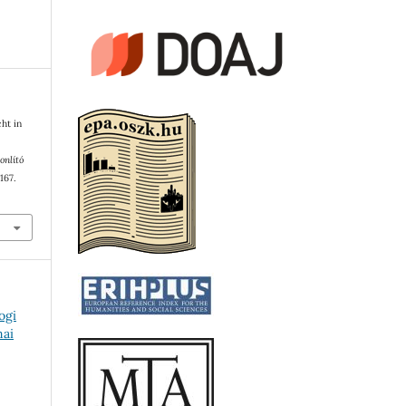
ht in
onlító
–167.
ogi
mai