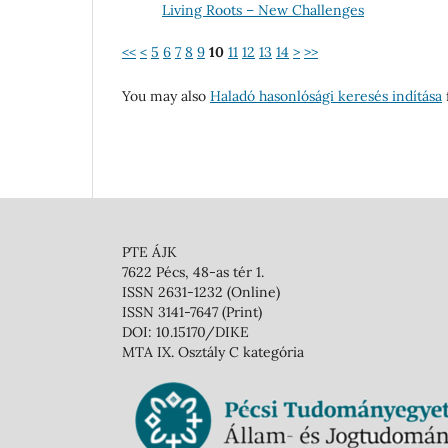
Living Roots – New Challenges
<<
<
5
6
7
8
9
10
11
12
13
14
>
>>
You may also
Haladó hasonlósági keresés indítása
f
PTE ÁJK
7622 Pécs, 48-as tér 1.
ISSN 2631-1232 (Online)
ISSN 3141-7647 (Print)
DOI: 10.15170/DIKE
MTA IX. Osztály C kategória