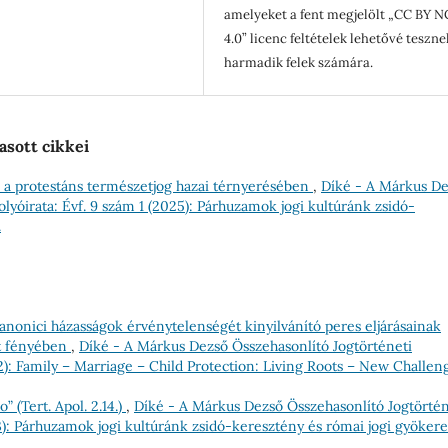
amelyeket a fent megjelölt „CC BY N
4.0” licenc feltételek lehetővé teszne
harmadik felek számára.
asott cikkei
 a protestáns természetjog hazai térnyerésében
,
Díké - A Márkus D
lyóirata: Évf. 9 szám 1 (2025): Párhuzamok jogi kultúránk zsidó-
.
Canonici házasságok érvénytelenségét kinyilvánító peres eljárásainak
at fényében
,
Díké - A Márkus Dezső Összehasonlító Jogtörténeti
22): Family – Marriage – Child Protection: Living Roots – New Challen
” (Tert. Apol. 2.14.)
,
Díké - A Márkus Dezső Összehasonlító Jogtörtén
23): Párhuzamok jogi kultúránk zsidó-keresztény és római jogi gyökere