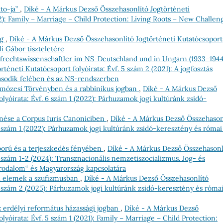
to-ja”
,
Díké - A Márkus Dezső Összehasonlító Jogtörténeti
22): Family – Marriage – Child Protection: Living Roots – New Challen
ig
,
Díké - A Márkus Dezső Összehasonlító Jogtörténeti Kutatócsoport
li Gábor tiszteletére
afrechtswissenschaftler im NS-Deutschland und in Ungarn (1933–194
éneti Kutatócsoport folyóirata: Évf. 5 szám 2 (2021): A jogfosztás
ásodik felében és az NS-rendszerben
a mózesi Törvényben és a rabbinikus jogban
,
Díké - A Márkus Dezső
lyóirata: Évf. 6 szám 1 (2022): Párhuzamok jogi kultúránk zsidó-
enése a Corpus Iuris Canoniciben
,
Díké - A Márkus Dezső Összehason
6 szám 1 (2022): Párhuzamok jogi kultúránk zsidó-keresztény és római 
ború és a terjeszkedés fényében
,
Díké - A Márkus Dezső Összehasonl
8 szám 1-2 (2024): Transznacionális nemzetiszocializmus. Jog- és
Birodalom“ és Magyarország kapcsolatára
ai elemek a szufizmusban
,
Díké - A Márkus Dezső Összehasonlító
 9 szám 2 (2025): Párhuzamok jogi kultúránk zsidó-keresztény és róma
z erdélyi református házassági jogban
,
Díké - A Márkus Dezső
lyóirata: Évf. 5 szám 1 (2021): Family – Marriage – Child Protection: