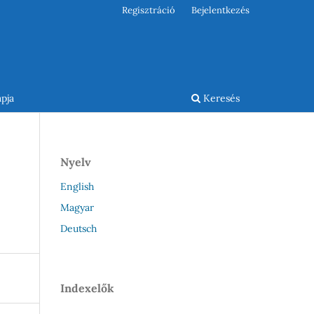
Regisztráció
Bejelentkezés
pja
Keresés
Nyelv
English
Magyar
Deutsch
Indexelők