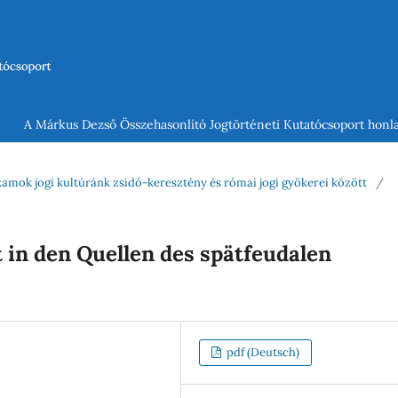
A Márkus Dezső Összehasonlító Jogtörténeti Kutatócsoport honla
uzamok jogi kultúránk zsidó-keresztény és római jogi gyökerei között
/
 in den Quellen des spätfeudalen
pdf (Deutsch)