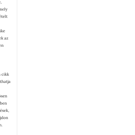
,
rmely
ételt
ike
lek az
en
 cikk
thatja
ösen
ében
tések,
ajdon
n.