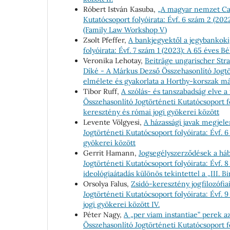
Róbert István Kasuba,
„A magyar nemzet Ca
Kutatócsoport folyóirata: Évf. 6 szám 2 (20
(Family Law Workshop V)
Zsolt Pfeffer,
A bankjegyektől a jegybankok
folyóirata: Évf. 7 szám 1 (2023): A 65 éves Bé
Veronika Lehotay,
Beiträge ungarischer Str
Díké - A Márkus Dezső Összehasonlító Jogtört
elmélete és gyakorlata a Horthy-korszak m
Tibor Ruff,
A szólás- és tanszabadság elve 
Összehasonlító Jogtörténeti Kutatócsoport fo
keresztény és római jogi gyökerei között
Levente Völgyesi,
A házassági javak megjel
Jogtörténeti Kutatócsoport folyóirata: Évf. 
gyökerei között
Gerrit Hamann,
Jogsegélyszerződések a há
Jogtörténeti Kutatócsoport folyóirata: Évf. 
ideológiaátadás különös tekintettel a „III. 
Orsolya Falus,
Zsidó-keresztény jogfilozófi
Jogtörténeti Kutatócsoport folyóirata: Évf.
jogi gyökerei között IV.
Péter Nagy,
A „per viam instantiae” perek a
Összehasonlító Jogtörténeti Kutatócsoport fo