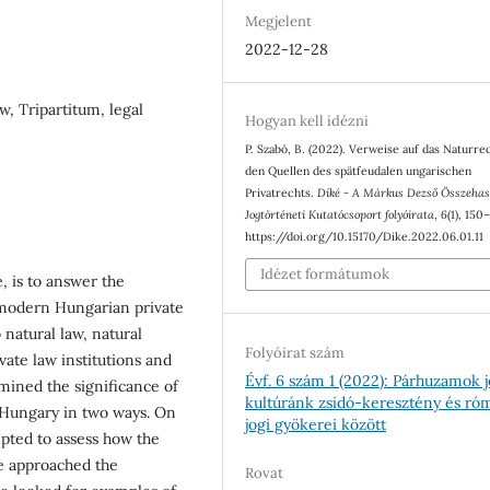
Megjelent
2022-12-28
aw, Tripartitum, legal
Hogyan kell idézni
P. Szabó, B. (2022). Verweise auf das Naturrec
den Quellen des spätfeudalen ungarischen
Privatrechts.
Díké - A Márkus Dezső Összehas
Jogtörténeti Kutatócsoport folyóirata
,
6
(1), 150
https://doi.org/10.15170/Dike.2022.06.01.11
Idézet formátumok
e, is to answer the
 modern Hungarian private
 natural law, natural
Folyóirat szám
vate law institutions and
Évf. 6 szám 1 (2022): Párhuzamok j
mined the significance of
kultúránk zsidó-keresztény és ró
 Hungary in two ways. On
jogi gyökerei között
pted to assess how the
re approached the
Rovat