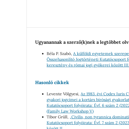
Ugyanannak a szerző(k)nek a legtöbbet olv
Béla P. Szabó,
A külföldi egyetemek szerepe
Összehasonlító Jogtörténeti Kutatócsoport fo
keresztény és római jogi gyökerei között III
Hasonló cikkek
Levente Völgyesi,
Az 1983. évi Codex Iuris 
gyakori jogcímei a kortárs bírósági gyakorl
Kutatócsoport folyóirata: Évf. 6 szám 2 (20
(Family Law Workshop V)
Tibor Grüll,
„Civilis, non tyrannica dominatio
Kutatócsoport folyóirata: Évf. 7 szám 2 (20
között II.