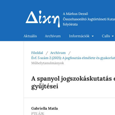
Aktuális
Archívum
Információk
Calls
Főoldal
/
Archívum
/
Évf. 5 szám 2 (2021): A jogfosztás elmélete és gyako
Műhelytanulmányok
A spanyol jogszokáskutatás 
gyűjtései
Gabriella Matla
PTE ÁJK