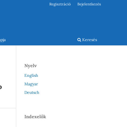
Regisztráció
Bejelentkezés
pja
Keresés
Nyelv
English
Magyar
o
Deutsch
Indexelők