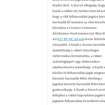
Kiadót illeti. A Szerző elfogadja, hogy
Kiadó a cikket oly módon teszi közzé
hogy a cikk felhasználási jogaira bá
harmadik fél számára az első közzét
követően a Creative Commons
Attribution-NonCommercial-SharAl
4.0 (
CC-BY-NC-SA 4.0
) licenc feltéte
irányadók. A Kiadó e licensz keretéb
átalakíthatja a cikket tetszőleges
elektronikus formátumba, a cikket
számítógéppel vagy elektronikus
adathordozóra másolhatja. A Kiadó a
közlési és felhasználási jogát megosz
bármely harmadik féllel, illetőleg e
jogokat bármely harmadik féllel köz
gyakorolhatja. A Kiadó a Szerző nev
felléphet a cikkel kapcsolatos jogsér
jogtalan felhasználás és szellemi tul