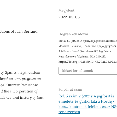
Megjelent
2022-05-06
ctions of Juan Serrano,
Hogyan kell idézni
Matla, G. (2022). A spanyol jogszokáskutatás e
időszaka: Serrano, Unamuno Espejo gyűjtései
A Márkus Dezső Összehasonlító Jogtörténeti
Kutatócsoport folyóirata
,
5
(2), 211–217.
https://doi.org/10.15170/DIKE.2021.05.02.13
Idézet formátumok
d of Spanish legal custom
s legal custom program on
gal interest, but whose
Folyóirat szám
ed the incorporation of
Évf. 5 szám 2 (2021): A jogfosztás
udence and history of law.
elmélete és gyakorlata a Horthy-
korszak második felében és az NS
rendszerben