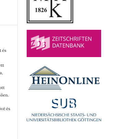
t és
ett
a,
ott
lően.
ővé és