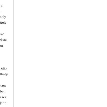
 a
,
rmely
ételt
ike
lek az
en
 cikk
thatja
ösen
ében
tések,
ajdon