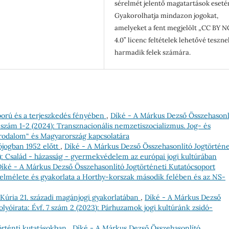
sérelmét jelentő magatartások eseté
Gyakorolhatja mindazon jogokat,
amelyeket a fent megjelölt „CC BY N
4.0” licenc feltételek lehetővé teszne
harmadik felek számára.
ború és a terjeszkedés fényében
,
Díké - A Márkus Dezső Összehasonl
8 szám 1-2 (2024): Transznacionális nemzetiszocializmus. Jog- és
Birodalom“ és Magyarország kapcsolatára
ójogban 1952 előtt
,
Díké - A Márkus Dezső Összehasonlító Jogtörténe
19): Család - házasság - gyermekvédelem az európai jogi kultúrában
íké - A Márkus Dezső Összehasonlító Jogtörténeti Kutatócsoport
ás elmélete és gyakorlata a Horthy-korszak második felében és az NS-
 Kúria 21. századi magánjogi gyakorlatában
,
Díké - A Márkus Dezső
lyóirata: Évf. 7 szám 2 (2023): Párhuzamok jogi kultúránk zsidó-
történti kutatásokban
,
Díké - A Márkus Dezső Összehasonlító