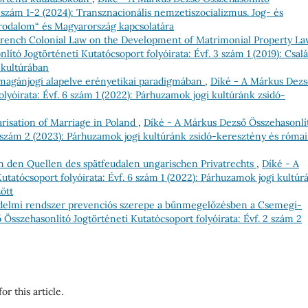
8 szám 1-2 (2024): Transznacionális nemzetiszocializmus. Jog- és
Birodalom“ és Magyarország kapcsolatára
French Colonial Law on the Development of Matrimonial Property La
ító Jogtörténeti Kutatócsoport folyóirata: Évf. 3 szám 1 (2019): Csalá
 kultúrában
 magánjogi alapelve erényetikai paradigmában
,
Díké - A Márkus Dezs
lyóirata: Évf. 6 szám 1 (2022): Párhuzamok jogi kultúránk zsidó-
risation of Marriage in Poland
,
Díké - A Márkus Dezső Összehasonlí
7 szám 2 (2023): Párhuzamok jogi kultúránk zsidó-keresztény és római
in den Quellen des spätfeudalen ungarischen Privatrechts
,
Díké - A
tatócsoport folyóirata: Évf. 6 szám 1 (2022): Párhuzamok jogi kultúr
ött
elmi rendszer prevenciós szerepe a bűnmegelőzésben a Csemegi-
Összehasonlító Jogtörténeti Kutatócsoport folyóirata: Évf. 2 szám 2
or this article.