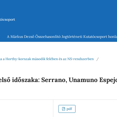
A Márkus Dezső Összehasonlító Jogtörténeti Kutatócsoport honla
rlata a Horthy-korszak második felében és az NS-rendszerben
/
első időszaka: Serrano, Unamuno Espej
pdf