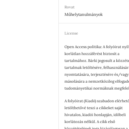
Rovat
Műhelytanulmányok
License
Open Access politika: A folyóirat nyíl
korlátlan hozzáférést biztosít a
tartalmához. Bárki jogosult a közzét
tartalmak letöltésére, felhasználásár
nyomtatására, terjesztésére és/vagy
másolására a nemzetközileg elfogad
tudományetikai normáknak megfele
A folyóirat (Kiadó) szabadon elérhet
letölthetővé teszi a cikkeket saját
hivatalos, kiadói honlapján, időbeli
korlátozás nélkül. A cikk első
közzétételének joga kizárólagosan a