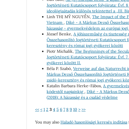
Jogtörténeti Kutatócsoport folyóirata: Évf. 
ideológiaátadás különös tekintettel a „III. 
Linh THỊ MỸ NGUYỄN,
The Impact of the 
Vietnam
,
Díké - A Márkus Dezső Összehasonl
házasság - gyermekvédelem az európai jogi
József Benke,
A jóhiszeműség és tisztesség
Összehasonlító Jogtörténeti Kutatócsoport fo
keresztény és római jogi gyökerei között
Piotr Michalik,
The Beginnings of the Secula
Jogtörténeti Kutatócsoport folyóirata: Évf. 
gyökerei között II.
Béla P. Szabó,
Verweise auf das Naturrecht 
Márkus Dezső Összehasonlító Jogtörténeti Ku
zsidó-keresztény és római jogi gyökerei köz
Katalin Barbara Herke-Fábos,
A gyermekvéd
kódextől napjainkig
,
Díké - A Márkus Dezső 
(2018): A házasság és a család védelme
<<
<
1
2
3
4
5
6
7
8
9
10
>
>>
You may also
Haladó hasonlósági keresés indítása
f