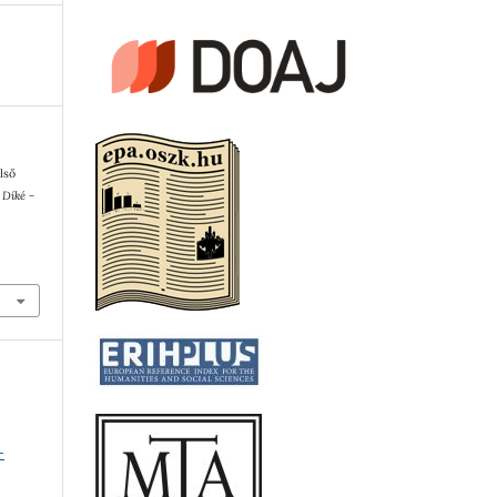
lső
.
Díké -
-