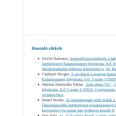
Hasonló cikkek
Gerrit Hamann,
Jogsegélyszerződések a há
Jogtörténeti Kutatócsoport folyóirata: Évf. 
ideológiaátadás különös tekintettel a „III. 
Csabáné Herger,
A mediáció a magyar bont
Kutatócsoport folyóirata: Évf. 3 szám 1 (20
Patrícia Dominika Niklai,
„Száz plusz Tíz”.
,
D
folyóirata: Évf. 5 szám 2 (2021): A jogfoszt
rendszerben
József Benke,
Az igazságosság mint indok a
Összehasonlító Jogtörténeti Kutatócsoport fo
keresztény és római jogi gyökerei között II.
Dan Sato,
Az „Új Európai Rend“ a japán jog