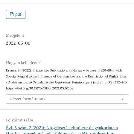
pdf
Megjelent
2022-05-06
Hogyan kell idézni
Krausz, B. (2022). Private Law Publications in Hungary between 1920–1944 with
Special Regard to the Influence of German Law and the Restriction of Rights.
Díké
- A Márkus Dezső Összehasonlító Jogtörténeti Kutatócsoport folyóirata
,
5
(2), 132–140.
https://doi.org/10.15170/DIKE.2021.05.02.08
Idézet formátumok
Folyóirat szám
Évf. 5 szám 2 (2021): A jogfosztás elmélete és gyakorlata a
Horthy-korszak második felében és az NS-rendszerben