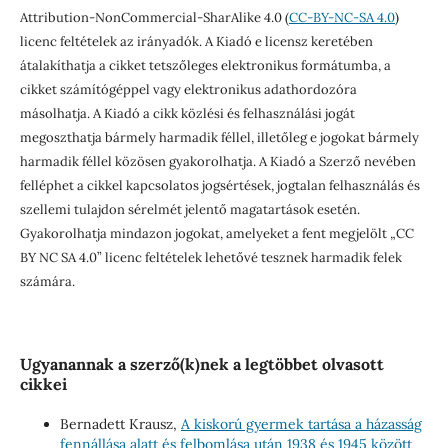
Attribution-NonCommercial-SharAlike 4.0 (
CC-BY-NC-SA 4.0
)
licenc feltételek az irányadók. A Kiadó e licensz keretében
átalakíthatja a cikket tetszőleges elektronikus formátumba, a
cikket számítógéppel vagy elektronikus adathordozóra
másolhatja. A Kiadó a cikk közlési és felhasználási jogát
megoszthatja bármely harmadik féllel, illetőleg e jogokat bármely
harmadik féllel közösen gyakorolhatja. A Kiadó a Szerző nevében
felléphet a cikkel kapcsolatos jogsértések, jogtalan felhasználás és
szellemi tulajdon sérelmét jelentő magatartások esetén.
Gyakorolhatja mindazon jogokat, amelyeket a fent megjelölt „CC
BY NC SA 4.0” licenc feltételek lehetővé tesznek harmadik felek
számára.
Ugyanannak a szerző(k)nek a legtöbbet olvasott
cikkei
Bernadett Krausz,
A kiskorú gyermek tartása a házasság
fennállása alatt és felbomlása után 1938 és 1945 között