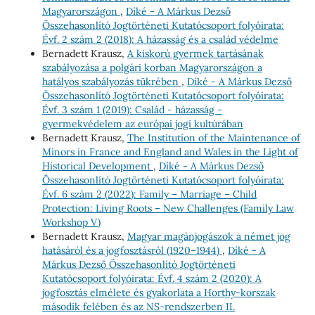
Magyarországon
,
Díké - A Márkus Dezső
Összehasonlító Jogtörténeti Kutatócsoport folyóirata:
Évf. 2 szám 2 (2018): A házasság és a család védelme
Bernadett Krausz,
A kiskorú gyermek tartásának
szabályozása a polgári korban Magyarországon a
hatályos szabályozás tükrében
,
Díké - A Márkus Dezső
Összehasonlító Jogtörténeti Kutatócsoport folyóirata:
Évf. 3 szám 1 (2019): Család - házasság -
gyermekvédelem az európai jogi kultúrában
Bernadett Krausz,
The Institution of the Maintenance of
Minors in France and England and Wales in the Light of
Historical Development
,
Díké - A Márkus Dezső
Összehasonlító Jogtörténeti Kutatócsoport folyóirata:
Évf. 6 szám 2 (2022): Family – Marriage – Child
Protection: Living Roots – New Challenges (Family Law
Workshop V)
Bernadett Krausz,
Magyar magánjogászok a német jog
hatásáról és a jogfosztásról (1920–1944)
,
Díké - A
Márkus Dezső Összehasonlító Jogtörténeti
Kutatócsoport folyóirata: Évf. 4 szám 2 (2020): A
jogfosztás elmélete és gyakorlata a Horthy-korszak
második felében és az NS-rendszerben II.