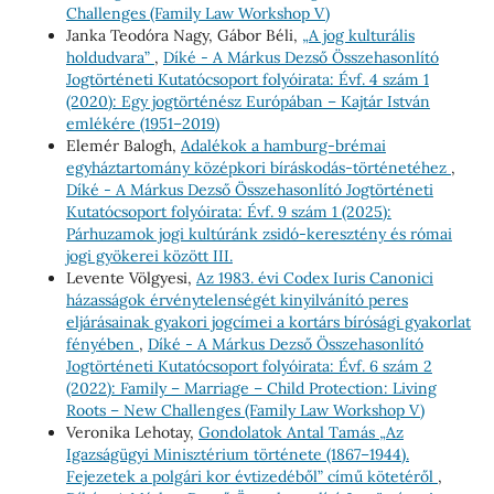
Challenges (Family Law Workshop V)
Janka Teodóra Nagy, Gábor Béli,
„A jog kulturális
holdudvara”
,
Díké - A Márkus Dezső Összehasonlító
Jogtörténeti Kutatócsoport folyóirata: Évf. 4 szám 1
(2020): Egy jogtörténész Európában – Kajtár István
emlékére (1951–2019)
Elemér Balogh,
Adalékok a hamburg-brémai
egyháztartomány középkori bíráskodás-történetéhez
,
Díké - A Márkus Dezső Összehasonlító Jogtörténeti
Kutatócsoport folyóirata: Évf. 9 szám 1 (2025):
Párhuzamok jogi kultúránk zsidó-keresztény és római
jogi gyökerei között III.
Levente Völgyesi,
Az 1983. évi Codex Iuris Canonici
házasságok érvénytelenségét kinyilvánító peres
eljárásainak gyakori jogcímei a kortárs bírósági gyakorlat
fényében
,
Díké - A Márkus Dezső Összehasonlító
Jogtörténeti Kutatócsoport folyóirata: Évf. 6 szám 2
(2022): Family – Marriage – Child Protection: Living
Roots – New Challenges (Family Law Workshop V)
Veronika Lehotay,
Gondolatok Antal Tamás „Az
Igazságügyi Minisztérium története (1867–1944).
Fejezetek a polgári kor évtizedéből” című kötetéről
,