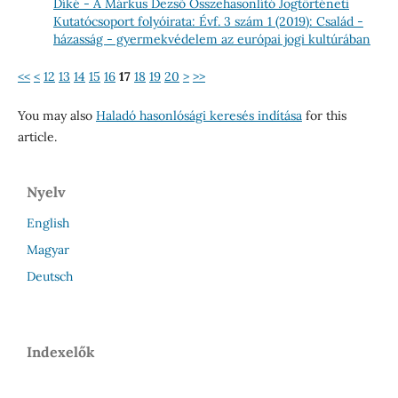
Díké - A Márkus Dezső Összehasonlító Jogtörténeti
Kutatócsoport folyóirata: Évf. 3 szám 1 (2019): Család -
házasság - gyermekvédelem az európai jogi kultúrában
<<
<
12
13
14
15
16
17
18
19
20
>
>>
You may also
Haladó hasonlósági keresés indítása
for this
article.
Nyelv
English
Magyar
Deutsch
Indexelők