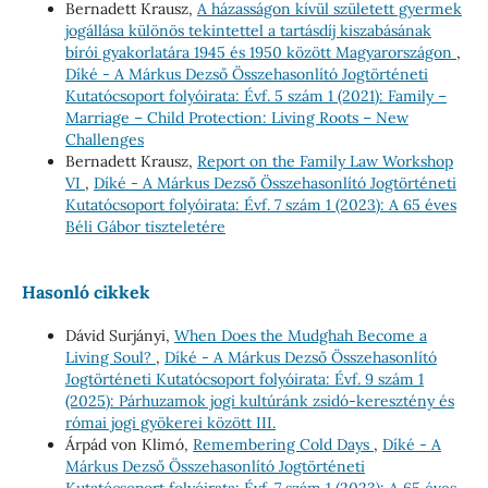
Bernadett Krausz,
A házasságon kívül született gyermek
jogállása különös tekintettel a tartásdíj kiszabásának
bírói gyakorlatára 1945 és 1950 között Magyarországon
,
Díké - A Márkus Dezső Összehasonlító Jogtörténeti
Kutatócsoport folyóirata: Évf. 5 szám 1 (2021): Family –
Marriage – Child Protection: Living Roots – New
Challenges
Bernadett Krausz,
Report on the Family Law Workshop
VI
,
Díké - A Márkus Dezső Összehasonlító Jogtörténeti
Kutatócsoport folyóirata: Évf. 7 szám 1 (2023): A 65 éves
Béli Gábor tiszteletére
Hasonló cikkek
Dávid Surjányi,
When Does the Muḍghah Become a
Living Soul?
,
Díké - A Márkus Dezső Összehasonlító
Jogtörténeti Kutatócsoport folyóirata: Évf. 9 szám 1
(2025): Párhuzamok jogi kultúránk zsidó-keresztény és
római jogi gyökerei között III.
Árpád von Klimó,
Remembering Cold Days
,
Díké - A
Márkus Dezső Összehasonlító Jogtörténeti
Kutatócsoport folyóirata: Évf. 7 szám 1 (2023): A 65 éves