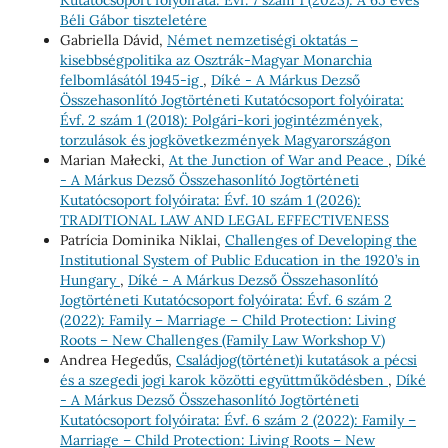
Béli Gábor tiszteletére
Gabriella Dávid,
Német nemzetiségi oktatás –
kisebbségpolitika az Osztrák-Magyar Monarchia
felbomlásától 1945-ig
,
Díké - A Márkus Dezső
Összehasonlító Jogtörténeti Kutatócsoport folyóirata:
Évf. 2 szám 1 (2018): Polgári-kori jogintézmények,
torzulások és jogkövetkezmények Magyarországon
Marian Małecki,
At the Junction of War and Peace
,
Díké
- A Márkus Dezső Összehasonlító Jogtörténeti
Kutatócsoport folyóirata: Évf. 10 szám 1 (2026):
TRADITIONAL LAW AND LEGAL EFFECTIVENESS
Patrícia Dominika Niklai,
Challenges of Developing the
Institutional System of Public Education in the 1920’s in
Hungary
,
Díké - A Márkus Dezső Összehasonlító
Jogtörténeti Kutatócsoport folyóirata: Évf. 6 szám 2
(2022): Family – Marriage – Child Protection: Living
Roots – New Challenges (Family Law Workshop V)
Andrea Hegedűs,
Családjog(történet)i kutatások a pécsi
és a szegedi jogi karok közötti együttműködésben
,
Díké
- A Márkus Dezső Összehasonlító Jogtörténeti
Kutatócsoport folyóirata: Évf. 6 szám 2 (2022): Family –
Marriage – Child Protection: Living Roots – New