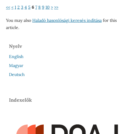
<<
<
1
2
3
4
5
6
7
8
9
10
>
>>
You may also
Haladó hasonlósági keresés indítása
for this
article.
Nyelv
English
Magyar
Deutsch
Indexelők