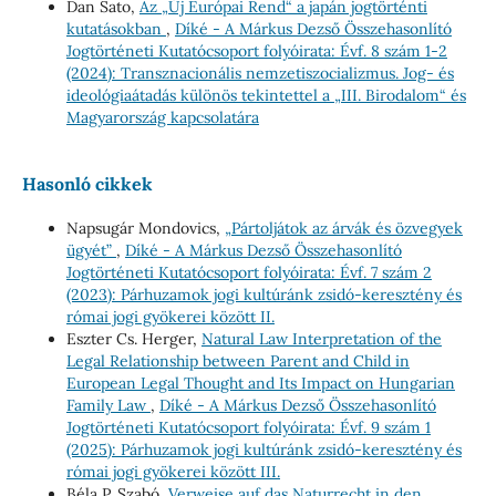
Dan Sato,
Az „Új Európai Rend“ a japán jogtörténti
kutatásokban
,
Díké - A Márkus Dezső Összehasonlító
Jogtörténeti Kutatócsoport folyóirata: Évf. 8 szám 1-2
(2024): Transznacionális nemzetiszocializmus. Jog- és
ideológiaátadás különös tekintettel a „III. Birodalom“ és
Magyarország kapcsolatára
Hasonló cikkek
Napsugár Mondovics,
„Pártoljátok az árvák és özvegyek
ügyét”
,
Díké - A Márkus Dezső Összehasonlító
Jogtörténeti Kutatócsoport folyóirata: Évf. 7 szám 2
(2023): Párhuzamok jogi kultúránk zsidó-keresztény és
római jogi gyökerei között II.
Eszter Cs. Herger,
Natural Law Interpretation of the
Legal Relationship between Parent and Child in
European Legal Thought and Its Impact on Hungarian
Family Law
,
Díké - A Márkus Dezső Összehasonlító
Jogtörténeti Kutatócsoport folyóirata: Évf. 9 szám 1
(2025): Párhuzamok jogi kultúránk zsidó-keresztény és
római jogi gyökerei között III.
Béla P. Szabó,
Verweise auf das Naturrecht in den