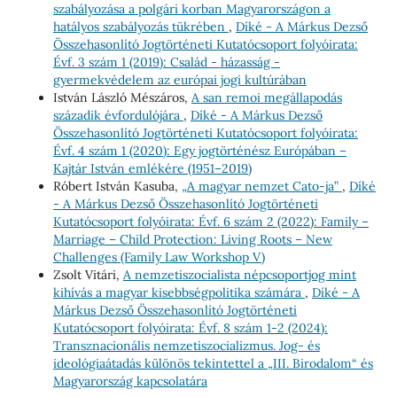
szabályozása a polgári korban Magyarországon a
hatályos szabályozás tükrében
,
Díké - A Márkus Dezső
Összehasonlító Jogtörténeti Kutatócsoport folyóirata:
Évf. 3 szám 1 (2019): Család - házasság -
gyermekvédelem az európai jogi kultúrában
István László Mészáros,
A san remoi megállapodás
századik évfordulójára
,
Díké - A Márkus Dezső
Összehasonlító Jogtörténeti Kutatócsoport folyóirata:
Évf. 4 szám 1 (2020): Egy jogtörténész Európában –
Kajtár István emlékére (1951–2019)
Róbert István Kasuba,
„A magyar nemzet Cato-ja”
,
Díké
- A Márkus Dezső Összehasonlító Jogtörténeti
Kutatócsoport folyóirata: Évf. 6 szám 2 (2022): Family –
Marriage – Child Protection: Living Roots – New
Challenges (Family Law Workshop V)
Zsolt Vitári,
A nemzetiszocialista népcsoportjog mint
kihívás a magyar kisebbségpolitika számára
,
Díké - A
Márkus Dezső Összehasonlító Jogtörténeti
Kutatócsoport folyóirata: Évf. 8 szám 1-2 (2024):
Transznacionális nemzetiszocializmus. Jog- és
ideológiaátadás különös tekintettel a „III. Birodalom“ és
Magyarország kapcsolatára