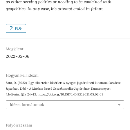
as either serving politics or needing to be combined with
geopolitics. In any case, his attempt ended in failure.
PDF
Megjelent
2022-05-06
Hogyan kell idézni
Sato, D. (2022). Egy sikertelen kísérlet: A nyugati jogtörténeti kutatások kezdete
Japánban.
Díké - A Márkus Dezső Összehasonlító Jogtörténeti Kutatócsoport
folyóirata
,
5
(2), 24–43. https://doi.org/10.15170/DIKE.2021.05.02.03
Idézet formátumok
Folyóirat szám