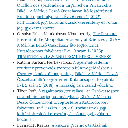
Quellen des spätfeudalen ungarischen Privatrechts
,
Díké - A Márkus Dezső Összehasonlító Jogtörténeti
Kutatócsoport folyóirata: Évf. 6 szám 1 (2022):
Párhuzamok jogi kultúránk zsidó-keresztény és római
jogi gyökerei között
Orsolya Falus, Munkhbayar Khatanzorig,
The Past and
Present of the Mongolian Academy of Sciences
,
Díké -
A Márkus Dezső Összehasonlító Jogtörténeti
Kutatócsoport folyóirata: Évf. 10 szám 1 (2026):
TRADITIONAL LAW AND LEGAL EFFECTIVENESS
Katalin Barbara Herke-Fábos,
A gyermekvédelmi
rendszer prevenciós szerepe a bűnmegelőzésben a
Csemegi-kódextől napjainkig
,
Díké - A Márkus Dezső
Összehasonlító Jogtörténeti Kutatócsoport folyóirata:
Évf. 2 szám 2 (2018): A házasság és a család védelme
Tibor Ruff,
A rágalmazás „tényállása” az Ószövetségben
és a rabbinikus jogtudományban
,
Díké - A Márkus
Dezső Összehasonlító Jogtörténeti Kutatócsoport
folyóirata: Évf. 7 szám 2 (2023): Párhuzamok jogi
kultúránk zsidó-keresztény és római jogi gyökerei
között II.
Bernadett Krausz,
A kiskorú gyermek tartásának