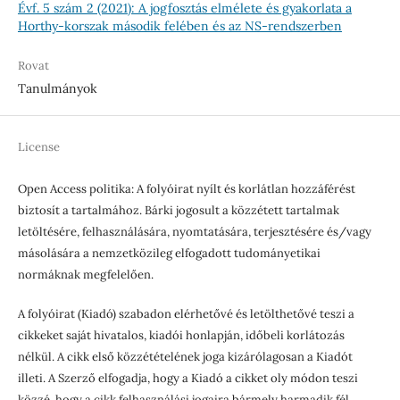
Évf. 5 szám 2 (2021): A jogfosztás elmélete és gyakorlata a
Horthy-korszak második felében és az NS-rendszerben
Rovat
Tanulmányok
License
Open Access politika: A folyóirat nyílt és korlátlan hozzáférést
biztosít a tartalmához. Bárki jogosult a közzétett tartalmak
letöltésére, felhasználására, nyomtatására, terjesztésére és/vagy
másolására a nemzetközileg elfogadott tudományetikai
normáknak megfelelően.
A folyóirat (Kiadó) szabadon elérhetővé és letölthetővé teszi a
cikkeket saját hivatalos, kiadói honlapján, időbeli korlátozás
nélkül. A cikk első közzétételének joga kizárólagosan a Kiadót
illeti. A Szerző elfogadja, hogy a Kiadó a cikket oly módon teszi
közzé, hogy a cikk felhasználási jogaira bármely harmadik fél