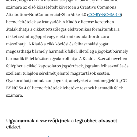
számára az első közzétételt követően a Creative Commons
Attribution-NonCommercial-SharAlike 4.0 (
CC-BY-NC-SA 4.0
)
licenc feltételek az irányadók. A Kiadó e licensz keretében
átalakíthatja a cikket tetszőleges elektronikus formátumba, a
cikket számítógéppel vagy elektronikus adathordozóra
másolhatja. A Kiadó a cikk közlési és felhasználási jogát
megoszthatja bármely harmadik féllel, illetőleg e jogokat bármely
harmadik féllel közösen gyakorolhatja. A Kiadó a Szerző nevében
felléphet a cikkel kapcsolatos jogsértések, jogtalan felhasználás és
szellemi tulajdon sérelmét jelentő magatartások esetén.
Gyakorolhatja mindazon jogokat, amelyeket a fent megjelölt „CC
BY NC SA 4.0” licenc feltételek lehetővé tesznek harmadik felek
számára.
Ugyanannak a szerző(k)nek a legtöbbet olvasott
cikkei