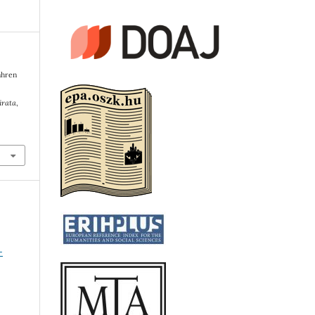
ahren
irata
,
1
-