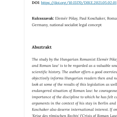
DOI:
https://doi.org/10.15170/DIKE.2021.05.02.01
Kulcsszavak:
Elemér Pólay, Paul Koschaker, Roma
Germany, national socialist legal concept
Absztrakt
The study by the Hungarian Romanist Elemér Pólay
and Roman law’ is to be regarded as a valuable so
scientific history. The author offers a good overvie
objectively informs Hungarian readers then and now
look at some of the results of this legislation as we
endangered situation of Roman law: he courageousl
importance of the discipline to which he has felt ca
arguments in the context of his stay in Berlin and
Koschaker also deserve international interest. If 
‘
Krise des römischen Rechts‘
(‘
Crisis of Roman Law’