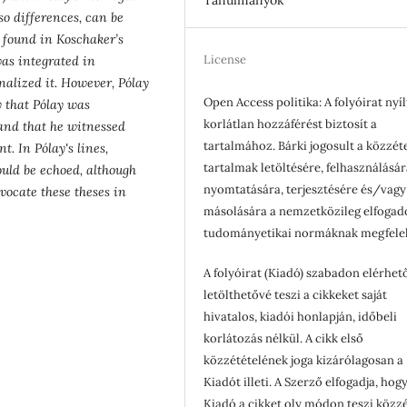
so differences, can be
 found in Koschaker’s
License
was integrated in
nalized it. However, Pólay
Open Access politika: A folyóirat nyíl
ly that Pólay was
korlátlan hozzáférést biztosít a
and that he witnessed
tartalmához. Bárki jogosult a közzét
. In Pólay's lines,
tartalmak letöltésére, felhasználásár
ould be echoed, although
nyomtatására, terjesztésére és/vagy
dvocate these theses in
másolására a nemzetközileg elfogad
tudományetikai normáknak megfele
A folyóirat (Kiadó) szabadon elérhet
letölthetővé teszi a cikkeket saját
hivatalos, kiadói honlapján, időbeli
korlátozás nélkül. A cikk első
közzétételének joga kizárólagosan a
Kiadót illeti. A Szerző elfogadja, hogy
Kiadó a cikket oly módon teszi közzé