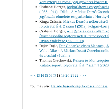
keresztény és római jogi gyökerei között II.
Csabáné Herger,
Jogkorlátozás és jogfosztá
(1938–1944)
,
Díké - A Márkus Dezső Összehas
jogfosztás elmélete és gyakorlata a Horthy
Kinga Császár,
Márkus Dezső a nőkérdésrő
folyóirata: Évf. 2 szám 1 (2018): Polgári-
Csabáné Herger,
Az egyházak és az állam k
Összehasonlító Jogtörténeti Kutatócsoport fo
István emlékére (1951–2019)
Dejan Dujic,
Der Gedanke eines Mannes, „M
Welt
,
Díké - A Márkus Dezső Összehasonlító 
és a család védelme
Thomas Olechowski,
Kelsen és Montesquie
Kutatócsoport folyóirata: Évf. 7 szám 1 (2023
<<
<
13
14
15
16
17
18
19
20
21
22
>
>>
You may also
Haladó hasonlósági keresés indítása
f