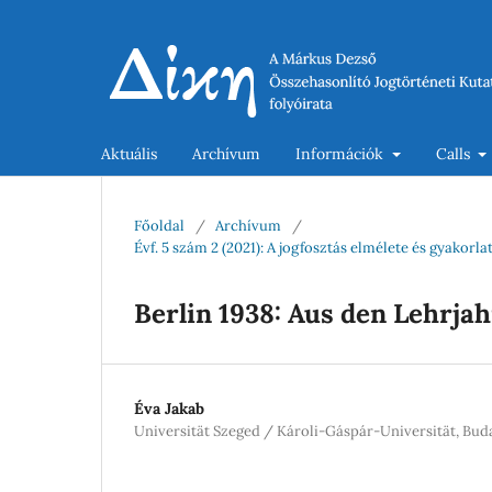
Aktuális
Archívum
Információk
Calls
Főoldal
/
Archívum
/
Évf. 5 szám 2 (2021): A jogfosztás elmélete és gyako
Berlin 1938: Aus den Lehrja
Éva Jakab
Universität Szeged / Károli-Gáspár-Universität, Bud