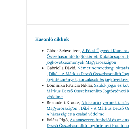
Hasonló cikkek
Gábor Schweitzer,
A Pécsi Ügyvédi Kamara 
Összehasonlító Jogtörténeti Kutatócsoport fo
jogkövetkezmények Magyarországon
Gabriella Dávid,
Német nemzetiségi oktatás 
,
Díké - A Márkus Dezső Összehasonlító Jogtör
jogintézmények, torzulások és jogkövetk
Dominika Patrícia Niklai,
Szülők jogai és kö
Márkus Dezső Összehasonlító Jogtörténeti Kut
védelme
Bernadett Krausz,
A kiskorú gyermek tartása
Magyarországon
,
Díké - A Márkus Dezső Öss
A házasság és a család védelme
Balázs Rigó,
Az apaszerep funkciói és az e
Dezső Összehasonlító Jogtörténeti Kutatócso