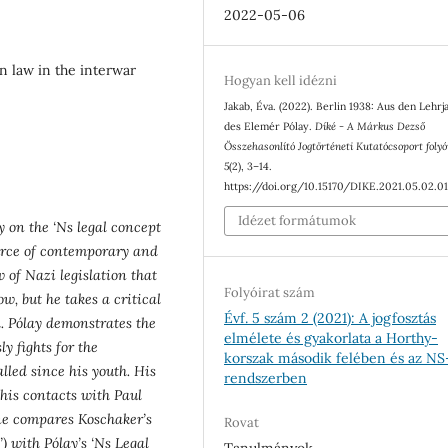
2022-05-06
n law in the interwar
Hogyan kell idézni
Jakab, Éva. (2022). Berlin 1938: Aus den Lehrj
des Elemér Pólay.
Díké - A Márkus Dezső
Összehasonlító Jogtörténeti Kutatócsoport folyó
5
(2), 3–14.
https://doi.org/10.15170/DIKE.2021.05.02.0
Idézet formátumok
 on the ‘Ns legal concept
urce of contemporary and
w of Nazi legislation that
Folyóirat szám
, but he takes a critical
Évf. 5 szám 2 (2021): A jogfosztás
ll. Pólay demonstrates the
elmélete és gyakorlata a Horthy-
y fights for the
korszak második felében és az NS
lled since his youth. His
rendszerben
 his contacts with Paul
one compares Koschaker’s
Rovat
) with Pólay’s ‘Ns Legal
Tanulmányok