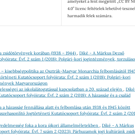
amelyeket a fent megjelölt „CC BY N
4.0” licenc feltételek lehetővé teszne
harmadik felek számára.
a zsidótörvények korában (1938 – 1944)
,
Díké - A Márkus Dezső
lyóirata: Évf. 2 szám 1 (2018): Polgári-kori jogintézmények, torzulás
– kisebbségpolitika az Osztrák-Magyar Monarchia felbomlásától 194
téneti Kutatócsoport folyóirata: Évf. 2 szám 1 (2018): Polgári-kori
ezmények Magyarországon
telességei az iskolalátogatással kapcsolatban a 20. század elején
,
Díké
atócsoport folyóirata: Évf. 2 szám 2 (2018): A házasság és a család
 a házasság fennállása alatt és felbomlása után 1938 és 1945 között
zehasonlító Jogtörténeti Kutatócsoport folyóirata: Évf. 2 szám 2 (201
ngedelmesség foka a kora újkori államelméletekben
,
Díké - A Márkus
port folyóirata: Évf. 7 szám 2 (2023): Párhuzamok jogi kultúránk zsid