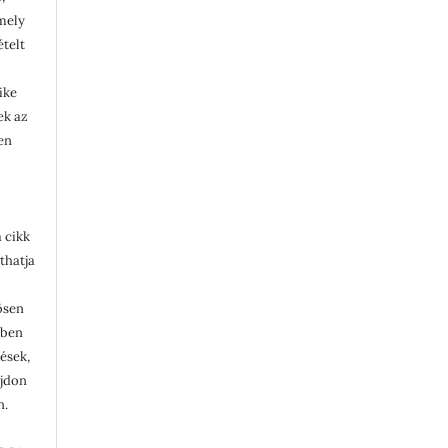
rmely
ételt
ike
lek az
en
 cikk
thatja
ösen
ében
tések,
ajdon
n.