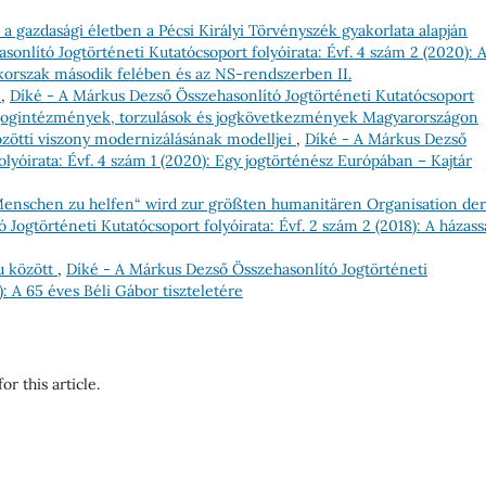
s a gazdasági életben a Pécsi Királyi Törvényszék gyakorlata alapján
onlító Jogtörténeti Kutatócsoport folyóirata: Évf. 4 szám 2 (2020): 
-korszak második felében és az NS-rendszerben II.
l
,
Díké - A Márkus Dezső Összehasonlító Jogtörténeti Kutatócsoport
kori jogintézmények, torzulások és jogkövetkezmények Magyarországon
özötti viszony modernizálásának modelljei
,
Díké - A Márkus Dezső
lyóirata: Évf. 4 szám 1 (2020): Egy jogtörténész Európában – Kajtár
enschen zu helfen“ wird zur größten humanitären Organisation der
Jogtörténeti Kutatócsoport folyóirata: Évf. 2 szám 2 (2018): A házass
u között
,
Díké - A Márkus Dezső Összehasonlító Jogtörténeti
): A 65 éves Béli Gábor tiszteletére
or this article.