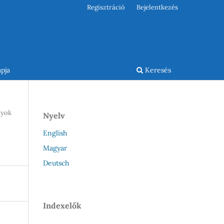
Regisztráció
Bejelentkezés
pja
Keresés
nyok
Nyelv
English
Magyar
Deutsch
Indexelők