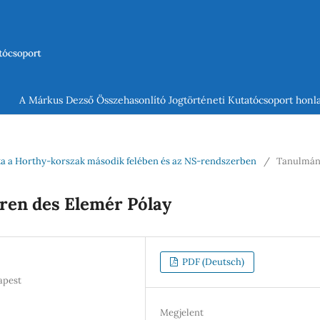
A Márkus Dezső Összehasonlító Jogtörténeti Kutatócsoport honla
rlata a Horthy-korszak második felében és az NS-rendszerben
/
Tanulmá
hren des Elemér Pólay
PDF (Deutsch)
apest
Megjelent