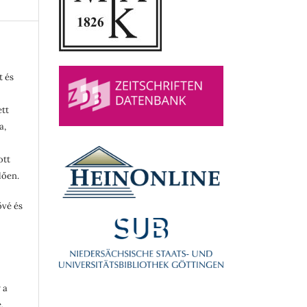
t és
ett
a,
ott
lően.
ővé és
 a
,