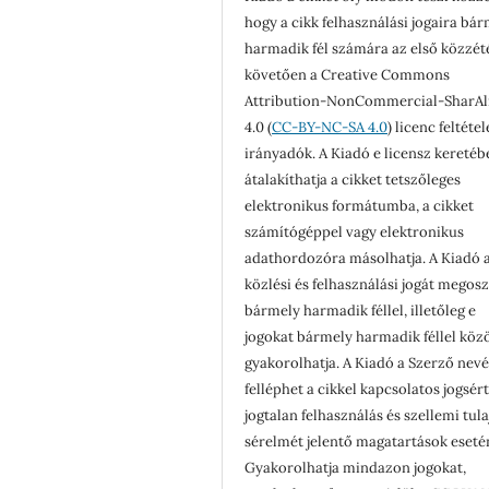
hogy a cikk felhasználási jogaira bá
harmadik fél számára az első közzét
követően a Creative Commons
Attribution-NonCommercial-SharAl
4.0 (
CC-BY-NC-SA 4.0
) licenc feltéte
irányadók. A Kiadó e licensz keretéb
átalakíthatja a cikket tetszőleges
elektronikus formátumba, a cikket
számítógéppel vagy elektronikus
adathordozóra másolhatja. A Kiadó a
közlési és felhasználási jogát megosz
bármely harmadik féllel, illetőleg e
jogokat bármely harmadik féllel köz
gyakorolhatja. A Kiadó a Szerző nev
felléphet a cikkel kapcsolatos jogsér
jogtalan felhasználás és szellemi tul
sérelmét jelentő magatartások eseté
Gyakorolhatja mindazon jogokat,