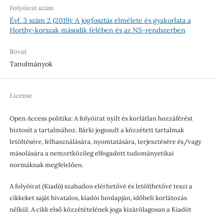
Folyóirat szám
Évf. 3 szám 2 (2019): A jogfosztás elmélete és gyakorlata a
Horthy-korszak második felében és az NS-rendszerben
Rovat
Tanulmányok
License
Open Access politika: A folyóirat nyílt és korlátlan hozzáférést
biztosít a tartalmához. Bárki jogosult a közzétett tartalmak
letöltésére, felhasználására, nyomtatására, terjesztésére és/vagy
másolására a nemzetközileg elfogadott tudományetikai
normáknak megfelelően.
A folyóirat (Kiadó) szabadon elérhetővé és letölthetővé teszi a
cikkeket saját hivatalos, kiadói honlapján, időbeli korlátozás
nélkül. A cikk első közzétételének joga kizárólagosan a Kiadót