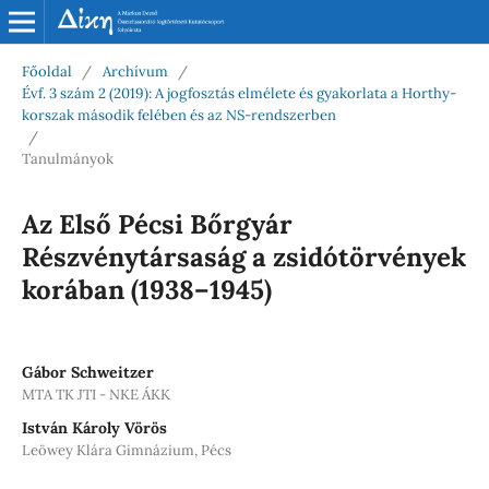
Főoldal
/
Archívum
/
Évf. 3 szám 2 (2019): A jogfosztás elmélete és gyakorlata a Horthy-
korszak második felében és az NS-rendszerben
/
Tanulmányok
Az Első Pécsi Bőrgyár
Részvénytársaság a zsidótörvények
korában (1938–1945)
Gábor Schweitzer
MTA TK JTI - NKE ÁKK
István Károly Vörös
Leöwey Klára Gimnázium, Pécs