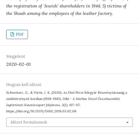
the registration of ‘Jewish’ shareholders in 1944; 5) victims of
the Shoah among the employees of the leather factory.
PDF
Megjelent
2020-02-01
Hogyan kell idézni
Schweitzer, G., & Vörös, I. K. (2020). Az Első Pécsi Bőrgyár Részvénytársaság a
zsidótörvények korában (1938–1945).
Díké - A Márkus Dezső Összehasonlító
Jogtörténeti Kutatócsoport folyóirata
,
3
(2), 107–117.
https://doi.org/10.15170/DIKE.2019.03.02.08
Idézet formátumok