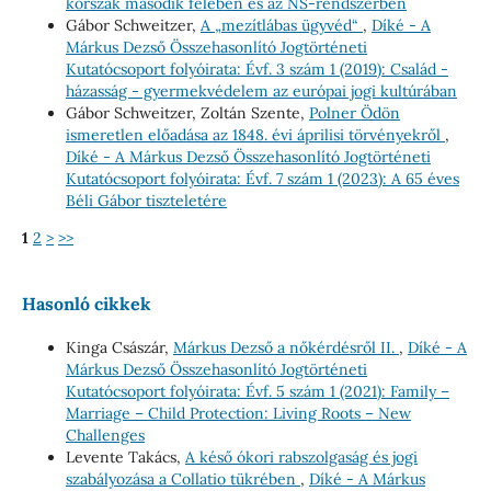
korszak második felében és az NS-rendszerben
Gábor Schweitzer,
A „mezítlábas ügyvéd“
,
Díké - A
Márkus Dezső Összehasonlító Jogtörténeti
Kutatócsoport folyóirata: Évf. 3 szám 1 (2019): Család -
házasság - gyermekvédelem az európai jogi kultúrában
Gábor Schweitzer, Zoltán Szente,
Polner Ödön
ismeretlen előadása az 1848. évi áprilisi törvényekről
,
Díké - A Márkus Dezső Összehasonlító Jogtörténeti
Kutatócsoport folyóirata: Évf. 7 szám 1 (2023): A 65 éves
Béli Gábor tiszteletére
1
2
>
>>
Hasonló cikkek
Kinga Császár,
Márkus Dezső a nőkérdésről II.
,
Díké - A
Márkus Dezső Összehasonlító Jogtörténeti
Kutatócsoport folyóirata: Évf. 5 szám 1 (2021): Family –
Marriage – Child Protection: Living Roots – New
Challenges
Levente Takács,
A késő ókori rabszolgaság és jogi
szabályozása a Collatio tükrében
,
Díké - A Márkus