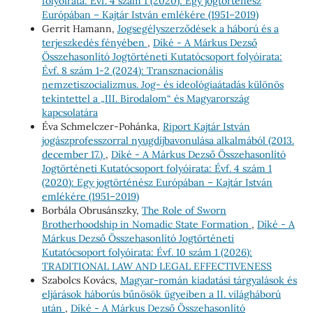
folyóirata: Évf. 4 szám 1 (2020): Egy jogtörténész
Európában – Kajtár István emlékére (1951–2019)
Gerrit Hamann,
Jogsegélyszerződések a háború és a
terjeszkedés fényében
,
Díké - A Márkus Dezső
Összehasonlító Jogtörténeti Kutatócsoport folyóirata:
Évf. 8 szám 1-2 (2024): Transznacionális
nemzetiszocializmus. Jog- és ideológiaátadás különös
tekintettel a „III. Birodalom“ és Magyarország
kapcsolatára
Éva Schmelczer-Pohánka,
Riport Kajtár István
jogászprofesszorral nyugdíjbavonulása alkalmából (2013.
december 17.)
,
Díké - A Márkus Dezső Összehasonlító
Jogtörténeti Kutatócsoport folyóirata: Évf. 4 szám 1
(2020): Egy jogtörténész Európában – Kajtár István
emlékére (1951–2019)
Borbála Obrusánszky,
The Role of Sworn
Brotherhoodship in Nomadic State Formation
,
Díké - A
Márkus Dezső Összehasonlító Jogtörténeti
Kutatócsoport folyóirata: Évf. 10 szám 1 (2026):
TRADITIONAL LAW AND LEGAL EFFECTIVENESS
Szabolcs Kovács,
Magyar-román kiadatási tárgyalások és
eljárások háborús bűnösök ügyeiben a II. világháború
után
,
Díké - A Márkus Dezső Összehasonlító