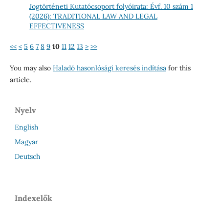
Jogtörténeti Kutatócsoport folyóirata: Évf. 10 szám 1
(2026): TRADITIONAL LAW AND LEGAL
EFFECTIVENESS
<<
<
5
6
7
8
9
10
11
12
13
>
>>
You may also
Haladó hasonlósági keresés indítása
for this
article.
Nyelv
English
Magyar
Deutsch
Indexelők