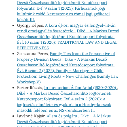
Dezső Összehasonlító Jogtörténeti Kutatócsoport
folyóirata: Évf. 9 szám 1 (2025): Párhuzamok jogi
kultúránk zsidó-keresztény és római jogi gyökerei
között III.
György Képes,
A kora újkori magyar és lengyel–litván
rendi országgyűlés összetétele
,
Díké - A Márkus Dezső
Összehasonlító Jogtörténeti Kutatócsoport folyóirata:
Évf. 10 szám 1 (2026): TRADITIONAL LAW AND LEGAL
EFFECTIVENESS
Zsuzsanna Peres,
Family Ties from the Perspective of
Property Division Deeds
,
Díké - A Márkus Dezső
Összehasonlító Jogtörténeti Kutatócsoport folyóirata:
Évf. 6 szám 2 (2022): Family – Marriage – Child
Protection: Living Roots – New Challenges (Family Law
Workshop V)
Eszter Rózsás,
In memoriam Ádám Antal (1930–2020)
,
Díké - A Márkus Dezső Összehasonlító Jogtörténeti
Kutatócsoport folyóirata: Évf. 4 szám 2 (2020): A
jogfosztás elmélete és gyakorlata a Horthy-korszak
második felében és az NS-rendszerben II.
Istvánné Kajtár,
Állam és polgára
,
Díké - A Márkus
Dezső Összehasonlító Jogtörténeti Kutatócsoport