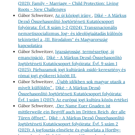
(2021): Family – Marriage – Child Protection: Living
Roots – New Challenges
Gábor Schweitzer,
Az új közjogi irány
,
Díké - A Márkus
Dezső Összehasonlító Jogtörténeti Kutatócsoport
folyóirata: Évf. 8 szám 1-2 (2024): Transznacionális
nemzetiszocializmus. Jog- és ideológiaátadás különös
tekintettel a „III. Birodalom“ és Magyarország
kapcsolatára
Gábor Schweitzer,
Igazságosság, természetjog, új
emancipáció
,
Díké - A Márkus Dezső Összehasonlító
Jogtörténeti Kutatócsoport folyóirata: Évf. 9 szám 1
(2025): Párhuzamok jogi kultúránk zsidó-keresztény és
római jogi gyökerei között III.
Gábor Schweitzer,
„Újabb időkben sok magyar utazik a
mívelt külföldön”
,
Díké - A Márkus Dezső
Összehasonlító Jogtörténeti Kutatócsoport folyóirata:
Évf. 1 szám 1 (2017): Az európai jogi kultúra közös értékei
Gábor Schweitzer,
„Der Name Euer Gnaden ist
mittlerweile ein Begriff auch im Dritten Reich, der alle
Türen öffnet.”
,
Díké - A Márkus Dezső Összehasonlító
Jogtörténeti Kutatócsoport folyóirata: Évf. 5 szám 2
(2021): A jogfosztás elmélete és gyakorlata a Horthy-