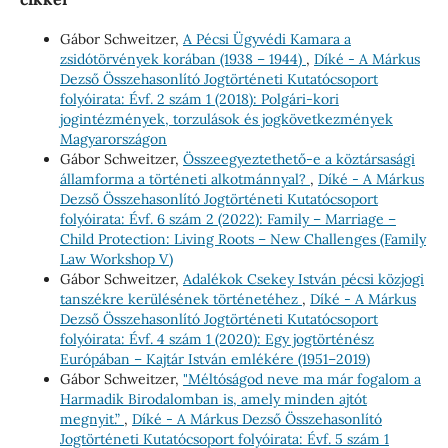
Gábor Schweitzer,
A Pécsi Ügyvédi Kamara a
zsidótörvények korában (1938 – 1944)
,
Díké - A Márkus
Dezső Összehasonlító Jogtörténeti Kutatócsoport
folyóirata: Évf. 2 szám 1 (2018): Polgári-kori
jogintézmények, torzulások és jogkövetkezmények
Magyarországon
Gábor Schweitzer,
Összeegyeztethető-e a köztársasági
államforma a történeti alkotmánnyal?
,
Díké - A Márkus
Dezső Összehasonlító Jogtörténeti Kutatócsoport
folyóirata: Évf. 6 szám 2 (2022): Family – Marriage –
Child Protection: Living Roots – New Challenges (Family
Law Workshop V)
Gábor Schweitzer,
Adalékok Csekey István pécsi közjogi
tanszékre kerülésének történetéhez
,
Díké - A Márkus
Dezső Összehasonlító Jogtörténeti Kutatócsoport
folyóirata: Évf. 4 szám 1 (2020): Egy jogtörténész
Európában – Kajtár István emlékére (1951–2019)
Gábor Schweitzer,
"Méltóságod neve ma már fogalom a
Harmadik Birodalomban is, amely minden ajtót
megnyit.”
,
Díké - A Márkus Dezső Összehasonlító
Jogtörténeti Kutatócsoport folyóirata: Évf. 5 szám 1