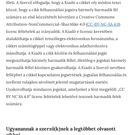
illeti. A Szerző elfogadja, hogy a Kiadó a cikket oly módon teszi
közzé, hogy a cikk felhasználási jogaira bármely harmadik fél
számára az első közzétételt követően a Creative Commons
Attribution-NonCommercial-SharAlike 4.0 (
CC-BY-NC-SA 4.0
)
licenc feltételek az irányadók. A Kiadó e licensz keretében
átalakíthatja a cikket tetszőleges elektronikus formátumba, a
cikket számítógéppel vagy elektronikus adathordozóra
másolhatja. A Kiadó a cikk közlési és felhasználási jogát
megoszthatja bármely harmadik féllel, illetőleg e jogokat bármely
harmadik féllel közösen gyakorolhatja. A Kiadó a Szerző nevében
felléphet a cikkel kapcsolatos jogsértések, jogtalan felhasználás és
szellemi tulajdon sérelmét jelentő magatartások esetén.
Gyakorolhatja mindazon jogokat, amelyeket a fent megjelölt „CC
BY NC SA 4.0” licenc feltételek lehetővé tesznek harmadik felek
számára.
Ugyanannak a szerző(k)nek a legtöbbet olvasott
cikkei