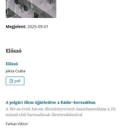
Megjelent:
2025-09-01
Előszó
Előszó
Jaksa Csaba
pdf
A polgári illem újjáéledése a Kádár-korszakban
A ’60-as évek három illemkönyvének összehasonlítása a 20.
század első harmadának illemirodalmával
Farkas Viktor