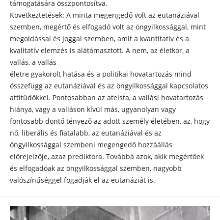
támogatására összpontosítva.
Következtetések: A minta megengedő volt az eutanáziával
szemben, megértő és elfogadó volt az öngyilkossággal, mint
megoldással és joggal szemben, amit a kvantitatív és a
kvalitatív elemzés is alátámasztott. A nem, az életkor, a
vallás, a vallás
életre gyakorolt hatása és a politikai hovatartozás mind
összefügg az eutanáziával és az öngyilkossággal kapcsolatos
attitűdökkel. Pontosabban az ateista, a vallási hovatartozás
hiánya, vagy a valláson kívül más, ugyanolyan vagy
fontosabb döntő tényező az adott személy életében, az, hogy
nő, liberális és fiatalabb, az eutanáziával és az
öngyilkossággal szembeni megengedő hozzáállás
előrejelzője, azaz prediktora. Továbbá azok, akik megértőek
és elfogadóak az öngyilkossággal szemben, nagyobb
valószínűséggel fogadják el az eutanáziát is.