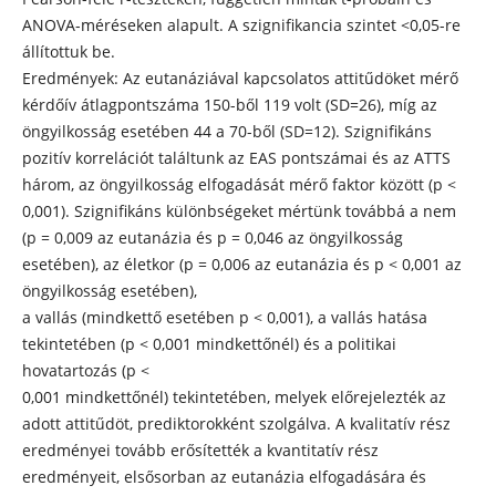
ANOVA-méréseken alapult. A szignifikancia szintet <0,05-re
állítottuk be.
Eredmények: Az eutanáziával kapcsolatos attitűdöket mérő
kérdőív átlagpontszáma 150-ből 119 volt (SD=26), míg az
öngyilkosság esetében 44 a 70-ből (SD=12). Szignifikáns
pozitív korrelációt találtunk az EAS pontszámai és az ATTS
három, az öngyilkosság elfogadását mérő faktor között (p <
0,001). Szignifikáns különbségeket mértünk továbbá a nem
(p = 0,009 az eutanázia és p = 0,046 az öngyilkosság
esetében), az életkor (p = 0,006 az eutanázia és p < 0,001 az
öngyilkosság esetében),
a vallás (mindkettő esetében p < 0,001), a vallás hatása
tekintetében (p < 0,001 mindkettőnél) és a politikai
hovatartozás (p <
0,001 mindkettőnél) tekintetében, melyek előrejelezték az
adott attitűdöt, prediktorokként szolgálva. A kvalitatív rész
eredményei tovább erősítették a kvantitatív rész
eredményeit, elsősorban az eutanázia elfogadására és