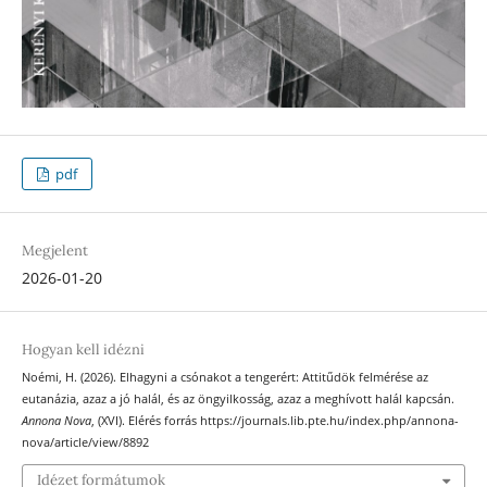
pdf
Megjelent
2026-01-20
Hogyan kell idézni
Noémi, H. (2026). Elhagyni a csónakot a tengerért: Attitűdök felmérése az
eutanázia, azaz a jó halál, és az öngyilkosság, azaz a meghívott halál kapcsán.
Annona Nova
, (XVI). Elérés forrás https://journals.lib.pte.hu/index.php/annona-
nova/article/view/8892
Idézet formátumok