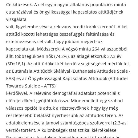
Célkitűzések: A cél egy magyar általános populációs minta
eutanáziával és öngyilkossággal kapcsolatos attitűdjének
vizsgálata
volt, figyelembe véve a releváns prediktorok szerepét. A két
attitűd közötti lehetséges összefüggés feltárásása és
értelmezése is cél volt, hogy jobban megértsük
kapcsolatukat. Módszerek: A végső minta 264 válaszadóból
állt, többségükben nők (74,2%), az átlagéletkoruk 37,3 év
(SD=16,1). Az attitűdöket két kérdőív segítségével mértük fel,
az Eutanázia Attitűdök Skálával (Euthanasia Attitudes Scale -
EAS) és az Öngyilkossággal Kapcsolatos Attitűdök (Attitudes
Towards Suicide - ATTS)
kérdőívvel. A releváns demográfiai adatokat potenciális
előrejelzőként gyűjtöttük össze.Mindemellett egy szabad
válaszos opciót is adtuk a résztvevőknek, hogy így még
részletesebb belátást nyerhessünk az attitűdök terén. Az
adatok elemzése a Jamovi számítógépes szoftverrel (2.3-as
verzió) történt. A különbségek statisztikai kiértékelése
Pearson-féle r-teszteken, független minták t-próbáin és