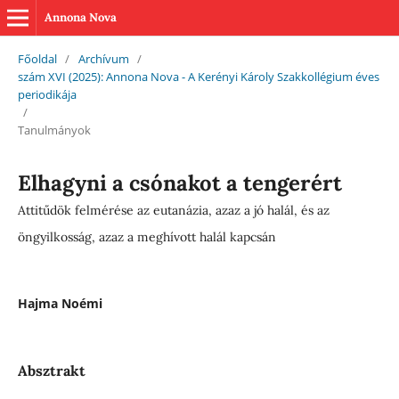
Annona Nova
Főoldal
/
Archívum
/
szám XVI (2025): Annona Nova - A Kerényi Károly Szakkollégium éves
periodikája
/
Tanulmányok
Elhagyni a csónakot a tengerért
Attitűdök felmérése az eutanázia, azaz a jó halál, és az
öngyilkosság, azaz a meghívott halál kapcsán
Hajma Noémi
Absztrakt