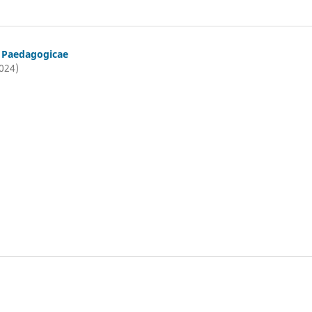
t Paedagogicae
2024)