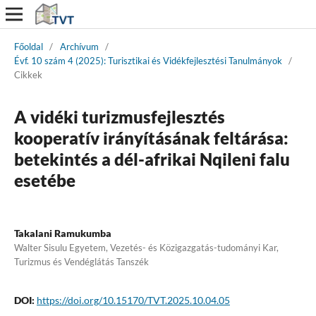
Főoldal
/
Archívum
/
Évf. 10 szám 4 (2025): Turisztikai és Vidékfejlesztési Tanulmányok
/
Cikkek
A vidéki turizmusfejlesztés
kooperatív irányításának feltárása:
betekintés a dél-afrikai Nqileni falu
esetébe
Takalani Ramukumba
Walter Sisulu Egyetem, Vezetés- és Közigazgatás-tudományi Kar,
Turizmus és Vendéglátás Tanszék
DOI:
https://doi.org/10.15170/TVT.2025.10.04.05