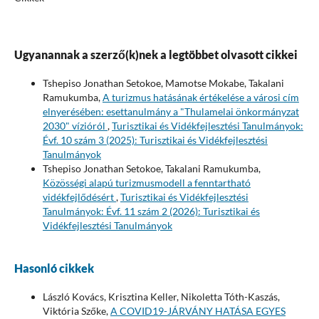
Ugyanannak a szerző(k)nek a legtöbbet olvasott cikkei
Tshepiso Jonathan Setokoe, Mamotse Mokabe, Takalani
Ramukumba,
A turizmus hatásának értékelése a városi cím
elnyerésében: esettanulmány a "Thulamelai önkormányzat
2030" vízióról
,
Turisztikai és Vidékfejlesztési Tanulmányok:
Évf. 10 szám 3 (2025): Turisztikai és Vidékfejlesztési
Tanulmányok
Tshepiso Jonathan Setokoe, Takalani Ramukumba,
Közösségi alapú turizmusmodell a fenntartható
vidékfejlődésért
,
Turisztikai és Vidékfejlesztési
Tanulmányok: Évf. 11 szám 2 (2026): Turisztikai és
Vidékfejlesztési Tanulmányok
Hasonló cikkek
László Kovács, Krisztina Keller, Nikoletta Tóth-Kaszás,
Viktória Szőke,
A COVID19-JÁRVÁNY HATÁSA EGYES