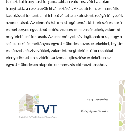
turisztikai irányítási folyamatokban való részvétel alapján
irányította a résztvevők kiválasztását. Az adatelemzés manuális
kódolással történt, ami lehetővé tette a kulcsfontosságú tényezők
azonosítását. Az elemzés három átfogó témát tárt fel: széles körű
és méltányos együttműködés, vezetés és közös értékek, valamint
megfelelő erőforrások. Az eredmények rávilágítanak arra, hogy a
széles körű és méltányos együttműködés közös értékekkel, legitim
és képzett résztvevőkkel, valamint megfelelő erőforrásokkal
elengedhetetlen a vidéki turizmus fejlesztése érdekében az
együttműködésen alapuló kormányzás előmozdításához.