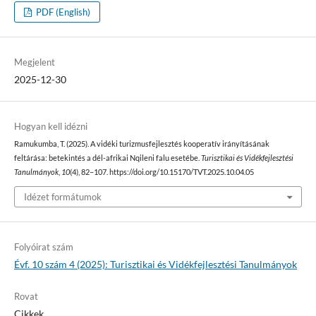
PDF (English)
Megjelent
2025-12-30
Hogyan kell idézni
Ramukumba, T. (2025). A vidéki turizmusfejlesztés kooperatív irányításának
feltárása: betekintés a dél-afrikai Nqileni falu esetébe.
Turisztikai és Vidékfejlesztési
Tanulmányok
,
10
(4), 82–107. https://doi.org/10.15170/TVT.2025.10.04.05
Idézet formátumok
Folyóirat szám
Évf. 10 szám 4 (2025): Turisztikai és Vidékfejlesztési Tanulmányok
Rovat
Cikkek