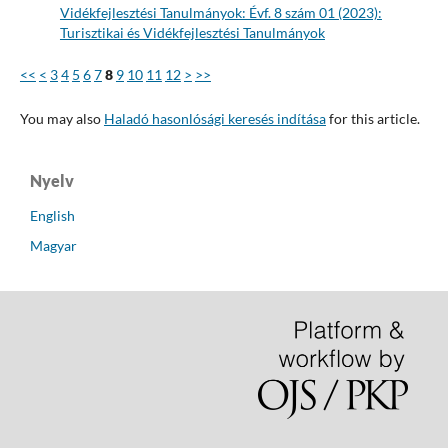
Vidékfejlesztési Tanulmányok: Évf. 8 szám 01 (2023):
Turisztikai és Vidékfejlesztési Tanulmányok
<<
<
3
4
5
6
7
8
9
10
11
12
>
>>
You may also
Haladó hasonlósági keresés indítása
for this article.
Nyelv
English
Magyar