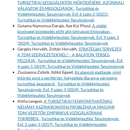
TURISZTIKAI SZOLGÁLTATÓK MŰKÖDÉSÉRE: AZONNALI
VÁLASZOK ÉS MEGOLDÁSOK
,
Turisztikai és
Vidékfejlesztési Tanulmányok: Évf. 6 szám 2 (2021):
Turisztikai és Vidékfejlesztési Tanulmányok
Gutama Namomsa Daraje, Aye Kyi Phyul,
A vidéki
közösségi közlekedés előtt álló kihívások Etiópiában
,
Turisztikai és Vidékfejlesztési Tanulmányok: Évf. 9 szám 3
(2024): Turisztikai és Vidékfejlesztési Tanulmányok
Gergely Horváth, Zoltán Horváth,
STRATÉGIAI TERVEZÉS
A TDM SZERVEZETEKNÉL? – A BALATON TÉRSÉG
PÉLDÁJA
,
Turisztikai és Vidékfejlesztési Tanulmányok: Évf.
4 szám 1 (2019): Turisztikai és Vidékfejlesztési Tanulmányok
Zsuzsanna Zsibók, Ildikó Egyed,
Az alapozó gazdaság, mint
kitörési pont a periférián: helyzetkép Baranya vármegye
turisztikai ágazatáról
,
Turisztikai és Vidékfejlesztési
Tanulmányok: Évf. 9 szám 3 (2024): Turisztikai és
Vidékfejlesztési Tanulmányok
Attila Lengyel,
A TURISZTIKAI FENNTARTHATÓSÁG
NÉHÁNY ASZINKRONITÁSI PROBLÉMÁJA MAGYAR
TDM VEZETŐK EMPIRIKUS VIZSGÁLATÁNAK
TÜKRÉBEN
,
Turisztikai és Vidékfejlesztési Tanulmányok:
Évf. 2 szám 3 (2017): Turisztikai és Vidékfejlesztési