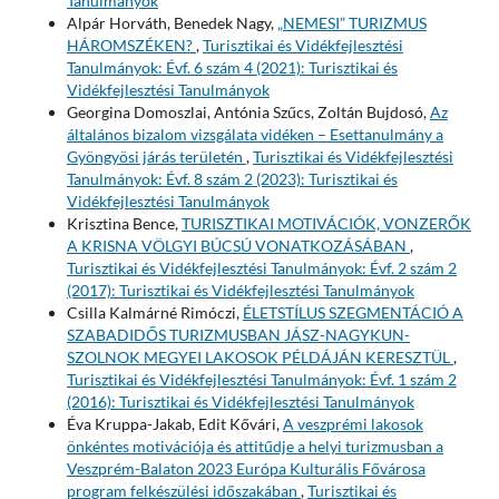
Tanulmányok
Alpár Horváth, Benedek Nagy,
„NEMESI” TURIZMUS
HÁROMSZÉKEN?
,
Turisztikai és Vidékfejlesztési
Tanulmányok: Évf. 6 szám 4 (2021): Turisztikai és
Vidékfejlesztési Tanulmányok
Georgina Domoszlai, Antónia Szűcs, Zoltán Bujdosó,
Az
általános bizalom vizsgálata vidéken – Esettanulmány a
Gyöngyösi járás területén
,
Turisztikai és Vidékfejlesztési
Tanulmányok: Évf. 8 szám 2 (2023): Turisztikai és
Vidékfejlesztési Tanulmányok
Krisztina Bence,
TURISZTIKAI MOTIVÁCIÓK, VONZERŐK
A KRISNA VÖLGYI BÚCSÚ VONATKOZÁSÁBAN
,
Turisztikai és Vidékfejlesztési Tanulmányok: Évf. 2 szám 2
(2017): Turisztikai és Vidékfejlesztési Tanulmányok
Csilla Kalmárné Rimóczi,
ÉLETSTÍLUS SZEGMENTÁCIÓ A
SZABADIDŐS TURIZMUSBAN JÁSZ-NAGYKUN-
SZOLNOK MEGYEI LAKOSOK PÉLDÁJÁN KERESZTÜL
,
Turisztikai és Vidékfejlesztési Tanulmányok: Évf. 1 szám 2
(2016): Turisztikai és Vidékfejlesztési Tanulmányok
Éva Kruppa-Jakab, Edit Kővári,
A veszprémi lakosok
önkéntes motivációja és attitűdje a helyi turizmusban a
Veszprém-Balaton 2023 Európa Kulturális Fővárosa
program felkészülési időszakában
,
Turisztikai és