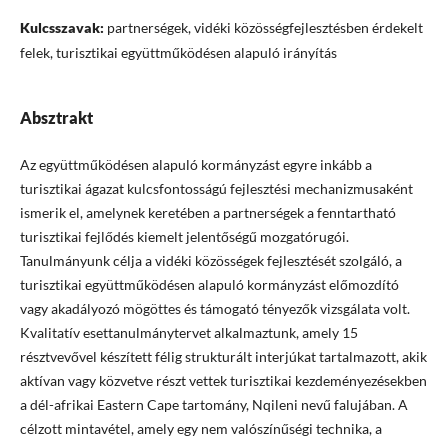
Kulcsszavak:
partnerségek, vidéki közösségfejlesztésben érdekelt
felek, turisztikai együttműködésen alapuló irányítás
Absztrakt
Az együttműködésen alapuló kormányzást egyre inkább a
turisztikai ágazat kulcsfontosságú fejlesztési mechanizmusaként
ismerik el, amelynek keretében a partnerségek a fenntartható
turisztikai fejlődés kiemelt jelentőségű mozgatórugói.
Tanulmányunk célja a vidéki közösségek fejlesztését szolgáló, a
turisztikai együttműködésen alapuló kormányzást előmozdító
vagy akadályozó mögöttes és támogató tényezők vizsgálata volt.
Kvalitatív esettanulmánytervet alkalmaztunk, amely 15
résztvevővel készített félig strukturált interjúkat tartalmazott, akik
aktívan vagy közvetve részt vettek turisztikai kezdeményezésekben
a dél-afrikai Eastern Cape tartomány, Nqileni nevű falujában. A
célzott mintavétel, amely egy nem valószínűségi technika, a