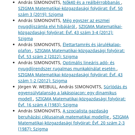
András SIMONOVITS,
Nők40 és a reálbérrobbanás
,
SZIGMA Matematikai-közgazdasági folyóirat: Évf. 50
szám 3 (2019): Szigma
András SIMONOVITS,
Még egyszer az eszmei
nyugdíjszámla elvi hibájáról
,
SZIGMA Matematikai-
közgazdasági folyóirat: Évf. 43 szám 3-4 (2012):
Szigma
András SIMONOVITS,
Élettartamrés és járulékalap-
plafon
,
SZIGMA Matematikai-közgazdasági folyóirat:
Évf. 53 szám 2 (2022): Szigma
András SIMONOVITS,
Optimális lineáris adó- és
nyugdíjrendszer rugalmas munkakínálat esetén
,
SZIGMA Matematikai-közgazdasági folyóirat: Évf. 43
szám 1-2 (2012): Szigma
Jörgen W. WEIBULL, András SIMONOVITS,
Súrlódás és
egyensúlytalanság a lakáspiacon: egy dinamikus
modell
,
SZIGMA Matematikai-közgazdasági folyóirat:
Évf. 16 szám 4 (1983): Szigma
András SIMONOVITS,
A szocialista gazdaság
beruházási ciklusainak matematikai modellje
,
SZIGMA
Matematikai-közgazdasági folyóirat: Évf. 20 szám 2-3
(1987): Szigma