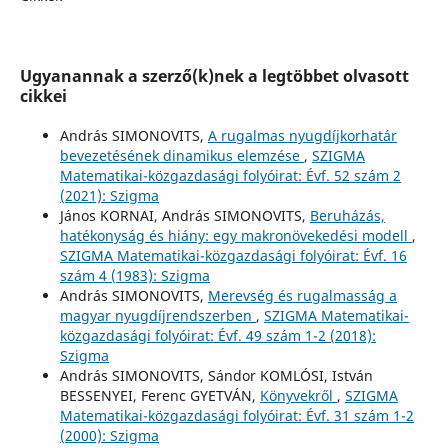
Ugyanannak a szerző(k)nek a legtöbbet olvasott
cikkei
András SIMONOVITS,
A rugalmas nyugdíjkorhatár
bevezetésének dinamikus elemzése
,
SZIGMA
Matematikai-közgazdasági folyóirat: Évf. 52 szám 2
(2021): Szigma
János KORNAI, András SIMONOVITS,
Beruházás,
hatékonyság és hiány: egy makronövekedési modell
,
SZIGMA Matematikai-közgazdasági folyóirat: Évf. 16
szám 4 (1983): Szigma
András SIMONOVITS,
Merevség és rugalmasság a
magyar nyugdíjrendszerben
,
SZIGMA Matematikai-
közgazdasági folyóirat: Évf. 49 szám 1-2 (2018):
Szigma
András SIMONOVITS, Sándor KOMLÓSI, István
BESSENYEI, Ferenc GYETVÁN,
Könyvekről
,
SZIGMA
Matematikai-közgazdasági folyóirat: Évf. 31 szám 1-2
(2000): Szigma