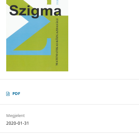
PDF
Megjelent
2020-01-31