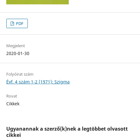
PDF
Megjelent
2020-01-30
Folyóirat szám
Évf. 4 szám 1-2 (1971): Szigma
Rovat
Cikkek
Ugyanannak a szerző(k)nek a legtöbbet olvasott
cikkei