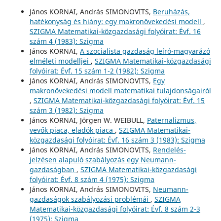
János KORNAI, András SIMONOVITS,
Beruházás,
hatékonyság és hiány: egy makronövekedési modell
,
SZIGMA Matematikai-közgazdasági folyóirat: Évf. 16
szám 4 (1983): Szigma
János KORNAI,
A szocialista gazdaság leíró-magyarázó
elméleti modelljei
,
SZIGMA Matematikai-közgazdasági
folyóirat: Évf. 15 szám 1-2 (1982): Szigma
János KORNAI, András SIMONOVITS,
Egy
makronövekedési modell matematikai tulajdonságairól
,
SZIGMA Matematikai-közgazdasági folyóirat: Évf. 15
szám 3 (1982): Szigma
János KORNAI, Jörgen W. WEIBULL,
Paternalizmus,
vevők piaca, eladók piaca
,
SZIGMA Matematikai-
közgazdasági folyóirat: Évf. 16 szám 3 (1983): Szigma
János KORNAI, András SIMONOVITS,
Rendelés-
jelzésen alapuló szabályozás egy Neumann-
gazdaságban
,
SZIGMA Matematikai-közgazdasági
folyóirat: Évf. 8 szám 4 (1975): Szigma
János KORNAI, András SIMONOVITS,
Neumann-
gazdaságok szabályozási problémái
,
SZIGMA
Matematikai-közgazdasági folyóirat: Évf. 8 szám 2-3
(1975): Szigma