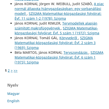
János KORNAI, Jörgen W. WEIBULL, Judit SZABÓ,
A piac
normál állapota hiánygazdaságban: egy sorbanállási
modell
,
SZIGMA Matematikai-közgazdasági folyóirat:
Évf. 11 szám 1-2 (1978): Szigma
János KORNAI, Judit RIMLER,
Tervmodellek alapján
számított makrofüggvények
,
SZIGMA Matematikai-
közgazdasági folyóirat: Évf. 5 szám 1 (1972): Szigma
János KORNAI, Tomáš GÁL,
Könyvekről
,
SZIGMA
Matematikai-közgazdasági folyóirat: Évf. 2 szám 3
(1969): Szigma
Béla MARTOS, János KORNAI,
Tervszondázás
,
SZIGMA
Matematikai-közgazdasági folyóirat: Évf. 6 szám 1
(1973): Szigma
1
2
>
>>
Nyelv
Magyar
English