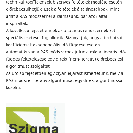
technikai koefficienseit bizonyos feltételek megléte esetén
előrebecsülhetjük. Ezek a feltételek általánosabbak, mint
amit a RAS módszernél alkalmazunk, bár azok által
inspiráltak.
A következő fejezet ennek az általános rendszernek két
speciális esetével foglalkozik. Bizonyítjuk, hogy a technikai
koefficiensek exponenciális idő-függése esetén
automatikusan a RAS módszerhez jutunk, míg a lineáris idő-
függés feltételezése egy direkt (nem-iteratív) előrebecslési
algoritmust szolgáltat.
Az utolsó fejezetben egy olyan eljárást ismertetünk, mely a
RAS módszer iteratív algoritmusát egy direkt algoritmussal
közelíti.