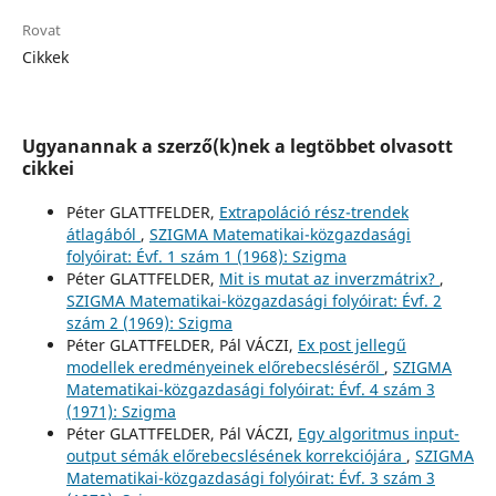
Rovat
Cikkek
Ugyanannak a szerző(k)nek a legtöbbet olvasott
cikkei
Péter GLATTFELDER,
Extrapoláció rész-trendek
átlagából
,
SZIGMA Matematikai-közgazdasági
folyóirat: Évf. 1 szám 1 (1968): Szigma
Péter GLATTFELDER,
Mit is mutat az inverzmátrix?
,
SZIGMA Matematikai-közgazdasági folyóirat: Évf. 2
szám 2 (1969): Szigma
Péter GLATTFELDER, Pál VÁCZI,
Ex post jellegű
modellek eredményeinek előrebecsléséről
,
SZIGMA
Matematikai-közgazdasági folyóirat: Évf. 4 szám 3
(1971): Szigma
Péter GLATTFELDER, Pál VÁCZI,
Egy algoritmus input-
output sémák előrebecslésének korrekciójára
,
SZIGMA
Matematikai-közgazdasági folyóirat: Évf. 3 szám 3