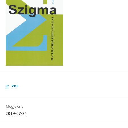
PDF
Megjelent
2019-07-24