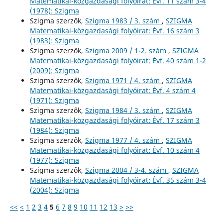
Matematikai-közgazdasági folyóirat: Évf. 11 szám 3-4
(1978): Szigma
Szigma szerzők,
Szigma 1983 / 3. szám
,
SZIGMA
Matematikai-közgazdasági folyóirat: Évf. 16 szám 3
(1983): Szigma
Szigma szerzők,
Szigma 2009 / 1-2. szám
,
SZIGMA
Matematikai-közgazdasági folyóirat: Évf. 40 szám 1-2
(2009): Szigma
Szigma szerzők,
Szigma 1971 / 4. szám
,
SZIGMA
Matematikai-közgazdasági folyóirat: Évf. 4 szám 4
(1971): Szigma
Szigma szerzők,
Szigma 1984 / 3. szám
,
SZIGMA
Matematikai-közgazdasági folyóirat: Évf. 17 szám 3
(1984): Szigma
Szigma szerzők,
Szigma 1977 / 4. szám
,
SZIGMA
Matematikai-közgazdasági folyóirat: Évf. 10 szám 4
(1977): Szigma
Szigma szerzők,
Szigma 2004 / 3-4. szám
,
SZIGMA
Matematikai-közgazdasági folyóirat: Évf. 35 szám 3-4
(2004): Szigma
<<
<
1
2
3
4
5
6
7
8
9
10
11
12
13
>
>>