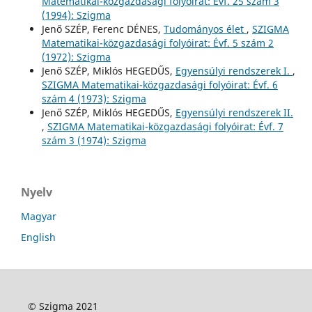
Matematikai-közgazdasági folyóirat: Évf. 25 szám 3
(1994): Szigma
Jenő SZÉP, Ferenc DÉNES,
Tudományos élet
,
SZIGMA
Matematikai-közgazdasági folyóirat: Évf. 5 szám 2
(1972): Szigma
Jenő SZÉP, Miklós HEGEDŰS,
Egyensúlyi rendszerek I.
,
SZIGMA Matematikai-közgazdasági folyóirat: Évf. 6
szám 4 (1973): Szigma
Jenő SZÉP, Miklós HEGEDŰS,
Egyensúlyi rendszerek II.
,
SZIGMA Matematikai-közgazdasági folyóirat: Évf. 7
szám 3 (1974): Szigma
Nyelv
Magyar
English
© Szigma 2021