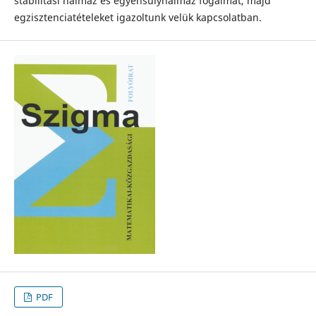
stabilitási halmaz és egyensúlyhalmaz fogalmát, majd
egzisztenciatételeket igazoltunk velük kapcsolatban.
PDF