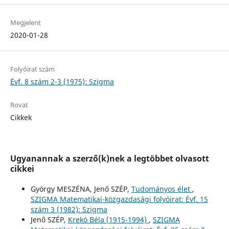
Megjelent
2020-01-28
Folyóirat szám
Évf. 8 szám 2-3 (1975): Szigma
Rovat
Cikkek
Ugyanannak a szerző(k)nek a legtöbbet olvasott
cikkei
György MESZÉNA, Jenő SZÉP,
Tudományos élet
,
SZIGMA Matematikai-közgazdasági folyóirat: Évf. 15
szám 3 (1982): Szigma
Jenő SZÉP,
Krekó Béla (1915-1994)
,
SZIGMA