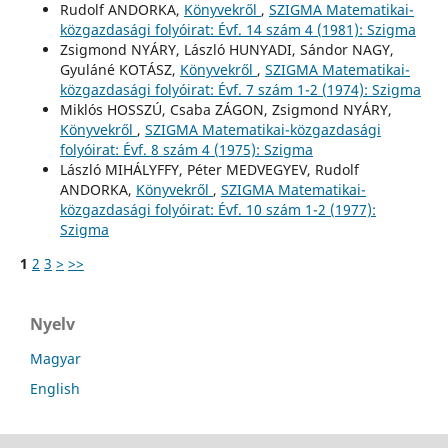
Rudolf ANDORKA,
Könyvekről
,
SZIGMA Matematikai-
közgazdasági folyóirat: Évf. 14 szám 4 (1981): Szigma
Zsigmond NYÁRY, László HUNYADI, Sándor NAGY,
Gyuláné KOTÁSZ,
Könyvekről
,
SZIGMA Matematikai-
közgazdasági folyóirat: Évf. 7 szám 1-2 (1974): Szigma
Miklós HOSSZÚ, Csaba ZÁGON, Zsigmond NYÁRY,
Könyvekről
,
SZIGMA Matematikai-közgazdasági
folyóirat: Évf. 8 szám 4 (1975): Szigma
László MIHÁLYFFY, Péter MEDVEGYEV, Rudolf
ANDORKA,
Könyvekről
,
SZIGMA Matematikai-
közgazdasági folyóirat: Évf. 10 szám 1-2 (1977):
Szigma
1
2
3
>
>>
Nyelv
Magyar
English