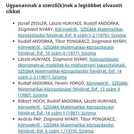
Ugyanannak a szerző(k)nek a legtöbbet olvasott
cikkei
József ZEISLER, László HUNYADI, Rudolf ANDORKA,
Zsigmond NYÁRY,
Könyvekről
,
SZIGMA Matematikai-
közgazdasági folyóirat: Évf. 9 szám 1-2 (1976): Szigma
Rudolf ANDORKA, Tibor PONGRÁCZ, Zsigmond NYÁRY,
Könyvekről
,
SZIGMA Matematikai-közgazdasági
folyóirat: Évf. 10 szám 4 (1977): Szigma
László HUNYADI, Zsigmond NYÁRY,
Népgazdasági
ökonometriai modellek és módszertani tapasztalataik
,
SZIGMA Matematikai-közgazdasági folyóirat: Évf. 14
szám 2-3 (1981): Szigma
Rudolf ANDORKA, Ferenc FORGÓ,
Könyvekről
,
SZIGMA
Matematikai-közgazdasági folyóirat: Évf. 13 szám 4
(1980): Szigma
Róbert HOCH, Rudolf ANDORKA, László HUNYADI,
Könyvekről
,
SZIGMA Matematikai-közgazdasági
folyóirat: Évf. 14 szám 1 (1981): Szigma
András PAP, Zsigmond NYÁRY, Tibor PONGRÁCZ,
Könyvekről
,
SZIGMA Matematikai-közgazdasági
folyóirat: Évf. 6 szám 1 (1973): Szigma