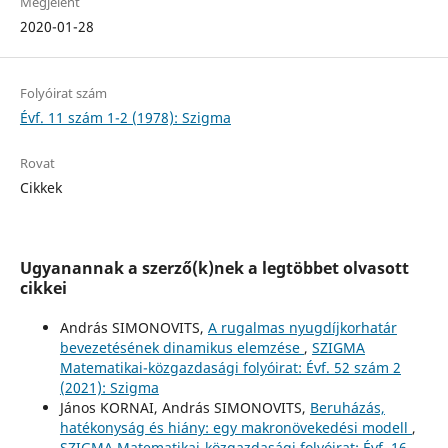
Megjelent
2020-01-28
Folyóirat szám
Évf. 11 szám 1-2 (1978): Szigma
Rovat
Cikkek
Ugyanannak a szerző(k)nek a legtöbbet olvasott
cikkei
András SIMONOVITS,
A rugalmas nyugdíjkorhatár
bevezetésének dinamikus elemzése
,
SZIGMA
Matematikai-közgazdasági folyóirat: Évf. 52 szám 2
(2021): Szigma
János KORNAI, András SIMONOVITS,
Beruházás,
hatékonyság és hiány: egy makronövekedési modell
,
SZIGMA Matematikai-közgazdasági folyóirat: Évf. 16