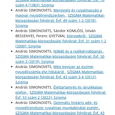
szám 4 (1983): Szigma
András SIMONOVITS,
Merevség és rugalmasság a
magyar nyugdíjrendszerben
,
SZIGMA Matematikai-
közgazdasági folyóirat: Évf. 49 szám 1-2 (2018):
Szigma
András SIMONOVITS, Sándor KOMLÓSI, István
BESSENYEI, Ferenc GYETVÁN,
Könyvekről
,
SZIGMA
Matematikai-közgazdasági folyóirat: Évf. 31 szám 1-2
(2000): Szigma
András SIMONOVITS,
Nők40 és a reálbérrobbanás
,
SZIGMA Matematikai-közgazdasági folyóirat: Évf. 50
szám 3 (2019): Szigma
András SIMONOVITS,
Még egyszer az eszmei
nyugdíjszámla elvi hibájáról
,
SZIGMA Matematikai-
közgazdasági folyóirat: Évf. 43 szám 3-4 (2012):
Szigma
András SIMONOVITS,
Élettartamrés és járulékalap-
plafon
,
SZIGMA Matematikai-közgazdasági folyóirat:
Évf. 53 szám 2 (2022): Szigma
András SIMONOVITS,
Optimális lineáris adó- és
nyugdíjrendszer rugalmas munkakínálat esetén
,
SZIGMA Matematikai-közgazdasági folyóirat: Évf. 43