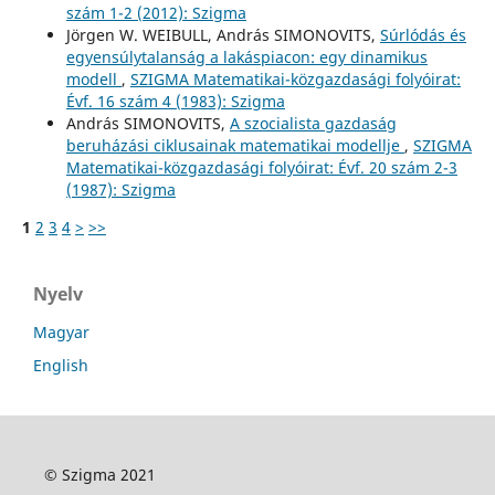
szám 1-2 (2012): Szigma
Jörgen W. WEIBULL, András SIMONOVITS,
Súrlódás és
egyensúlytalanság a lakáspiacon: egy dinamikus
modell
,
SZIGMA Matematikai-közgazdasági folyóirat:
Évf. 16 szám 4 (1983): Szigma
András SIMONOVITS,
A szocialista gazdaság
beruházási ciklusainak matematikai modellje
,
SZIGMA
Matematikai-közgazdasági folyóirat: Évf. 20 szám 2-3
(1987): Szigma
1
2
3
4
>
>>
Nyelv
Magyar
English
© Szigma 2021