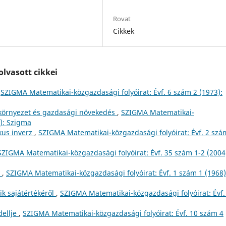
Rovat
Cikkek
lvasott cikkei
,
SZIGMA Matematikai-közgazdasági folyóirat: Évf. 6 szám 2 (1973):
 környezet és gazdasági növekedés
,
SZIGMA Matematikai-
4): Szigma
kus inverz
,
SZIGMA Matematikai-közgazdasági folyóirat: Évf. 2 szá
SZIGMA Matematikai-közgazdasági folyóirat: Évf. 35 szám 1-2 (2004
y
,
SZIGMA Matematikai-közgazdasági folyóirat: Évf. 1 szám 1 (1968)
ik sajátértékéről
,
SZIGMA Matematikai-közgazdasági folyóirat: Évf.
dellje
,
SZIGMA Matematikai-közgazdasági folyóirat: Évf. 10 szám 4