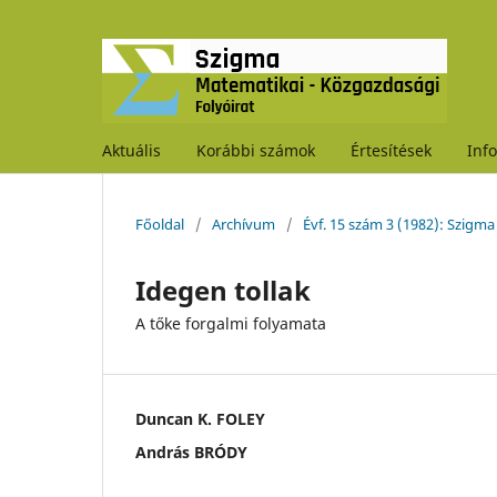
Aktuális
Korábbi számok
Értesítések
Inf
Főoldal
/
Archívum
/
Évf. 15 szám 3 (1982): Szigma
Idegen tollak
A tőke forgalmi folyamata
Duncan K. FOLEY
András BRÓDY