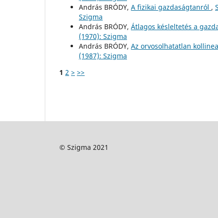
András BRÓDY,
A fizikai gazdaságtanról
,
Szigma
András BRÓDY,
Átlagos késleltetés a gaz
(1970): Szigma
András BRÓDY,
Az orvosolhatatlan kollinea
(1987): Szigma
1
2
>
>>
© Szigma 2021