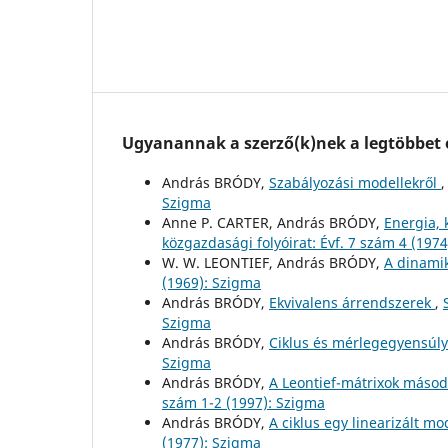
Ugyanannak a szerző(k)nek a legtöbbet o
András BRÓDY,
Szabályozási modellekről
Szigma
Anne P. CARTER, András BRÓDY,
Energia,
közgazdasági folyóirat: Évf. 7 szám 4 (197
W. W. LEONTIEF, András BRÓDY,
A dinami
(1969): Szigma
András BRÓDY,
Ekvivalens árrendszerek
,
Szigma
András BRÓDY,
Ciklus és mérlegegyensúl
Szigma
András BRÓDY,
A Leontief-mátrixok másod
szám 1-2 (1997): Szigma
András BRÓDY,
A ciklus egy linearizált mo
(1977): Szigma