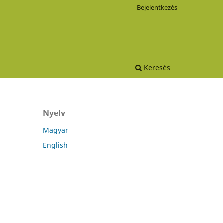
Bejelentkezés
Keresés
Nyelv
Magyar
English