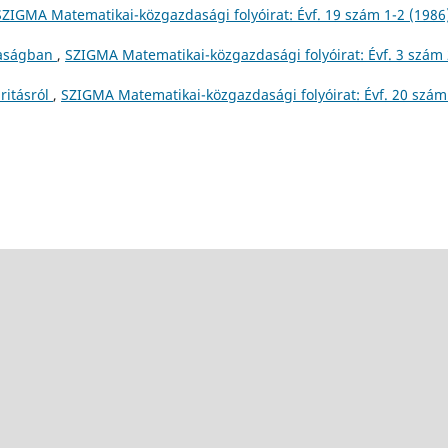
SZIGMA Matematikai-közgazdasági folyóirat: Évf. 19 szám 1-2 (1986
daságban
,
SZIGMA Matematikai-közgazdasági folyóirat: Évf. 3 szám
ritásról
,
SZIGMA Matematikai-közgazdasági folyóirat: Évf. 20 szám