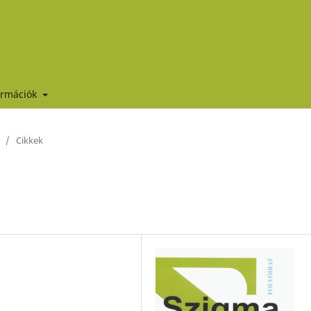
ormációk
/
Cikkek