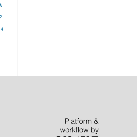
):
 2
 4