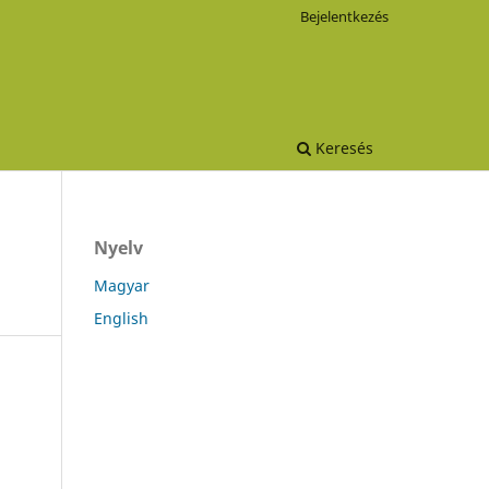
Bejelentkezés
Keresés
Nyelv
Magyar
English