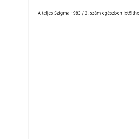
A teljes Szigma 1983 / 3. szám egészben letölthet