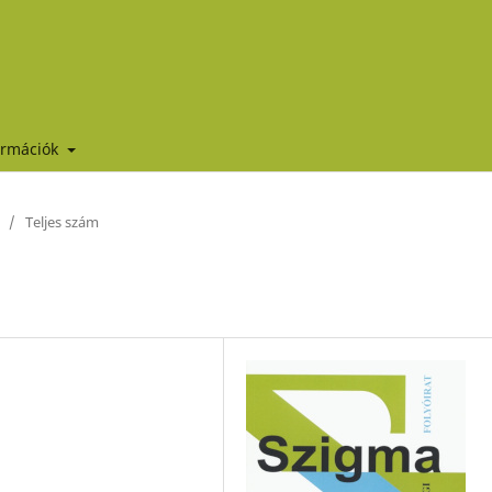
ormációk
/
Teljes szám