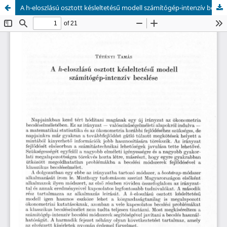
A h-eloszlású osztott késleltetésű modell számítógép-intenzív becslése