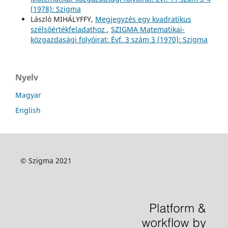
(1978): Szigma
László MIHÁLYFFY,
Megjegyzés egy kvadratikus
szélsőértékfeladathoz
,
SZIGMA Matematikai-
közgazdasági folyóirat: Évf. 3 szám 3 (1970): Szigma
Nyelv
Magyar
English
© Szigma 2021