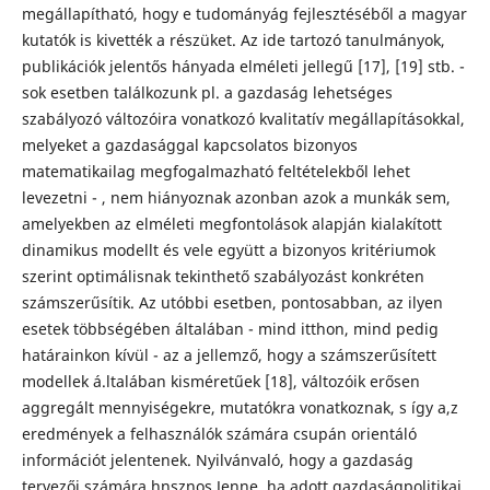
megállapítható, hogy e tudományág fejlesztéséből a magyar
kutatók is kivették a részüket. Az ide tartozó tanulmányok,
publikációk jelentős hányada elméleti jellegű [17], [19] stb. -
sok esetben találkozunk pl. a gazdaság lehetséges
szabályozó változóira vonatkozó kvalitatív megállapításokkal,
melyeket a gazdasággal kapcsolatos bizonyos
matematikailag megfogalmazható feltételekből lehet
levezetni - , nem hiányoznak azonban azok a munkák sem,
amelyekben az elméleti megfontolások alapján kialakított
dinamikus modellt és vele együtt a bizonyos kritériumok
szerint optimálisnak tekinthető szabályozást konkréten
számszerűsítik. Az utóbbi esetben, pontosabban, az ilyen
esetek többségében általában - mind itthon, mind pedig
határainkon kívül - az a jellemző, hogy a számszerűsített
modellek á.ltalában kisméretűek [18], változóik erősen
aggregált mennyiségekre, mutatókra vonatkoznak, s így a,z
eredmények a felhasználók számára csupán orientáló
információt jelentenek. Nyilvánvaló, hogy a gazdaság
tervezői számára hnsznos Jenne, ha adott gazdaságpolitikai