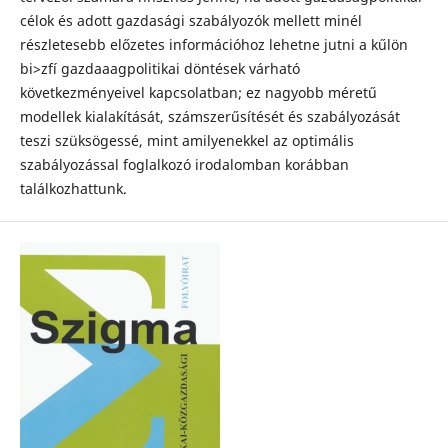
célok és adott gazdasági szabályozók mellett minél
részletesebb előzetes információhoz lehetne jutni a kűlön
bi>zfí gazdaaagpolitikai döntések várható
következményeivel kapcsolatban; ez nagyobb méretű
modellek kialakítását, számszerűsítését és szabályozását
teszi szüksögessé, mint amilyenekkel az optimális
szabályozással foglalkozó irodalomban korábban
találkozhattunk.