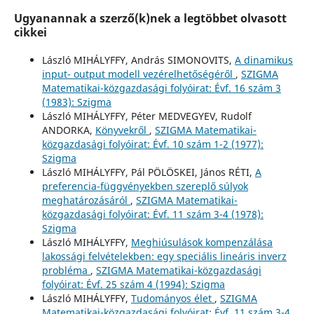
Ugyanannak a szerző(k)nek a legtöbbet olvasott
cikkei
László MIHÁLYFFY, András SIMONOVITS,
A dinamikus
input- output modell vezérelhetőségéről
,
SZIGMA
Matematikai-közgazdasági folyóirat: Évf. 16 szám 3
(1983): Szigma
László MIHÁLYFFY, Péter MEDVEGYEV, Rudolf
ANDORKA,
Könyvekről
,
SZIGMA Matematikai-
közgazdasági folyóirat: Évf. 10 szám 1-2 (1977):
Szigma
László MIHÁLYFFY, Pál PÖLÖSKEI, János RÉTI,
A
preferencia-függvényekben szereplő súlyok
meghatározásáról
,
SZIGMA Matematikai-
közgazdasági folyóirat: Évf. 11 szám 3-4 (1978):
Szigma
László MIHÁLYFFY,
Meghiúsulások kompenzálása
lakossági felvételekben: egy speciális lineáris inverz
probléma
,
SZIGMA Matematikai-közgazdasági
folyóirat: Évf. 25 szám 4 (1994): Szigma
László MIHÁLYFFY,
Tudományos élet
,
SZIGMA
Matematikai-közgazdasági folyóirat: Évf. 11 szám 3-4