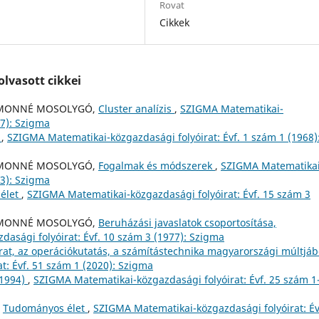
Rovat
Cikkek
lvasott cikkei
 SIMONNÉ MOSOLYGÓ,
Cluster analízis
,
SZIGMA Matematikai-
77): Szigma
k
,
SZIGMA Matematikai-közgazdasági folyóirat: Évf. 1 szám 1 (1968)
 SIMONNÉ MOSOLYGÓ,
Fogalmak és módszerek
,
SZIGMA Matematikai
83): Szigma
élet
,
SZIGMA Matematikai-közgazdasági folyóirat: Évf. 15 szám 3
 SIMONNÉ MOSOLYGÓ,
Beruházási javaslatok csoportosítása,
asági folyóirat: Évf. 10 szám 3 (1977): Szigma
rat, az operációkutatás, a számítástechnika magyarországi múltjá
: Évf. 51 szám 1 (2020): Szigma
-1994)
,
SZIGMA Matematikai-közgazdasági folyóirat: Évf. 25 szám 1
,
Tudományos élet
,
SZIGMA Matematikai-közgazdasági folyóirat: Év