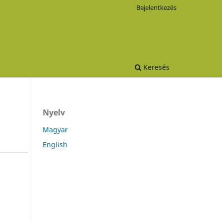
Bejelentkezés
Keresés
Nyelv
Magyar
English