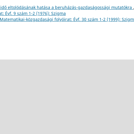
i idő eltolódásának hatása a beruházás-gazdaságossági mutatókra
: Évf. 9 szám 1-2 (1976): Szigma
atematikai-közgazdasági folyóirat: Évf. 30 szám 1-2 (1999): Szig