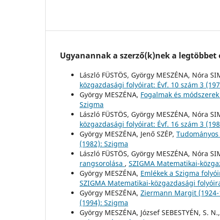
Ugyanannak a szerző(k)nek a legtöbbet o
László FÜSTÖS, György MESZÉNA, Nóra
közgazdasági folyóirat: Évf. 10 szám 3 (19
György MESZÉNA,
Fogalmak és módszere
Szigma
László FÜSTÖS, György MESZÉNA, Nóra
közgazdasági folyóirat: Évf. 16 szám 3 (19
György MESZÉNA, Jenő SZÉP,
Tudományos 
(1982): Szigma
László FÜSTÖS, György MESZÉNA, Nóra
rangsorolása
,
SZIGMA Matematikai-közgazd
György MESZÉNA,
Emlékek a Szigma folyói
SZIGMA Matematikai-közgazdasági folyóirat
György MESZÉNA,
Ziermann Margit (1924
(1994): Szigma
György MESZÉNA, József SEBESTYÉN, S. N.