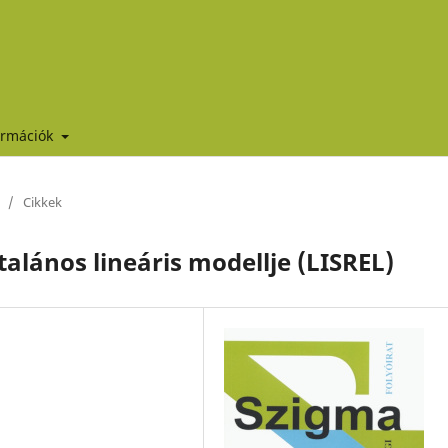
ormációk
/
Cikkek
talános lineáris modellje (LISREL)