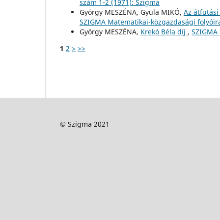
szám 1-2 (1971): Szigma
György MESZÉNA, Gyula MIKÓ,
Az átfutás
SZIGMA Matematikai-közgazdasági folyóirat
György MESZÉNA,
Krekó Béla díj
,
SZIGMA M
1
2
>
>>
© Szigma 2021