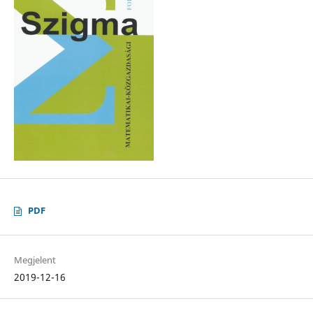
PDF
Megjelent
2019-12-16