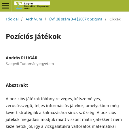
Főoldal
/
Archívum
/
Évf. 38 szám 3-4 (2007): Szigma
/
Cikkek
Pozíciós játékok
András PLUGÁR
Szegedi Tudományegyetem
Absztrakt
A pozíciós játékok többnyire véges, kétszemélyes,
zérusösszegű, teljes információs játékok, amelyekben még
kevert stratégiák alkalmazására sincs szükség. A pozíciós
játékok megadási módjuk miatt viszont mátrixjátékként nem
kezelhetők jól, így a vizsgálatukra változatos matematikai