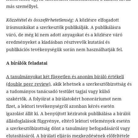
más személlyel.
Közzététel és összeférhetetlenség:
A közlésre elfogadott
írásmunkákat a szerkesztők publikálják. A publikálásra
váró, de még ki nem adott anyagokat és a közlésre váró
eredményeket a kiadásban résztvevők kutatási és
publikációs tevékenységük során nem használhatják fel.
A bírálók feladatai
A tanulmányokat két független és anonim bíráló értékeli
(double peer review),
akik lehetnek a szerkesztőbizottság és
a tudományos tanácsadó testület tagjai vagy külső
szakértők. A folyóirat a bírálatokért honoráriumot nem
fizet, a lektori tevékenységről azonban kérés esetén
igazolást állít ki. A benyújtott kéziratok publikálása a bírálói
állásfoglalások függvénye, eltérő lektori vélemények esetén
a szerkesztőbizottság dönt a tanulmány befogadásáról vagy
elutasításáról. A bírálati eljárás megkezdésének előfeltétele