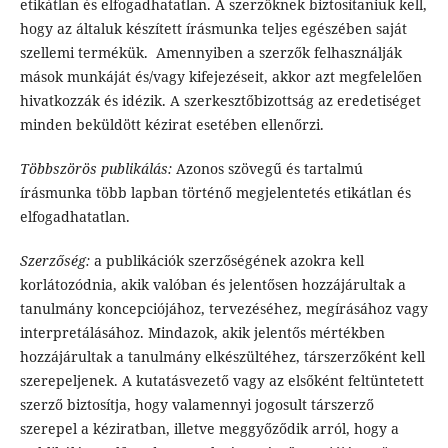
etikátlan és elfogadhatatlan. A szerzőknek biztosítaniuk kell,
hogy az általuk készített írásmunka teljes egészében saját
szellemi termékük. Amennyiben a szerzők felhasználják
mások munkáját és/vagy kifejezéseit, akkor azt megfelelően
hivatkozzák és idézik. A szerkesztőbizottság az eredetiséget
minden beküldött kézirat esetében ellenőrzi.
Többszörös publikálás:
Azonos szövegű és tartalmú
írásmunka több lapban történő megjelentetés etikátlan és
elfogadhatatlan.
Szerzőség:
a publikációk szerzőségének azokra kell
korlátozódnia, akik valóban és jelentősen hozzájárultak a
tanulmány koncepciójához, tervezéséhez, megírásához vagy
interpretálásához. Mindazok, akik jelentős mértékben
hozzájárultak a tanulmány elkészültéhez, társzerzőként kell
szerepeljenek. A kutatásvezető vagy az elsőként feltüntetett
szerző biztosítja, hogy valamennyi jogosult társzerző
szerepel a kéziratban, illetve meggyőződik arról, hogy a