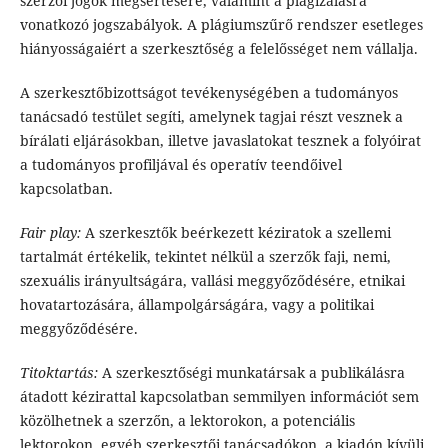
szerzői jogok megsértésére, valamint a plagizálásra
vonatkozó jogszabályok. A plágiumszűrő rendszer esetleges
hiányosságaiért a szerkesztőség a felelősséget nem vállalja.
A szerkesztőbizottságot tevékenységében a tudományos
tanácsadó testület segíti, amelynek tagjai részt vesznek a
bírálati eljárásokban, illetve javaslatokat tesznek a folyóirat
a tudományos profiljával és operatív teendőivel
kapcsolatban.
Fair play:
A szerkesztők beérkezett kéziratok a szellemi
tartalmát értékelik, tekintet nélkül a szerzők faji, nemi,
szexuális irányultságára, vallási meggyőződésére, etnikai
hovatartozására, állampolgárságára, vagy a politikai
meggyőződésére.
Titoktartás:
A szerkesztőségi munkatársak a publikálásra
átadott kézirattal kapcsolatban semmilyen információt sem
közölhetnek a szerzőn, a lektorokon, a potenciális
lektorokon, egyéb szerkesztői tanácsadókon, a kiadón kívüli