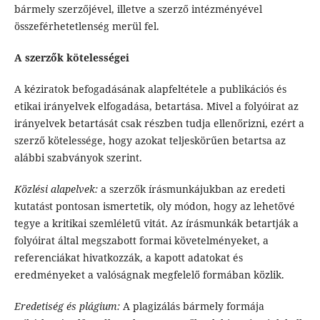
bármely szerzőjével, illetve a szerző intézményével
összeférhetetlenség merül fel.
A szerzők kötelességei
A kéziratok befogadásának alapfeltétele a publikációs és
etikai irányelvek elfogadása, betartása. Mivel a folyóirat az
irányelvek betartását csak részben tudja ellenőrizni, ezért a
szerző kötelessége, hogy azokat teljeskörűen betartsa az
alábbi szabványok szerint.
Közlési alapelvek:
a szerzők írásmunkájukban az eredeti
kutatást pontosan ismertetik, oly módon, hogy az lehetővé
tegye a kritikai szemléletű vitát. Az írásmunkák betartják a
folyóirat által megszabott formai követelményeket, a
referenciákat hivatkozzák, a kapott adatokat és
eredményeket a valóságnak megfelelő formában közlik.
Eredetiség és plágium:
A plagizálás bármely formája