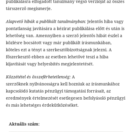
publikálásra elfogadott tanulmány végső verzióját az összes
társszerző megismerje.
Alapvető hibák a publikált tanulmányban:
Jelentős hiba vagy
pontatlanság javítására a kézirat publikálása előtt és után is
lehetőség van. Amennyiben a szerző jelentős hibát észlel a
közlésre bocsátott vagy már publikált írásmunkában,
köteles ezt a tényt a szerkesztőbizottságnak jelezni. A
főszerkesztő ebben az esetben lehetővé teszi a hiba
kijavítását vagy helyesbítés megjelentetését.
Közzététel és összeférhetetlenség:
A
szerzőknek
nyilvánosságra kell hozniuk az írásmunkához
kapcsolódó kutatás pénzügyi támogatási forrásait, az
eredmények értelmezését esetlegesen befolyásoló pénzügyi
és más lehetséges érdekütközéséket.
Aktuális szám: