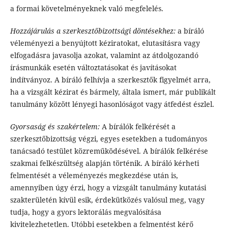
a formai követelményeknek való megfelelés.
Hozzájárulás a szerkesztőbizottsági döntésekhez:
a bíráló
véleményezi a benyújtott kéziratokat, elutasításra vagy
elfogadásra javasolja azokat, valamint az átdolgozandó
írásmunkák esetén változtatásokat és javításokat
indítványoz. A bíráló felhívja a szerkesztők figyelmét arra,
ha a vizsgált kézirat és bármely, általa ismert, már publikált
tanulmány között lényegi hasonlóságot vagy átfedést észlel.
Gyorsaság és szakértelem:
A bírálók felkérését a
szerkesztőbizottság végzi, egyes esetekben a tudományos
tanácsadó testület közreműködésével. A bírálók felkérése
szakmai felkészültség alapján történik. A bíráló kérheti
felmentését a véleményezés megkezdése után is,
amennyiben úgy érzi, hogy a vizsgált tanulmány kutatási
szakterületén kívül esik, érdekütközés valósul meg, vagy
tudja, hogy a gyors lektorálás megvalósítása
kivitelezhetetlen. Utóbbi esetekben a felmentést kérő