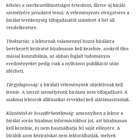
köteles a szerkesztőbizottságot értesíteni, illetve új bíráló
személyére javaslatot tenni. A véleményezés elvégzésére a
bírálat tevékenység elfogadásától számított 4 hét áll
rendelkezésre.
Titoktartás:
a lektornak valamennyi hozzá bírálatra
beérkezett kéziratot bizalmasan kell kezelnie, azokról tilos
mással konzultálnia, az abban foglalt tudományos
eredményeket pedig csak a nyilvános publikáció után
idézheti.
Tárgyilagosság:
a bírálati véleménynek objektívnak kell
lennie. A szerző személyének bírálata nem elfogadható. A
szakmai lektorok állításaikat érvekkel kell alátámasztaniuk.
Közzététel és összeférhetetlenség:
amennyiben a lektor a
bírálat során bizalmas információkhoz jut, azt bizalmasan
kell kezelnie, és nem használhatja fel saját előnyére. A
bírálók azon kéziratokat nem lektorálhatják, melyek