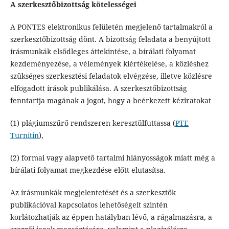
A szerkesztőbizottság kötelességei
A PONTES elektronikus felületén megjelenő tartalmakról a
szerkesztőbizottság dönt. A bizottság feladata a benyújtott
írásmunkák elsődleges áttekintése, a bírálati folyamat
kezdeményezése, a vélemények kiértékelése, a közléshez
szükséges szerkesztési feladatok elvégzése, illetve közlésre
elfogadott írások publikálása. A szerkesztőbizottság
fenntartja magának a jogot, hogy a beérkezett kéziratokat
(1) plágiumszűrő rendszeren keresztülfuttassa (
PTE
Turnitin
),
(2) formai vagy alapvető tartalmi hiányosságok miatt még a
bírálati folyamat megkezdése előtt elutasítsa.
Az írásmunkák megjelentetését és a szerkesztők
publikációval kapcsolatos lehetőségeit szintén
korlátozhatják az éppen hatályban lévő, a rágalmazásra, a