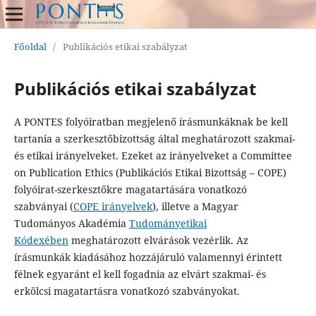
Főoldal
/
Publikációs etikai szabályzat
Publikációs etikai szabályzat
A PONTES folyóiratban megjelenő írásmunkáknak be kell
tartania a szerkesztőbizottság által meghatározott szakmai-
és etikai irányelveket. Ezeket az irányelveket a Committee
on Publication Ethics (Publikációs Etikai Bizottság – COPE)
folyóirat-szerkesztőkre magatartására vonatkozó
szabványai (
COPE irányelvek
), illetve a Magyar
Tudományos Akadémia
Tudományetikai
Kódexében
meghatározott elvárások vezérlik. Az
írásmunkák kiadásához hozzájáruló valamennyi érintett
félnek egyaránt el kell fogadnia az elvárt szakmai- és
erkölcsi magatartásra vonatkozó szabványokat.